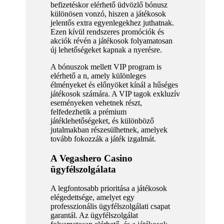
befizetéskor elérhető üdvözlő bónusz
különösen vonzó, hiszen a játékosok
jelentős extra egyenlegekhez juthatnak.
Ezen kívül rendszeres promóciók és
akciók révén a játékosok folyamatosan
új lehetőségeket kapnak a nyerésre.
A bónuszok mellett VIP program is
elérhető a n, amely különleges
élményeket és előnyöket kínál a hűséges
játékosok számára. A VIP tagok exkluzív
eseményeken vehetnek részt,
felfedezhetik a prémium
játéklehetőségeket, és különböző
jutalmakban részesülhetnek, amelyek
tovább fokozzák a játék izgalmát.
A Vegashero Casino
ügyfélszolgálata
A legfontosabb prioritása a játékosok
elégedettsége, amelyet egy
professzionális ügyfélszolgálati csapat
garantál. Az ügyfélszolgálat