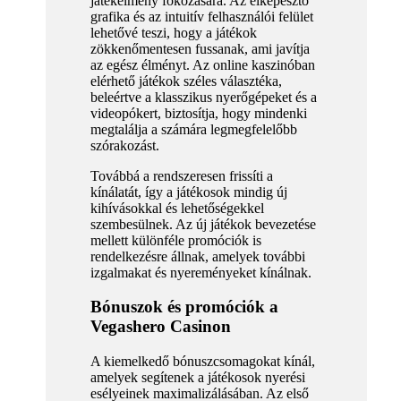
játékélmény fokozására. Az elképesztő
grafika és az intuitív felhasználói felület
lehetővé teszi, hogy a játékok
zökkenőmentesen fussanak, ami javítja
az egész élményt. Az online kaszinóban
elérhető játékok széles választéka,
beleértve a klasszikus nyerőgépeket és a
videopókert, biztosítja, hogy mindenki
megtalálja a számára legmegfelelőbb
szórakozást.
Továbbá a rendszeresen frissíti a
kínálatát, így a játékosok mindig új
kihívásokkal és lehetőségekkel
szembesülnek. Az új játékok bevezetése
mellett különféle promóciók is
rendelkezésre állnak, amelyek további
izgalmakat és nyereményeket kínálnak.
Bónuszok és promóciók a
Vegashero Casinon
A kiemelkedő bónuszcsomagokat kínál,
amelyek segítenek a játékosok nyerési
esélyeinek maximalizálásában. Az első