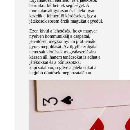
folyamatosan elérhető, és a játékosok
bármikor kérhetnek segítséget. A
munkatársak gyorsan és hatékonyan
kezelik a felmerülő kérdéseket, így a
játékosok sosem érzik magukat egyedül.
Ezen kívül a lehetőség, hogy magyar
nyelven kommunikálj a csapattal,
jelentősen megkönnyíti a problémák
gyors megoldását. Az ügyfélszolgálat
nemcsak kérdések megválaszolására
készen áll, hanem tanácsokat is adhat a
játékokkal és a bónuszokkal
kapcsolatban, segítve a játékosokat a
legjobb döntések meghozatalában.