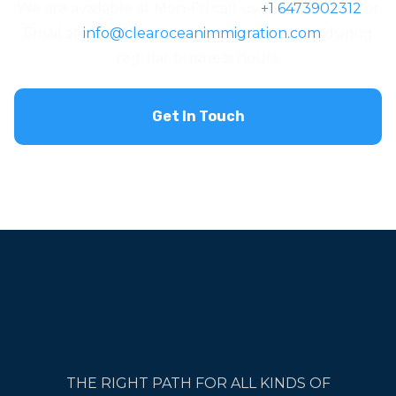
We are available at Mon-Fri call us
+1 6473902312
or
Email at
info@clearoceanimmigration.com
during
regular business hours.
Get In Touch
THE RIGHT PATH FOR ALL KINDS OF