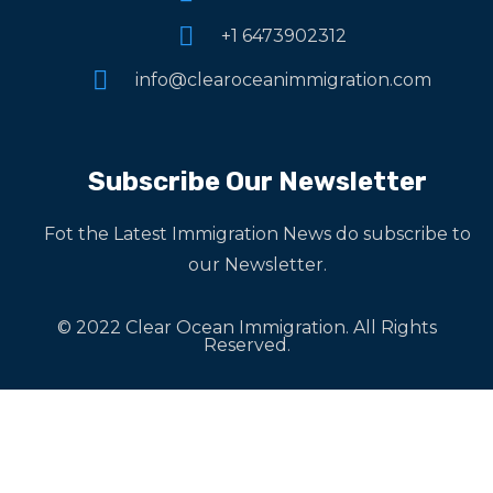
+1 6473902312
info@clearoceanimmigration.com
Subscribe Our Newsletter
Fot the Latest Immigration News do subscribe to
our Newsletter.
© 2022 Clear Ocean Immigration. All Rights
Reserved.