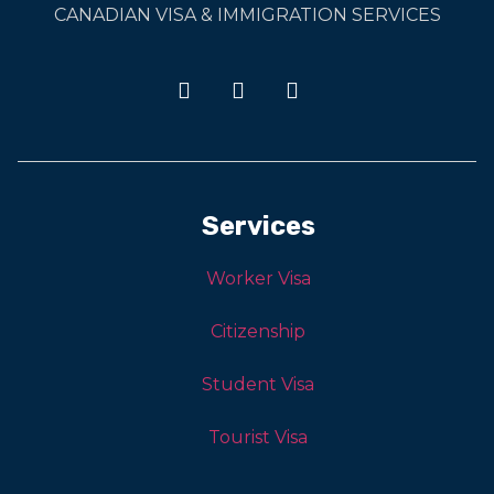
CANADIAN VISA & IMMIGRATION SERVICES
Services
Worker Visa
Citizenship
Student Visa
Tourist Visa