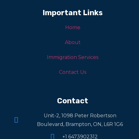
Important Links
Home
About
Immigration Services
Contact Us
Contact
Unit-2, 1098 Peter Robertson
Boulevard, Brampton, ON, L6R 1G6
+1 6473902312