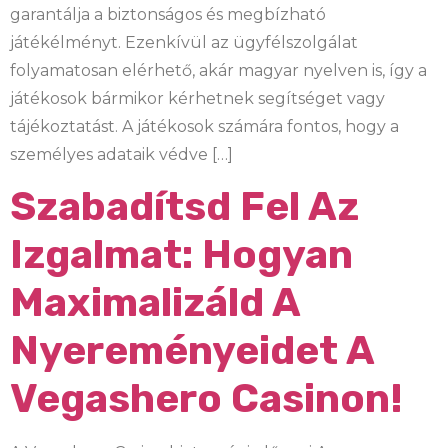
garantálja a biztonságos és megbízható
játékélményt. Ezenkívül az ügyfélszolgálat
folyamatosan elérhető, akár magyar nyelven is, így a
játékosok bármikor kérhetnek segítséget vagy
tájékoztatást. A játékosok számára fontos, hogy a
személyes adataik védve […]
Szabadítsd Fel Az
Izgalmat: Hogyan
Maximalizáld A
Nyereményeidet A
Vegashero Casinon!