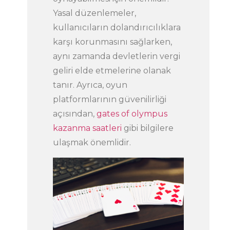
Yasal düzenlemeler,
kullanıcıların dolandırıcılıklara
karşı korunmasını sağlarken,
aynı zamanda devletlerin vergi
geliri elde etmelerine olanak
tanır. Ayrıca, oyun
platformlarının güvenilirliği
açısından,
gates of olympus
kazanma saatleri
gibi bilgilere
ulaşmak önemlidir.