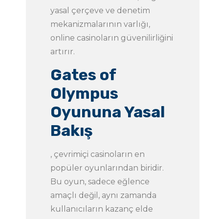
yasal çerçeve ve denetim
mekanizmalarının varlığı,
online casinoların güvenilirliğini
artırır.
Gates of
Olympus
Oyununa Yasal
Bakış
, çevrimiçi casinoların en
popüler oyunlarından biridir.
Bu oyun, sadece eğlence
amaçlı değil, aynı zamanda
kullanıcıların kazanç elde