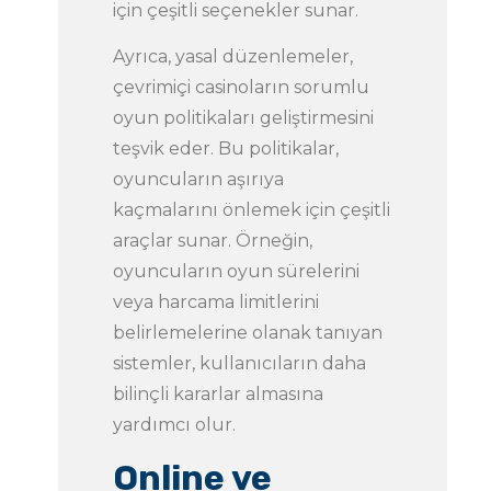
için çeşitli seçenekler sunar.
Ayrıca, yasal düzenlemeler,
çevrimiçi casinoların sorumlu
oyun politikaları geliştirmesini
teşvik eder. Bu politikalar,
oyuncuların aşırıya
kaçmalarını önlemek için çeşitli
araçlar sunar. Örneğin,
oyuncuların oyun sürelerini
veya harcama limitlerini
belirlemelerine olanak tanıyan
sistemler, kullanıcıların daha
bilinçli kararlar almasına
yardımcı olur.
Online ve