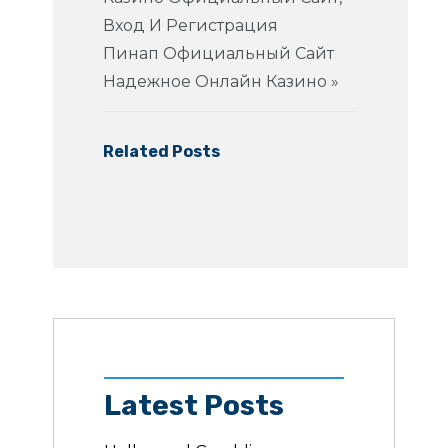
Вход И Регистрация
Пинап Официальный Сайт
Надежное Онлайн Казино »
Related Posts
Latest Posts