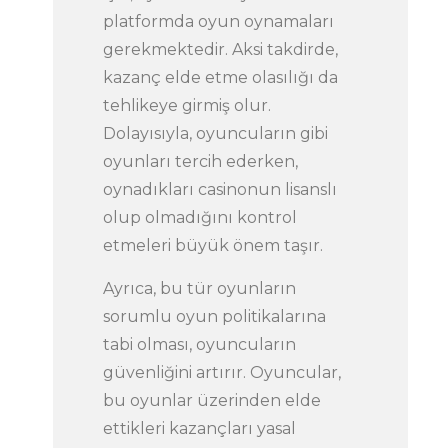
platformda oyun oynamaları
gerekmektedir. Aksi takdirde,
kazanç elde etme olasılığı da
tehlikeye girmiş olur.
Dolayısıyla, oyuncuların gibi
oyunları tercih ederken,
oynadıkları casinonun lisanslı
olup olmadığını kontrol
etmeleri büyük önem taşır.
Ayrıca, bu tür oyunların
sorumlu oyun politikalarına
tabi olması, oyuncuların
güvenliğini artırır. Oyuncular,
bu oyunlar üzerinden elde
ettikleri kazançları yasal