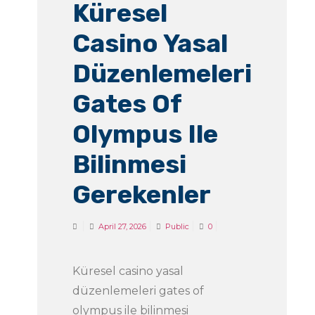
Küresel
Casino Yasal
Düzenlemeleri
Gates Of
Olympus Ile
Bilinmesi
Gerekenler
April 27, 2026
Public
0
Küresel casino yasal
düzenlemeleri gates of
olympus ile bilinmesi