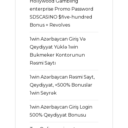
Hollywood Gambling
enterprise Promo Password
SDSCASINO $five-hundred
Bonus + Revolves
1win Azərbaycan Giriş Və
Qeydiyyat Yüklə 1win
Bukmeker Kontorunun
Rəsmi Saytı
1win Azərbaycan Rəsmi Sayt,
Qeydiyyat, +500% Bonuslar
1win Seyrək
1win Azerbaycan Giriş Login
500% Qeydiyyat Bonusu