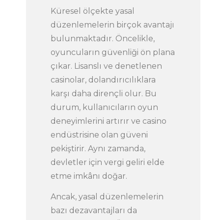
Küresel ölçekte yasal
düzenlemelerin birçok avantajı
bulunmaktadır. Öncelikle,
oyuncuların güvenliği ön plana
çıkar. Lisanslı ve denetlenen
casinolar, dolandırıcılıklara
karşı daha dirençli olur. Bu
durum, kullanıcıların oyun
deneyimlerini artırır ve casino
endüstrisine olan güveni
pekiştirir. Aynı zamanda,
devletler için vergi geliri elde
etme imkânı doğar.
Ancak, yasal düzenlemelerin
bazı dezavantajları da