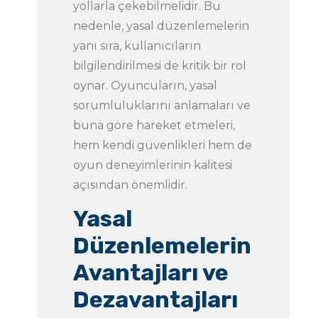
yollarla çekebilmelidir. Bu
nedenle, yasal düzenlemelerin
yanı sıra, kullanıcıların
bilgilendirilmesi de kritik bir rol
oynar. Oyuncuların, yasal
sorumluluklarını anlamaları ve
buna göre hareket etmeleri,
hem kendi güvenlikleri hem de
oyun deneyimlerinin kalitesi
açısından önemlidir.
Yasal
Düzenlemelerin
Avantajları ve
Dezavantajları