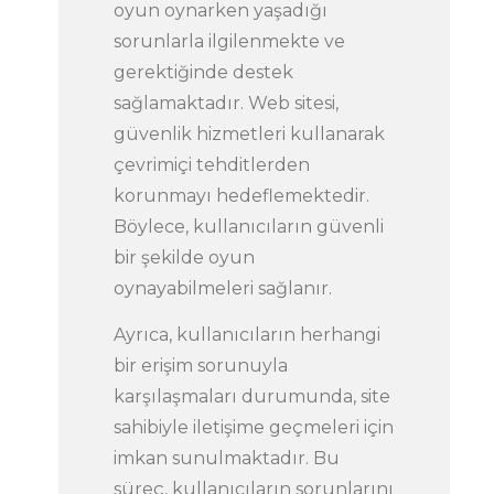
oyun oynarken yaşadığı
sorunlarla ilgilenmekte ve
gerektiğinde destek
sağlamaktadır. Web sitesi,
güvenlik hizmetleri kullanarak
çevrimiçi tehditlerden
korunmayı hedeflemektedir.
Böylece, kullanıcıların güvenli
bir şekilde oyun
oynayabilmeleri sağlanır.
Ayrıca, kullanıcıların herhangi
bir erişim sorunuyla
karşılaşmaları durumunda, site
sahibiyle iletişime geçmeleri için
imkan sunulmaktadır. Bu
süreç, kullanıcıların sorunlarını