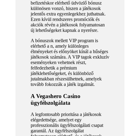
befizetéskor elérhető üdvözlő bónusz
különösen vonzó, hiszen a játékosok
jelentős extra egyenlegekhez juthatnak.
Ezen kívül rendszeres promóciók és
akciók révén a játékosok folyamatosan
új lehetőségeket kapnak a nyerésre.
A bónuszok mellett VIP program is
elérhető a n, amely különleges
élményeket és előnyöket kínál a hűséges
játékosok számára. A VIP tagok exkluzív
eseményeken vehetnek részt,
felfedezhetik a prémium
játéklehetőségeket, és különböző
jutalmakban részesülhetnek, amelyek
tovább fokozzák a játék izgalmát.
A Vegashero Casino
ügyfélszolgálata
A legfontosabb prioritása a játékosok
elégedettsége, amelyet egy
professzionális ügyfélszolgálati csapat
garantál. Az ügyfélszolgálat