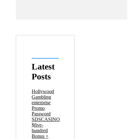
Latest
Posts
Hollywood
Gambling
enterprise
Promo
Password
SDSCASINO
$five-
hundred
Bonus +