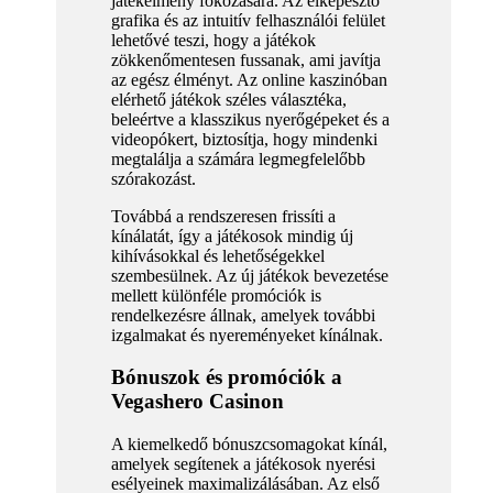
játékélmény fokozására. Az elképesztő
grafika és az intuitív felhasználói felület
lehetővé teszi, hogy a játékok
zökkenőmentesen fussanak, ami javítja
az egész élményt. Az online kaszinóban
elérhető játékok széles választéka,
beleértve a klasszikus nyerőgépeket és a
videopókert, biztosítja, hogy mindenki
megtalálja a számára legmegfelelőbb
szórakozást.
Továbbá a rendszeresen frissíti a
kínálatát, így a játékosok mindig új
kihívásokkal és lehetőségekkel
szembesülnek. Az új játékok bevezetése
mellett különféle promóciók is
rendelkezésre állnak, amelyek további
izgalmakat és nyereményeket kínálnak.
Bónuszok és promóciók a
Vegashero Casinon
A kiemelkedő bónuszcsomagokat kínál,
amelyek segítenek a játékosok nyerési
esélyeinek maximalizálásában. Az első