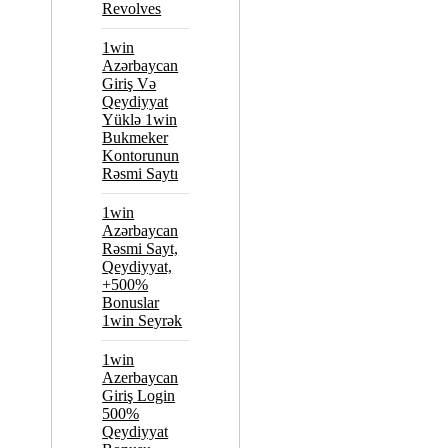
Revolves
1win
Azərbaycan
Giriş Və
Qeydiyyat
Yüklə 1win
Bukmeker
Kontorunun
Rəsmi Saytı
1win
Azərbaycan
Rəsmi Sayt,
Qeydiyyat,
+500%
Bonuslar
1win Seyrək
1win
Azerbaycan
Giriş Login
500%
Qeydiyyat