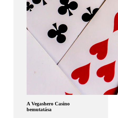
A Vegashero Casino
bemutatása