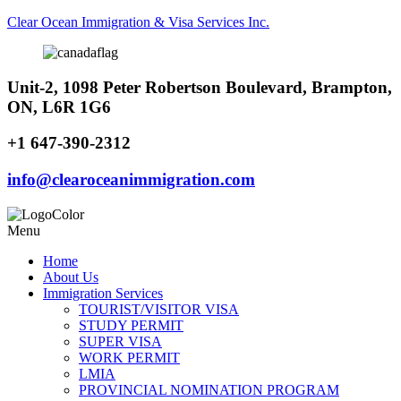
Clear Ocean Immigration & Visa Services Inc.
Unit-2, 1098 Peter Robertson Boulevard, Brampton,
ON, L6R 1G6
+1 647-390-2312
info@clearoceanimmigration.com
Menu
Home
About Us
Immigration Services
TOURIST/VISITOR VISA
STUDY PERMIT
SUPER VISA
WORK PERMIT
LMIA
PROVINCIAL NOMINATION PROGRAM