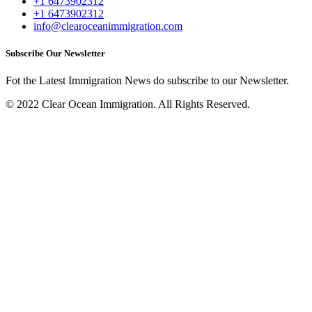
+1 6473902312
+1 6473902312
info@clearoceanimmigration.com
Subscribe Our Newsletter
Fot the Latest Immigration News do subscribe to our Newsletter.
© 2022 Clear Ocean Immigration. All Rights Reserved.