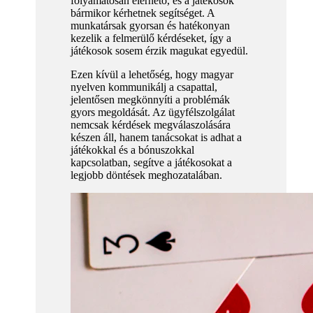
folyamatosan elérhető, és a játékosok
bármikor kérhetnek segítséget. A
munkatársak gyorsan és hatékonyan
kezelik a felmerülő kérdéseket, így a
játékosok sosem érzik magukat egyedül.
Ezen kívül a lehetőség, hogy magyar
nyelven kommunikálj a csapattal,
jelentősen megkönnyíti a problémák
gyors megoldását. Az ügyfélszolgálat
nemcsak kérdések megválaszolására
készen áll, hanem tanácsokat is adhat a
játékokkal és a bónuszokkal
kapcsolatban, segítve a játékosokat a
legjobb döntések meghozatalában.