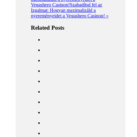
Vegashero Casinon!
Szabadítsd fel az
Izgalmat: Hogyan maximalizáld a
nyereményeidet a Vegashero Casinon! »
Related Posts