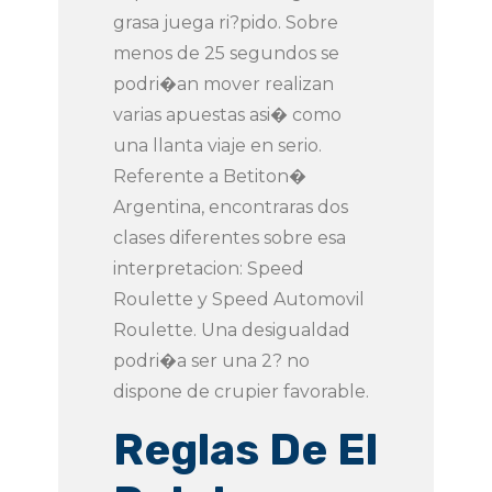
grasa juega ri?pido. Sobre
menos de 25 segundos se
podri�an mover realizan
varias apuestas asi� como
una llanta viaje en serio.
Referente a Betiton�
Argentina, encontraras dos
clases diferentes sobre esa
interpretacion: Speed
Roulette y Speed Automovil
Roulette. Una desigualdad
podri�a ser una 2? no
dispone de crupier favorable.
Reglas De El