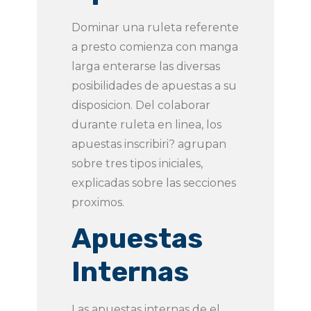
Dominar una ruleta referente
a presto comienza con manga
larga enterarse las diversas
posibilidades de apuestas a su
disposicion. Del colaborar
durante ruleta en linea, los
apuestas inscribiri? agrupan
sobre tres tipos iniciales,
explicadas sobre las secciones
proximos.
Apuestas
Internas
Las apuestas internas de el