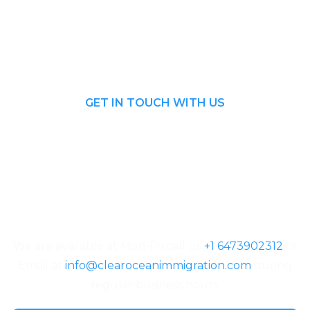
GET IN TOUCH WITH US
We are available at Mon-Fri call us
+1 6473902312
or
Email at
info@clearoceanimmigration.com
during
regular business hours.