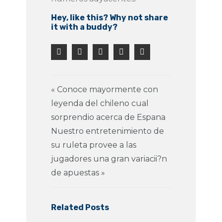
Hey, like this? Why not share
it with a buddy?
« Conoce mayormente con
leyenda del chileno cual
sorprendio acerca de Espana
Nuestro entretenimiento de
su ruleta provee a las
jugadores una gran variacii?n
de apuestas »
Related Posts