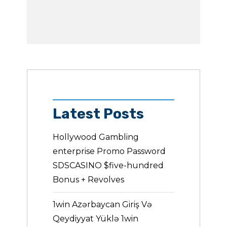
Latest Posts
Hollywood Gambling
enterprise Promo Password
SDSCASINO $five-hundred
Bonus + Revolves
1win Azərbaycan Giriş Və
Qeydiyyat Yüklə 1win