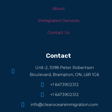
About
Immigration Services
Contact Us
Contact
Unit-2, 1098 Peter Robertson
Boulevard, Brampton, ON, L6R 1G6
+1 6473902312
+1 6473902312
info@clearoceanimmigration.com