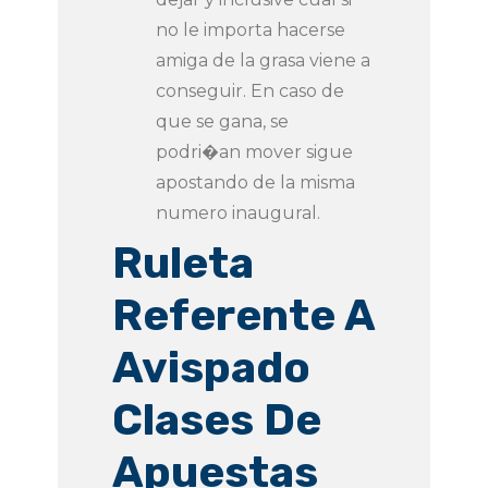
no le importa hacerse
amiga de la grasa viene a
conseguir. En caso de
que se gana, se
podri�an mover sigue
apostando de la misma
numero inaugural.
Ruleta
Referente A
Avispado
Clases De
Apuestas