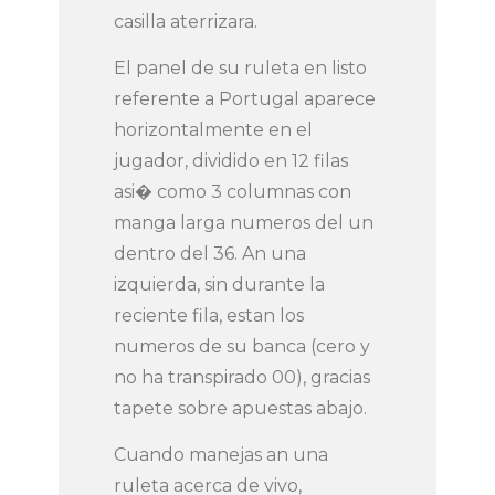
casilla aterrizara.
El panel de su ruleta en listo
referente a Portugal aparece
horizontalmente en el
jugador, dividido en 12 filas
asi� como 3 columnas con
manga larga numeros del un
dentro del 36. An una
izquierda, sin durante la
reciente fila, estan los
numeros de su banca (cero y
no ha transpirado 00), gracias
tapete sobre apuestas abajo.
Cuando manejas an una
ruleta acerca de vivo,