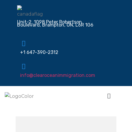
Unit-2, 1098 Peter Robertson
Boulevard, Brampton, ON, L6R 1G6
+1 647-390-2312
info@clearoceanimmigration.com