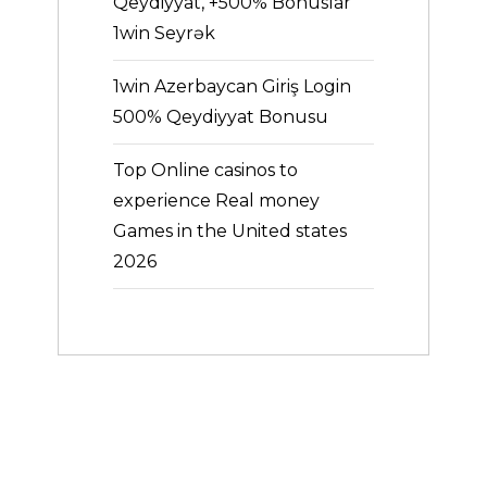
Qeydiyyat, +500% Bonuslar
1win Seyrək
1win Azerbaycan Giriş Login
500% Qeydiyyat Bonusu
Top Online casinos to
experience Real money
Games in the United states
2026