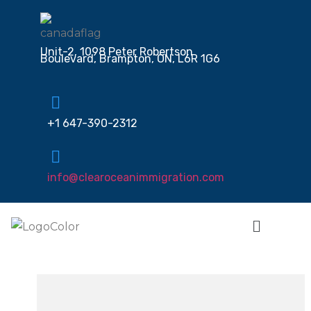
Unit-2, 1098 Peter Robertson
Boulevard, Brampton, ON, L6R 1G6
+1 647-390-2312
info@clearoceanimmigration.com