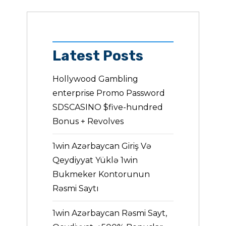
Latest Posts
Hollywood Gambling
enterprise Promo Password
SDSCASINO $five-hundred
Bonus + Revolves
1win Azərbaycan Giriş Və
Qeydiyyat Yüklə 1win
Bukmeker Kontorunun
Rəsmi Saytı
1win Azərbaycan Rəsmi Sayt,