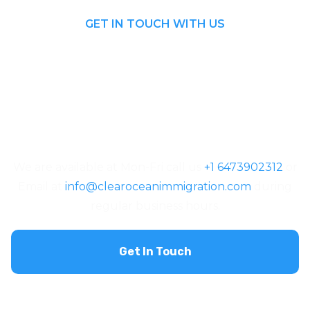
GET IN TOUCH WITH US
We are available at Mon-Fri call us
+1 6473902312
or
Email at
info@clearoceanimmigration.com
during
regular business hours.
Get In Touch