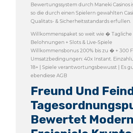
Bewertungssystem durch Maneki Casinos is
so die durch einen Spielern gewahlten Cas
Qualitats- & Sicherheitsstandards erfullen.
Willkommenspaket so weit wie � Tagliche 
Belohnungen + Slots & Live-Spiele
Willkommensbonus 200% bis zu � + 300 Fr
Umsatzbedingungen: 40x Instant. Einzahl
18+ | Spiele verantwortungsbewusst | Es gu
ebendiese AGB
Freund Und Fein
Tagesordnungsp
Bewertet Moder