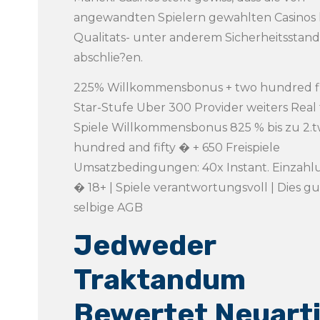
angewandten Spielern gewahlten Casinos
Qualitats- unter anderem Sicherheitsstan
abschlie?en.
225% Willkommensbonus + two hundred fif
Star-Stufe Uber 300 Provider weiters Real 
Spiele Willkommensbonus 825 % bis zu 2.
hundred and fifty � + 650 Freispiele
Umsatzbedingungen: 40x Instant. Einzahl
� 18+ | Spiele verantwortungsvoll | Dies gul
selbige AGB
Jedweder
Traktandum
Bewertet Neuart