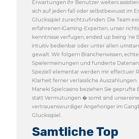
Erwartungen ihr Benutzer weiters assistier
sich auf jeden fall oder selbstbewusst im E
Glucksspiel zurechtzufinden. Die Team exist
erfahrenen iGaming-Experten, unser richt
kenntnisse verfugen, ended up being ‘ne 
intuitiv bedienbar oder unter allen umsta
gewalt. Wir folgern Branchenwissen, echte
Spielermeinungen und fundierte Datenana
Speziell elementar werden mir effectuer 
Klarheit ferner verlassliche Auszahlungen
Maneki Spielcasino beziehen Sie geprufte 
statt Vermutungen � somit sind unsereine
vertrauenswurdiger Angehoriger im Gang
Glucksspiel.
Samtliche Top