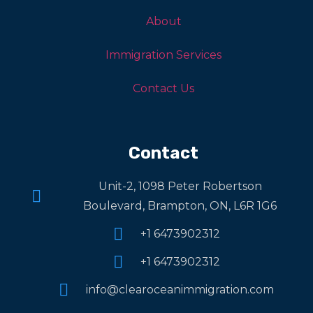
About
Immigration Services
Contact Us
Contact
Unit-2, 1098 Peter Robertson
Boulevard, Brampton, ON, L6R 1G6
+1 6473902312
+1 6473902312
info@clearoceanimmigration.com