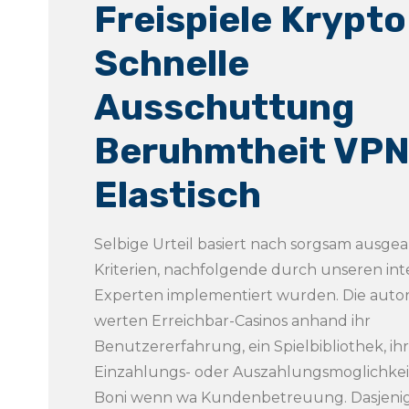
Freispiele Krypto
Schnelle
Ausschuttung
Beruhmtheit VP
Elastisch
Selbige Urteil basiert nach sorgsam ausge
Kriterien, nachfolgende durch unseren in
Experten implementiert wurden. Die auto
werten Erreichbar-Casinos anhand ihr
Benutzererfahrung, ein Spielbibliothek, ihr
Einzahlungs- oder Auszahlungsmoglichkei
Boni wenn wa Kundenbetreuung. Dasjeni