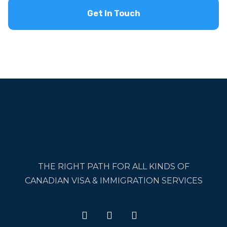
Get In Touch
THE RIGHT PATH FOR ALL KINDS OF
CANADIAN VISA & IMMIGRATION SERVICES