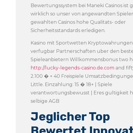
Bewertungssystem bei Maneki Casinos ist g
wirklich so unser von angewandten Spiele
gewahlten Casinos hohe Qualitats- oder
Sicherheitsstandards erledigen.
Kasino mit Sportwetten Kryptowahrungen
verfugbar Partnerschaften uber den best
Spieleanbietern Willkommensbonus two 
http://lucky-legends-casino.de.com
and fift
2.100 � + 40 Freispiele Umsatzbedingunge
Little. Einzahlung: 15 � 18+ | Spiele
verantwortungsbewusst | Eres gultigkeit 
selbige AGB
Jeglicher Top
Bewertet Innovat