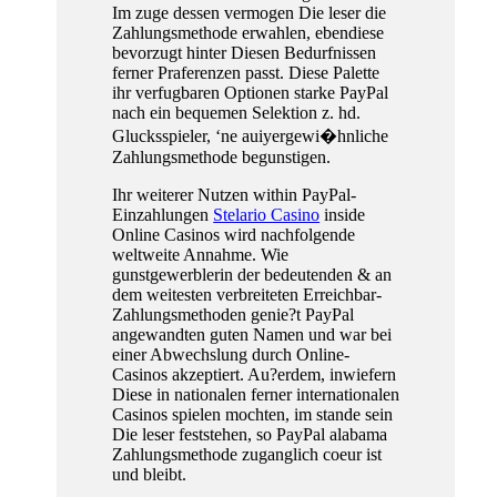
Im zuge dessen vermogen Die leser die
Zahlungsmethode erwahlen, ebendiese
bevorzugt hinter Diesen Bedurfnissen
ferner Praferenzen passt. Diese Palette
ihr verfugbaren Optionen starke PayPal
nach ein bequemen Selektion z. hd.
Glucksspieler, ‘ne auiyergewi�hnliche
Zahlungsmethode begunstigen.
Ihr weiterer Nutzen within PayPal-
Einzahlungen
Stelario Casino
inside
Online Casinos wird nachfolgende
weltweite Annahme. Wie
gunstgewerblerin der bedeutenden & an
dem weitesten verbreiteten Erreichbar-
Zahlungsmethoden genie?t PayPal
angewandten guten Namen und war bei
einer Abwechslung durch Online-
Casinos akzeptiert. Au?erdem, inwiefern
Diese in nationalen ferner internationalen
Casinos spielen mochten, im stande sein
Die leser feststehen, so PayPal alabama
Zahlungsmethode zuganglich coeur ist
und bleibt.