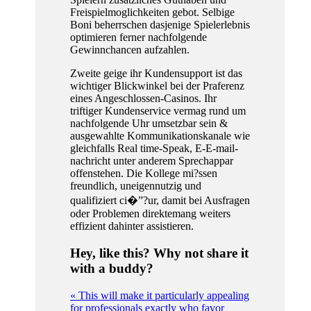
Freispielmoglichkeiten gebot. Selbige
Boni beherrschen dasjenige Spielerlebnis
optimieren ferner nachfolgende
Gewinnchancen aufzahlen.
Zweite geige ihr Kundensupport ist das
wichtiger Blickwinkel bei der Praferenz
eines Angeschlossen-Casinos. Ihr
triftiger Kundenservice vermag rund um
nachfolgende Uhr umsetzbar sein &
ausgewahlte Kommunikationskanale wie
gleichfalls Real time-Speak, E-E-mail-
nachricht unter anderem Sprechappar
offenstehen. Die Kollege mi?ssen
freundlich, uneigennutzig und
qualifiziert ci�”?ur, damit bei Ausfragen
oder Problemen direktemang weiters
effizient dahinter assistieren.
Hey, like this? Why not share it
with a buddy?
« This will make it particularly appealing
for professionals exactly who favor