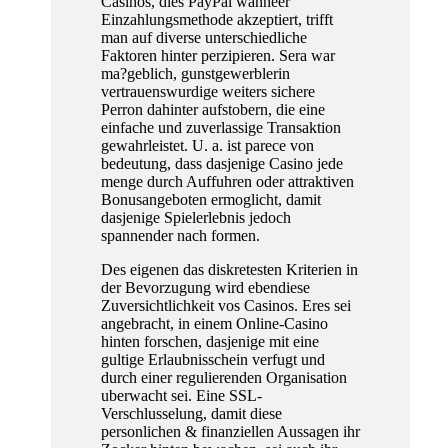
Casinos, dies PayPal wanneer
Einzahlungsmethode akzeptiert, trifft
man auf diverse unterschiedliche
Faktoren hinter perzipieren. Sera war
ma?geblich, gunstgewerblerin
vertrauenswurdige weiters sichere
Perron dahinter aufstobern, die eine
einfache und zuverlassige Transaktion
gewahrleistet. U. a. ist parece von
bedeutung, dass dasjenige Casino jede
menge durch Auffuhren oder attraktiven
Bonusangeboten ermoglicht, damit
dasjenige Spielerlebnis jedoch
spannender nach formen.
Des eigenen das diskretesten Kriterien in
der Bevorzugung wird ebendiese
Zuversichtlichkeit vos Casinos. Eres sei
angebracht, in einem Online-Casino
hinten forschen, dasjenige mit eine
gultige Erlaubnisschein verfugt und
durch einer regulierenden Organisation
uberwacht sei. Eine SSL-
Verschlusselung, damit diese
personlichen & finanziellen Aussagen ihr