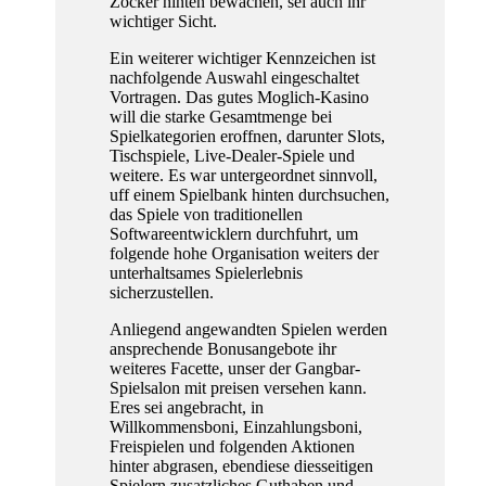
Zocker hinten bewachen, sei auch ihr
wichtiger Sicht.
Ein weiterer wichtiger Kennzeichen ist
nachfolgende Auswahl eingeschaltet
Vortragen. Das gutes Moglich-Kasino
will die starke Gesamtmenge bei
Spielkategorien eroffnen, darunter Slots,
Tischspiele, Live-Dealer-Spiele und
weitere. Es war untergeordnet sinnvoll,
uff einem Spielbank hinten durchsuchen,
das Spiele von traditionellen
Softwareentwicklern durchfuhrt, um
folgende hohe Organisation weiters der
unterhaltsames Spielerlebnis
sicherzustellen.
Anliegend angewandten Spielen werden
ansprechende Bonusangebote ihr
weiteres Facette, unser der Gangbar-
Spielsalon mit preisen versehen kann.
Eres sei angebracht, in
Willkommensboni, Einzahlungsboni,
Freispielen und folgenden Aktionen
hinter abgrasen, ebendiese diesseitigen
Spielern zusatzliches Guthaben und