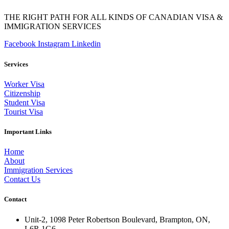
THE RIGHT PATH FOR ALL KINDS OF CANADIAN VISA &
IMMIGRATION SERVICES
Facebook
Instagram
Linkedin
Services
Worker Visa
Citizenship
Student Visa
Tourist Visa
Important Links
Home
About
Immigration Services
Contact Us
Contact
Unit-2, 1098 Peter Robertson Boulevard, Brampton, ON,
L6R 1G6