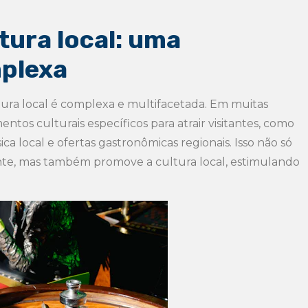
tura local: uma
mplexa
ltura local é complexa e multifacetada. Em muitas
entos culturais específicos para atrair visitantes, como
ica local e ofertas gastronômicas regionais. Isso não só
ente, mas também promove a cultura local, estimulando