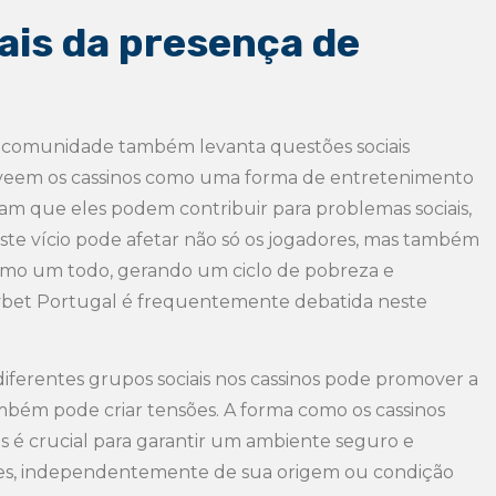
ais da presença de
 comunidade também levanta questões sociais
veem os cassinos como uma forma de entretenimento
am que eles podem contribuir para problemas sociais,
Este vício pode afetar não só os jogadores, mas também
omo um todo, gerando um ciclo de pobreza e
lybet Portugal é frequentemente debatida neste
 diferentes grupos sociais nos cassinos pode promover a
ambém pode criar tensões. A forma como os cassinos
is é crucial para garantir um ambiente seguro e
ntes, independentemente de sua origem ou condição