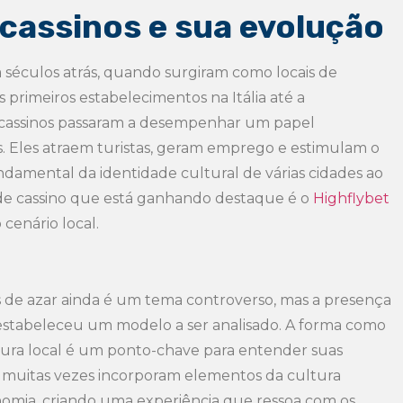
 cassinos e sua evolução
a séculos atrás, quando surgiram como locais de
 primeiros estabelecimentos na Itália até a
s cassinos passaram a desempenhar um papel
is. Eles atraem turistas, geram emprego e estimulam o
damental da identidade cultural de várias cidades ao
e cassino que está ganhando destaque é o
Highflybet
cenário local.
gos de azar ainda é um tema controverso, mas a presença
á estabeleceu um modelo a ser analisado. A forma como
tura local é um ponto-chave para entender suas
os muitas vezes incorporam elementos da cultura
nomia, criando uma experiência que ressoa com os