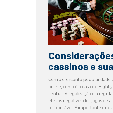
Considerações
cassinos e su
Com a crescente popularidade d
online, como é o caso do Highf
central. A legalização e a reg
efeitos negativos dos jogos de
responsável. É importante que as