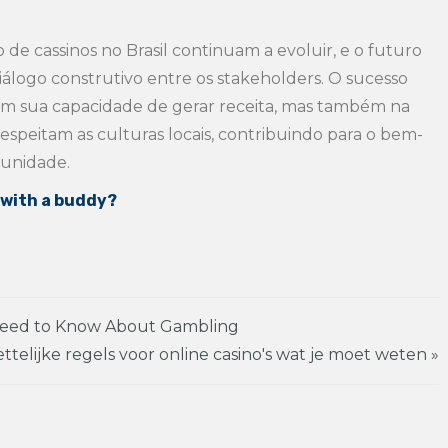
o de cassinos no Brasil continuam a evoluir, e o futuro
álogo construtivo entre os stakeholders. O sucesso
 em sua capacidade de gerar receita, mas também na
espeitam as culturas locais, contribuindo para o bem-
munidade.
t with a buddy?
 Need to Know About Gambling
ttelijke regels voor online casino's wat je moet weten »