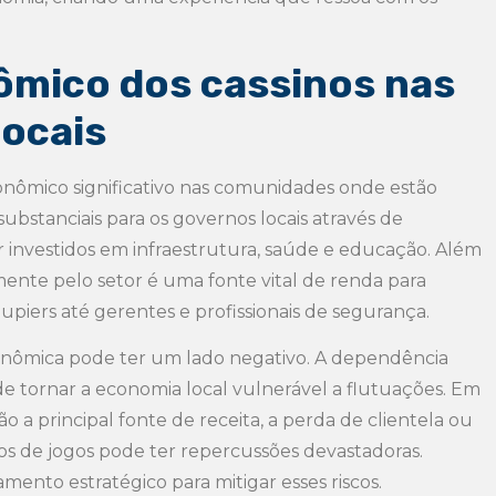
mico dos cassinos nas
ocais
nômico significativo nas comunidades onde estão
 substanciais para os governos locais através de
 investidos em infraestrutura, saúde e educação. Além
ente pelo setor é uma fonte vital de renda para
upiers até gerentes e profissionais de segurança.
onômica pode ter um lado negativo. A dependência
e tornar a economia local vulnerável a flutuações. Em
 a principal fonte de receita, a perda de clientela ou
os de jogos pode ter repercussões devastadoras.
mento estratégico para mitigar esses riscos.