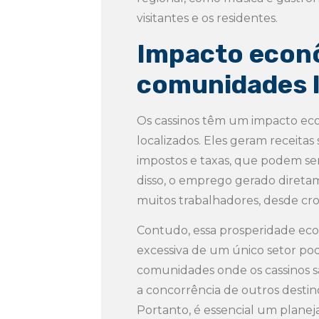
visitantes e os residentes.
Impacto econô
comunidades l
Os cassinos têm um impacto eco
localizados. Eles geram receitas
impostos e taxas, que podem ser
disso, o emprego gerado diretam
muitos trabalhadores, desde cro
Contudo, essa prosperidade ec
excessiva de um único setor pod
comunidades onde os cassinos são
a concorrência de outros destin
Portanto, é essencial um planeja