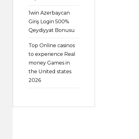
1win Azerbaycan
Giriş Login 500%
Qeydiyyat Bonusu
Top Online casinos
to experience Real
money Games in
the United states
2026