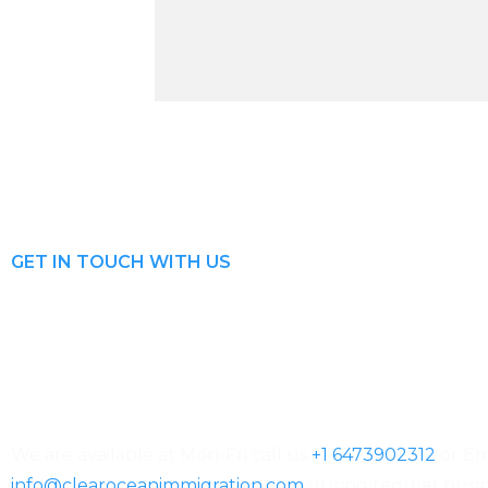
GET IN TOUCH WITH US
We are available at Mon-Fri call us
+1 6473902312
or Em
info@clearoceanimmigration.com
during regular busin