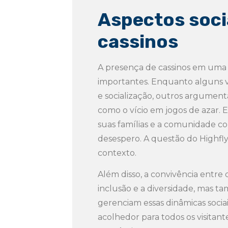
Aspectos soci
cassinos
A presença de cassinos em uma
importantes. Enquanto alguns 
e socialização, outros argument
como o vício em jogos de azar. 
suas famílias e a comunidade c
desespero. A questão do Highf
contexto.
Além disso, a convivência entre
inclusão e a diversidade, mas t
gerenciam essas dinâmicas socia
acolhedor para todos os visita