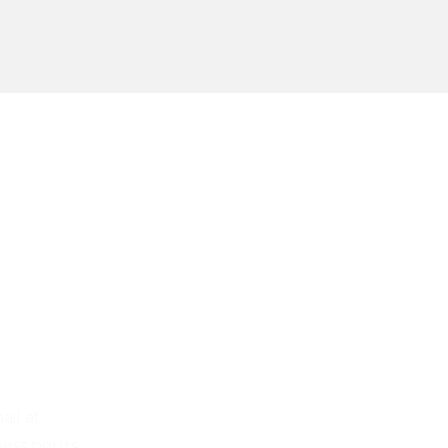
ail at
ess hours.