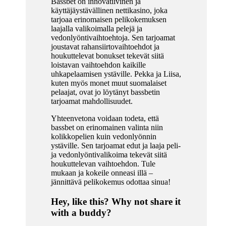
Bassbet on innovatiivinen ja
käyttäjäystävällinen nettikasino, joka
tarjoaa erinomaisen pelikokemuksen
laajalla valikoimalla pelejä ja
vedonlyöntivaihtoehtoja. Sen tarjoamat
joustavat rahansiirtovaihtoehdot ja
houkuttelevat bonukset tekevät siitä
loistavan vaihtoehdon kaikille
uhkapelaamisen ystäville. Pekka ja Liisa,
kuten myös monet muut suomalaiset
pelaajat, ovat jo löytänyt bassbetin
tarjoamat mahdollisuudet.
Yhteenvetona voidaan todeta, että
bassbet on erinomainen valinta niin
kolikkopelien kuin vedonlyönnin
ystäville. Sen tarjoamat edut ja laaja peli-
ja vedonlyöntivalikoima tekevät siitä
houkuttelevan vaihtoehdon. Tule
mukaan ja kokeile onneasi illä –
jännittävä pelikokemus odottaa sinua!
Hey, like this? Why not share it
with a buddy?