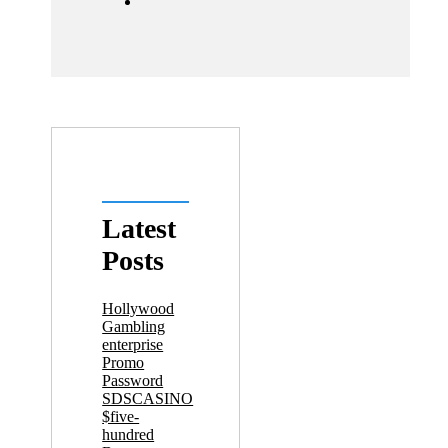
Latest
Posts
Hollywood
Gambling
enterprise
Promo
Password
SDSCASINO
$five-
hundred