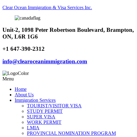
Clear Ocean Immigration & Visa Services Inc.
Unit-2, 1098 Peter Robertson Boulevard, Brampton,
ON, L6R 1G6
+1 647-390-2312
info@clearoceanimmigration.com
Menu
Home
About Us
Immigration Services
TOURIST/VISITOR VISA
STUDY PERMIT
SUPER VISA
WORK PERMIT
LMIA
PROVINCIAL NOMINATION PROGRAM