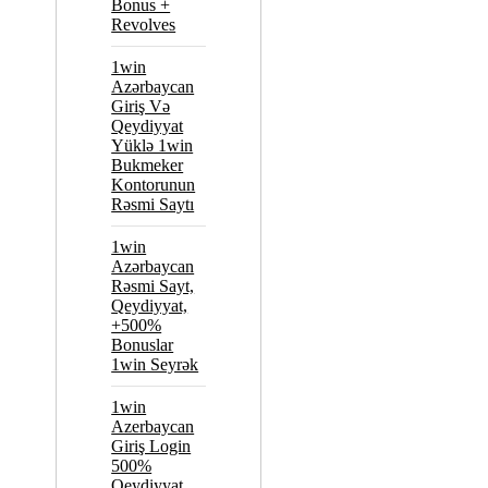
Bonus +
Revolves
1win
Azərbaycan
Giriş Və
Qeydiyyat
Yüklə 1win
Bukmeker
Kontorunun
Rəsmi Saytı
1win
Azərbaycan
Rəsmi Sayt,
Qeydiyyat,
+500%
Bonuslar
1win Seyrək
1win
Azerbaycan
Giriş Login
500%
Qeydiyyat