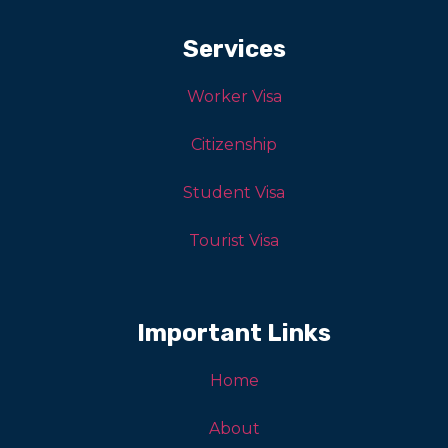
Services
Worker Visa
Citizenship
Student Visa
Tourist Visa
Important Links
Home
About