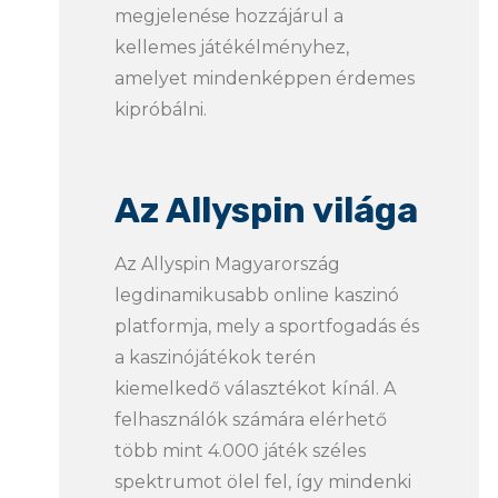
megjelenése hozzájárul a
kellemes játékélményhez,
amelyet mindenképpen érdemes
kipróbálni.
Az Allyspin világa
Az Allyspin Magyarország
legdinamikusabb online kaszinó
platformja, mely a sportfogadás és
a kaszinójátékok terén
kiemelkedő választékot kínál. A
felhasználók számára elérhető
több mint 4.000 játék széles
spektrumot ölel fel, így mindenki