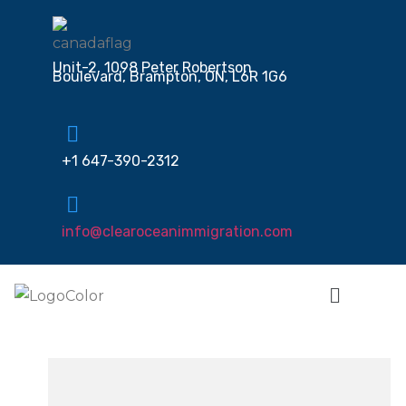
Unit-2, 1098 Peter Robertson
Boulevard, Brampton, ON, L6R 1G6
+1 647-390-2312
info@clearoceanimmigration.com