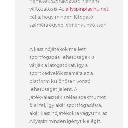
nemcsak szórakoztató, hanem
változatos is. Az
allyspinplay.hu.net
célja, hogy minden látogató
számára egyedi élményt nyújtson.
A kaszinójátékok mellett
sportfogadási lehetőségek is
várják a látogatókat, így a
sportkedvelők számára ez a
platform különösen vonzó
lehetőséget jelent. A
játékválaszték széles spektrumot
ölel fel, így akár sportfogadásra,
akár kaszinójátékokra vágyunk, az
Allyspin minden igényt kielégít.