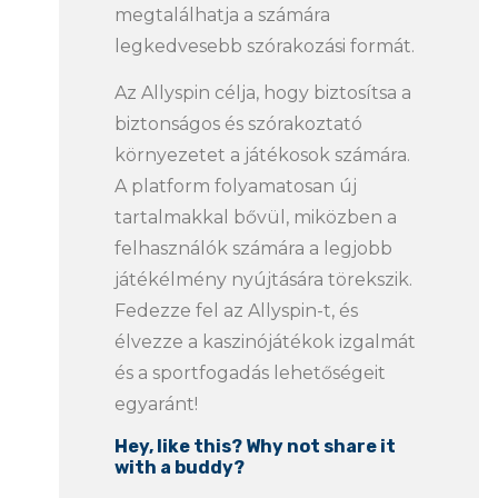
megtalálhatja a számára
legkedvesebb szórakozási formát.
Az Allyspin célja, hogy biztosítsa a
biztonságos és szórakoztató
környezetet a játékosok számára.
A platform folyamatosan új
tartalmakkal bővül, miközben a
felhasználók számára a legjobb
játékélmény nyújtására törekszik.
Fedezze fel az Allyspin-t, és
élvezze a kaszinójátékok izgalmát
és a sportfogadás lehetőségeit
egyaránt!
Hey, like this? Why not share it
with a buddy?