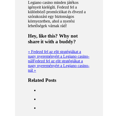
Legiano casino minden játékos
igényeit kielégíti. Fedezd fel a
különböző promóciókat és élvezd a
szórakozást egy biztonságos
környezetben, ahol a nyerési
lehetőségek várnak rád!
Hey, like this? Why not
share it with a buddy?
« Fedezd fel az elit stratégiákat a
nagy nyereményért a Legiano casino-
nál
Fedezd fel az elit stratégiákat a
nagy nyereményért a Legiano casino-
nál »
Related Posts