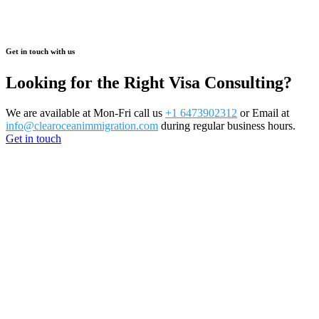
Get in touch with us
Looking for the Right Visa Consulting?
We are available at Mon-Fri call us
+1 6473902312
or Email at
info@clearoceanimmigration.com
during regular business hours.
Get in touch