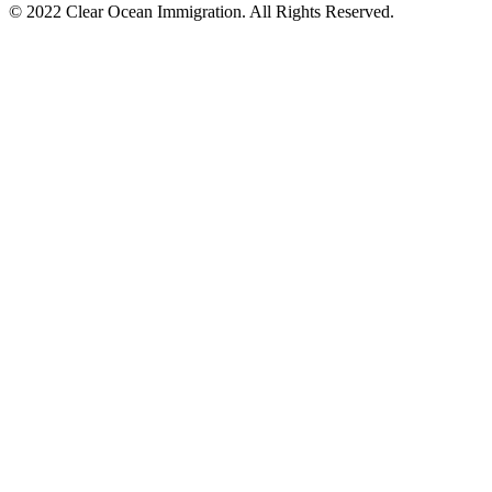
© 2022 Clear Ocean Immigration. All Rights Reserved.