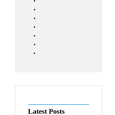
Latest Posts