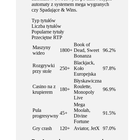
automaty z systemem mega wygranych
czy Spadające & Wins.
Typ tytułów
Liczba tytułów
Popularne tytuły
Przeciętne RTP
Book of
Maszyny
1800+
Dead, Sweet
96.2%
wideo
Bonanza
Blackjack,
Rozgrywki
250+
Koło
97.8%
przy stole
Europejska
Błyskawiczna
Casino na z
Roulette,
180+
96.9%
krupierem
Monopoly
Live
Mega
Pula
Moolah,
45+
91.5%
progresywny
Divine
Fortune
Gry crash
120+
Aviator, JetX
97.0%