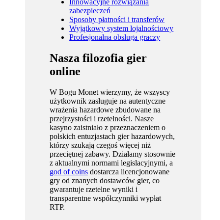
Innowacyjne rozwiązania
zabezpieczeń
Sposoby płatności i transferów
Wyjątkowy system lojalnościowy
Profesjonalna obsługa graczy
Nasza filozofia gier
online
W Bogu Monet wierzymy, że wszyscy
użytkownik zasługuje na autentyczne
wrażenia hazardowe zbudowane na
przejrzystości i rzetelności. Nasze
kasyno zaistniało z przeznaczeniem o
polskich entuzjastach gier hazardowych,
którzy szukają czegoś więcej niż
przeciętnej zabawy. Działamy stosownie
z aktualnymi normami legislacyjnymi, a
god of coins
dostarcza licencjonowane
gry od znanych dostawców gier, co
gwarantuje rzetelne wyniki i
transparentne współczynniki wypłat
RTP.