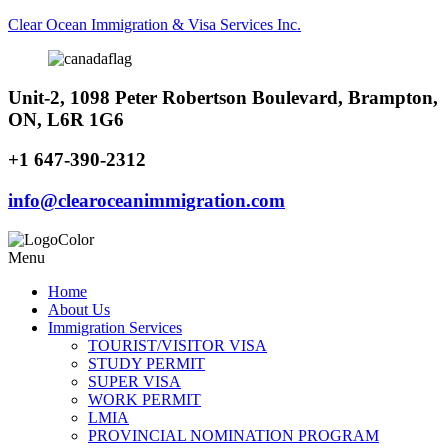
Clear Ocean Immigration & Visa Services Inc.
Unit-2, 1098 Peter Robertson Boulevard, Brampton,
ON, L6R 1G6
+1 647-390-2312
info@clearoceanimmigration.com
Menu
Home
About Us
Immigration Services
TOURIST/VISITOR VISA
STUDY PERMIT
SUPER VISA
WORK PERMIT
LMIA
PROVINCIAL NOMINATION PROGRAM