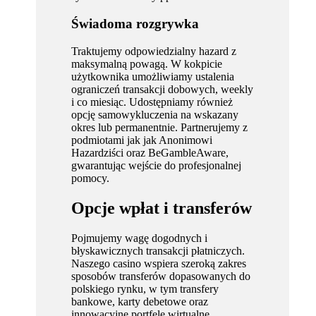
Świadoma rozgrywka
Traktujemy odpowiedzialny hazard z
maksymalną powagą. W kokpicie
użytkownika umożliwiamy ustalenia
ograniczeń transakcji dobowych, weekly
i co miesiąc. Udostępniamy również
opcję samowykluczenia na wskazany
okres lub permanentnie. Partnerujemy z
podmiotami jak jak Anonimowi
Hazardziści oraz BeGambleAware,
gwarantując wejście do profesjonalnej
pomocy.
Opcje wpłat i transferów
Pojmujemy wagę dogodnych i
błyskawicznych transakcji płatniczych.
Naszego casino wspiera szeroką zakres
sposobów transferów dopasowanych do
polskiego rynku, w tym transfery
bankowe, karty debetowe oraz
innowacyjne portfele wirtualne.