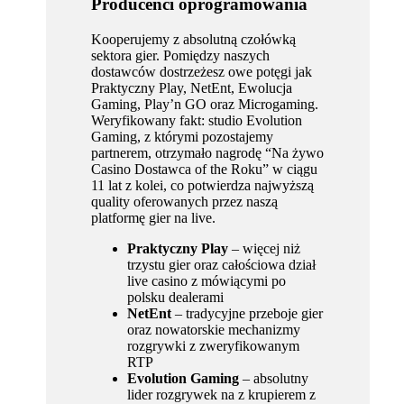
Producenci oprogramowania
Kooperujemy z absolutną czołówką
sektora gier. Pomiędzy naszych
dostawców dostrzeżesz owe potęgi jak
Praktyczny Play, NetEnt, Ewolucja
Gaming, Play’n GO oraz Microgaming.
Weryfikowany fakt: studio Evolution
Gaming, z którymi pozostajemy
partnerem, otrzymało nagrodę “Na żywo
Casino Dostawca of the Roku” w ciągu
11 lat z kolei, co potwierdza najwyższą
quality oferowanych przez naszą
platformę gier na live.
Praktyczny Play
– więcej niż
trzystu gier oraz całościowa dział
live casino z mówiącymi po
polsku dealerami
NetEnt
– tradycyjne przeboje gier
oraz nowatorskie mechanizmy
rozgrywki z zweryfikowanym
RTP
Evolution Gaming
– absolutny
lider rozgrywek na z krupierem z