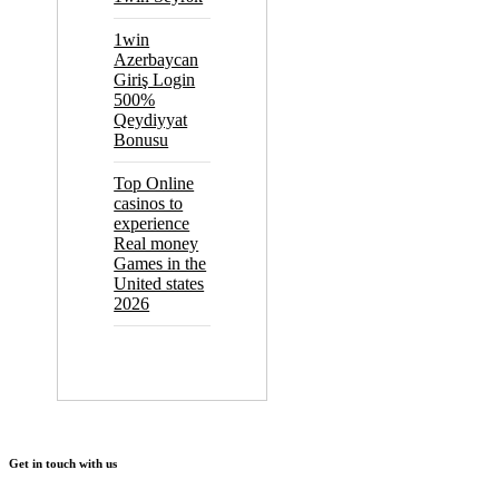
1win
Azerbaycan
Giriş Login
500%
Qeydiyyat
Bonusu
Top Online
casinos to
experience
Real money
Games in the
United states
2026
Get in touch with us