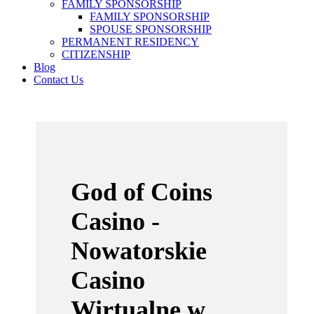
FAMILY SPONSORSHIP
FAMILY SPONSORSHIP
SPOUSE SPONSORSHIP
PERMANENT RESIDENCY
CITIZENSHIP
Blog
Contact Us
God of Coins
Casino -
Nowatorskie
Casino
Wirtualne w