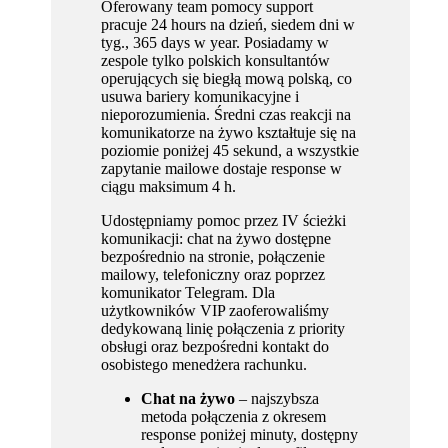
Oferowany team pomocy support
pracuje 24 hours na dzień, siedem dni w
tyg., 365 days w year. Posiadamy w
zespole tylko polskich konsultantów
operujących się biegłą mową polską, co
usuwa bariery komunikacyjne i
nieporozumienia. Średni czas reakcji na
komunikatorze na żywo kształtuje się na
poziomie poniżej 45 sekund, a wszystkie
zapytanie mailowe dostaje response w
ciągu maksimum 4 h.
Udostępniamy pomoc przez IV ścieżki
komunikacji: chat na żywo dostępne
bezpośrednio na stronie, połączenie
mailowy, telefoniczny oraz poprzez
komunikator Telegram. Dla
użytkowników VIP zaoferowaliśmy
dedykowaną linię połączenia z priority
obsługi oraz bezpośredni kontakt do
osobistego menedżera rachunku.
Chat na żywo
– najszybsza
metoda połączenia z okresem
response poniżej minuty, dostępny