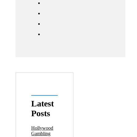
Latest
Posts
Hollywood
Gambling