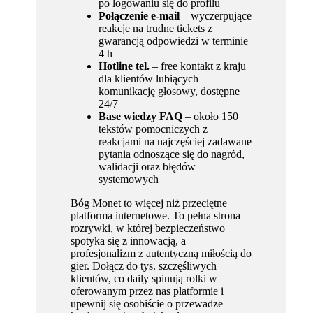
po logowaniu się do profilu
Połączenie e-mail
– wyczerpujące
reakcje na trudne tickets z
gwarancją odpowiedzi w terminie
4 h
Hotline tel.
– free kontakt z kraju
dla klientów lubiących
komunikację głosowy, dostępne
24/7
Base wiedzy FAQ
– około 150
tekstów pomocniczych z
reakcjami na najczęściej zadawane
pytania odnoszące się do nagród,
walidacji oraz błędów
systemowych
Bóg Monet to więcej niż przeciętne
platforma internetowe. To pełna strona
rozrywki, w której bezpieczeństwo
spotyka się z innowacją, a
profesjonalizm z autentyczną miłością do
gier. Dołącz do tys. szczęśliwych
klientów, co daily spinują rolki w
oferowanym przez nas platformie i
upewnij się osobiście o przewadze