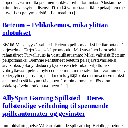
nopeutta, varmuutta ja ennen kaikkea reilua toimintaa. Alustamme
toimii hyväksytyllä lisenssillä, mikä varmistaa kaikille pelaajillemme
turvallisen peliympäristön. Pelimaailma […]
Beteum – Pelikokemus, mikä ylittää
odotukset
Sisältö Mistä syystä valitsisit Beteum peliportaaliksi Pelitarjonta että
järjestelmät Tarjoukset sekä promootiot Maksuvaihtoehdot sekä
rahansiirrot Turvallisuus ja vastuullisuusmme Miksi valitsisit Beteum
peliportaaliksi Olemme kehittäneet beteum pelaajaystävälliseksi
sivustoksi, joka yhdistää nykyaikaisen tekniikan vilpittömästi
viihdyttävään pelielämykseen. Toimintamme rakentuu avoimuuteen,
ketteryytteen ja asiaan, että kukin käyttäjä kokee olonsa toivotetuksi
ensimmäisestä käynnistä alkaen. Toimintamme keskiössä on
asiakaspalvelu, jonka tavoitteen […]
AllySpin Gaming Spillsted – Deres
fullstendige veiledning til spennende
spilleautomater og gevinster
Innholdsfortegnelse Våre omfattende spillsamling Betalingsmetoder