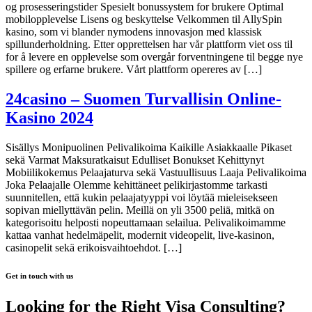
og prosesseringstider Spesielt bonussystem for brukere Optimal
mobilopplevelse Lisens og beskyttelse Velkommen til AllySpin
kasino, som vi blander nymodens innovasjon med klassisk
spillunderholdning. Etter opprettelsen har vår plattform viet oss til
for å levere en opplevelse som overgår forventningene til begge nye
spillere og erfarne brukere. Vårt plattform opereres av […]
24casino – Suomen Turvallisin Online-
Kasino 2024
Sisällys Monipuolinen Pelivalikoima Kaikille Asiakkaalle Pikaset
sekä Varmat Maksuratkaisut Edulliset Bonukset Kehittynyt
Mobiilikokemus Pelaajaturva sekä Vastuullisuus Laaja Pelivalikoima
Joka Pelaajalle Olemme kehittäneet pelikirjastomme tarkasti
suunnitellen, että kukin pelaajatyyppi voi löytää mieleisekseen
sopivan miellyttävän pelin. Meillä on yli 3500 peliä, mitkä on
kategorisoitu helposti nopeuttamaan selailua. Pelivalikoimamme
kattaa vanhat hedelmäpelit, modernit videopelit, live-kasinon,
casinopelit sekä erikoisvaihtoehdot. […]
Get in touch with us
Looking for the Right Visa Consulting?