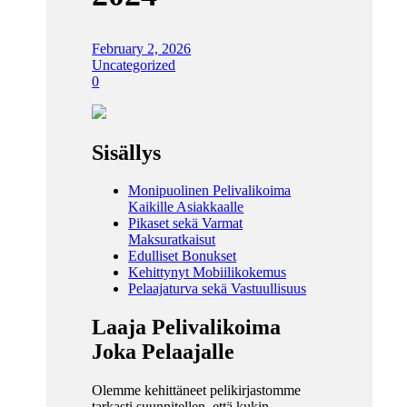
February 2, 2026
Uncategorized
0
Sisällys
Monipuolinen Pelivalikoima
Kaikille Asiakkaalle
Pikaset sekä Varmat
Maksuratkaisut
Edulliset Bonukset
Kehittynyt Mobiilikokemus
Pelaajaturva sekä Vastuullisuus
Laaja Pelivalikoima
Joka Pelaajalle
Olemme kehittäneet pelikirjastomme
tarkasti suunnitellen, että kukin