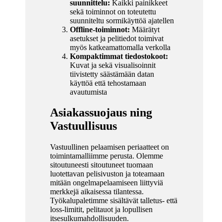
suunnittelu:
Kaikki painikkeet
sekä toiminnot on toteutettu
suunniteltu sormikäyttöä ajatellen
Offline-toiminnot:
Määrätyt
asetukset ja pelitiedot toimivat
myös katkeamattomalla verkolla
Kompaktimmat tiedostokoot:
Kuvat ja sekä visualisoinnit
tiivistetty säästämään datan
käyttöä että tehostamaan
avautumista
Asiakassuojaus ning
Vastuullisuus
Vastuullinen pelaamisen periaatteet on
toimintamalliimme perusta. Olemme
sitoutuneesti sitoutuneet tuomaan
luotettavan pelisivuston ja toteamaan
mitään ongelmapelaamiseen liittyviä
merkkejä aikaisessa tilantessa.
Työkalupaletimme sisältävät talletus- että
loss-limitit, pelitauot ja lopullisen
itsesulkumahdollisuuden.