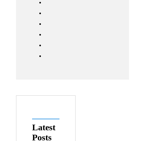
Latest
Posts