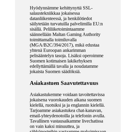
Hyödynnämme kehittynyttä SSL-
salaustekniikkaa jokaisessa
datanliikenteessä, ja henkilötiedot
säilytetään turvatuilla palvelimilla EU:n
sisällä. Peliliiketoimintaamme
säännellään Maltan Gaming Authority
toimittamalla toimiluvalla
(MGA/B2C/394/2017), mikä edustaa
yhtenä Euroopan ankarimman
pelisääntelyn tasoja. Lisäksi operoimme
Suomen kotimaisen lakikehyksen
edellyttämällä tavalla ja noudatamme
jokaista Suomen säädöksiä.
Asiakastuen Saavutettavuus
Asiakastukemme voidaan tavoitettavissa
jokaisena vuorokauden aikana suomen
kielellä, ruotsiksi ja ja englannin kielellä.
Tarjoamme asiakastukea chat-kanavan,
email-yhteydenotoilla ja telefonin avulla.
Tavallinen vastausaikamme livechatissa
on vain kaksi minuuttea, ja
sähköposteihin vastaamme maksimissaan