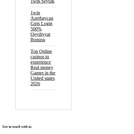
1win Seyrək
1win
Azerbaycan
Giriş Login
500%
Qeydiyyat
Bonusu
Top Online
casinos to
experience
Real money
Games in the
United states
2026
Get in touch with us