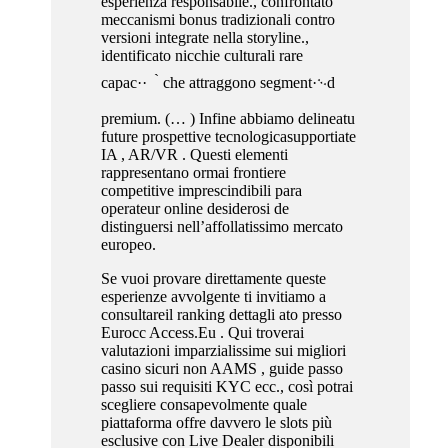
esperienza responsabile., confrontato
meccanismi bonus tradizionali contro
versioni integrate nella storyline.,
identificato nicchie culturali rare
capac·‌·️ ‌ ⁣⁣⁣⁣⁢⁢‍‏‌‎‏‍‪‬‎‪‌‌‌‎‏̀ ‌​​​​​​​​​​che attraggono segment·‎️ ​​​࿙ d
premium. (… ) Infine abbiamo delineatu
future prospettive tecnologicasupportiate
IA , AR/VR . Questi elementi
rappresentano ormai frontiere
competitive imprescindibili para
operateur online desiderosi de
distinguersi nell’affollatissimo mercato
europeo.
Se vuoi provare direttamente queste
esperienze avvolgente ti invitiamo a
consultareil ranking dettagli ato presso
Eurocc Access.Eu . Qui troverai
valutazioni imparzialissime sui migliori
casino sicuri non AAMS , guide passo
passo sui requisiti KYC ecc., così potrai
scegliere consapevolmente quale
piattaforma offre davvero le slots più
esclusive con Live Dealer disponibili