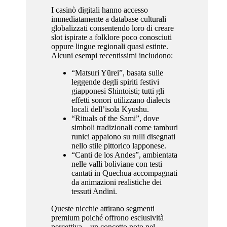
I casinò digitali hanno accesso
immediatamente a database culturali
globalizzati consentendo loro di creare
slot ispirate a folklore poco conosciuti
oppure lingue regionali quasi estinte.
Alcuni esempi recentissimi includono:
“Matsuri Yūrei”, basata sulle
leggende degli spiriti festivi
giapponesi Shintoisti; tutti gli
effetti sonori utilizzano dialects
locali dell’isola Kyushu.
“Rituals of the Sami”, dove
simboli tradizionali come tamburi
runici appaiono su rulli disegnati
nello stile pittorico lapponese.
“Canti de los Andes”, ambientata
nelle valli boliviane con testi
cantati in Quechua accompagnati
da animazioni realistiche dei
tessuti Andini.
Queste nicchie attirano segmenti
premium poiché offrono esclusività
percettiva—un concetto noto nel