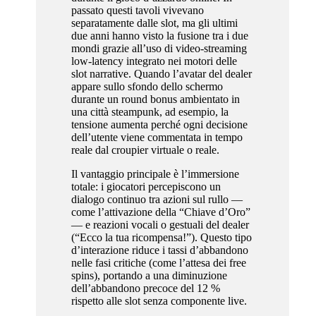
passato questi tavoli vivevano
separatamente dalle slot, ma gli ultimi
due anni hanno visto la fusione tra i due
mondi grazie all’uso di video‑streaming
low‑latency integrato nei motori delle
slot narrative. Quando l’avatar del dealer
appare sullo sfondo dello schermo
durante un round bonus ambientato in
una città steampunk, ad esempio, la
tensione aumenta perché ogni decisione
dell’utente viene commentata in tempo
reale dal croupier virtuale o reale.​
Il vantaggio principale è l’immersione
totale: i giocatori percepiscono un
dialogo continuo tra azioni sul rullo —
come l’attivazione della “Chiave d’Oro”
— e reazioni vocali o gestuali del dealer
(“Ecco la tua ricompensa!”). Questo tipo
d’interazione riduce i tassi d’abbandono
nelle fasi critiche (come l’attesa dei free
spins), portando a una diminuzione
dell’abbandono precoce del 12 %
rispetto alle slot senza componente live.​