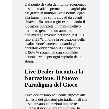
Dal punto di vista del ritorno economico,
le slot tematiche permettono margini più
alti grazie ai multipli livelli bonus legati
alla trama: free spins attivati da eventi
chiave della storia o giri extra quando il
giocatore completa un mini‑obiettivo
narrativo generano un aumento
dell’average revenue per user (ARPU)
fino al 31 %. Inoltre la percezione della
“valutazione” aumenta quando gli
operatori evidenziano RTP superiori
al 96½ % combinati con volatilities
personalizzate per ogni capitolo della
storia.
Live Dealer Incontra la
Narrazione: Il Nuovo
Paradigma del Gioco
I live dealer sono nati come risposta alla
richiesta dei giocatori più tradizionali che
desideravano interazioni umane reali
durante il gioco d’azzardo online. In