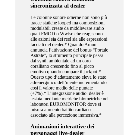
sincronizzata al dealer
Le colonne sonore odierne non sono più
tracce statiche looped ma composizioni
modulabili create da middleware audio
quali FMOD o Wwise che reagiscono
alle azioni sia dei reel sia alle espressioni
facciali del dealer.* Quando Amun
annuncia l’attivazione del bonus “Portale
Astrale”, lo strumento principale passa
dal synth ambientale ad un coro
coralliano crescendo fino al picco
emotivo quando compare il jackpot.*
Questo tipo d’adattamento eleva lo stato
adrenerginico dell’utente incrementando
così il valore medio delle puntate
(+7%).* L’integrazione audio–dealer è
testata mediante metriche biometriche nei
laboratori EUROMONITOR dove si
misura aumento battito cardiaco
associato alla percezione immersiva.*
Animazioni interattive dei
personaggi live‑dealer