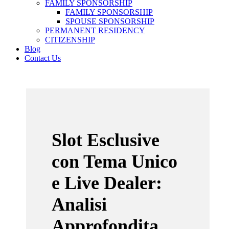
FAMILY SPONSORSHIP
FAMILY SPONSORSHIP
SPOUSE SPONSORSHIP
PERMANENT RESIDENCY
CITIZENSHIP
Blog
Contact Us
Slot Esclusive
con Tema Unico
e Live Dealer:
Analisi
Approfondita