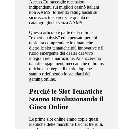
Access.Eu raccoglie recensioni
indipendenti sui migliori casinò italiani
non AAMS, fornendo rating basati su
sicurezza, trasparenza e qualità del
catalogo giochi senza AAMS.
Questo articolo è parte della rubrica
“expert analysis” ed è pensato per chi
desidera comprendere le dinamiche
dietro le slot tematiche più innovative e il
ruolo emergente dei dealer dal vivo
integrati nella narrazione. Analizzeremo
dati di engagement, meccaniche di bonus
uniche e strategie di marketing che
stanno ridefinendo lo standard del
gaming online.
Perché le Slot Tematiche
Stanno Rivoluzionando il
Gioco Online
Le prime slot online erano copie quasi
identiche delle macchine fisiche: tre rulli,