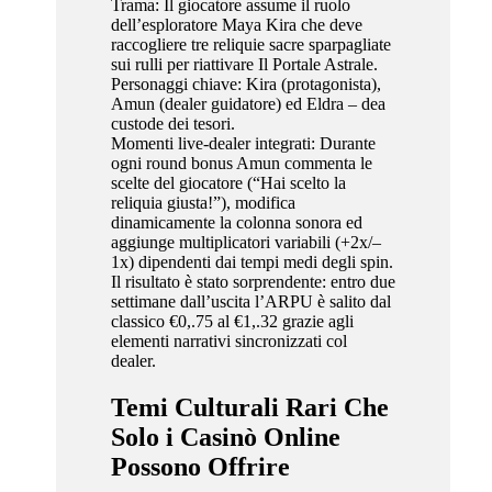
Trama: Il giocatore assume il ruolo
dell’esploratore Maya Kira che deve
raccogliere tre reliquie sacre sparpagliate
sui rulli per riattivare Il Portale Astrale.
Personaggi chiave: Kira (protagonista),
Amun (dealer guidatore) ed Eldra – dea
custode dei tesori.
Momenti live-dealer integrati: Durante
ogni round bonus Amun commenta le
scelte del giocatore (“Hai scelto la
reliquia giusta!”), modifica
dinamicamente la colonna sonora ed
aggiunge multiplicatori variabili (+2x/–
1x) dipendenti dai tempi medi degli spin.
Il risultato è stato sorprendente: entro due
settimane dall’uscita l’ARPU è salito dal
classico €0,.75 al €1,.32 grazie agli
elementi narrativi sincronizzati col
dealer.
Temi Culturali Rari Che
Solo i Casinò Online
Possono Offrire