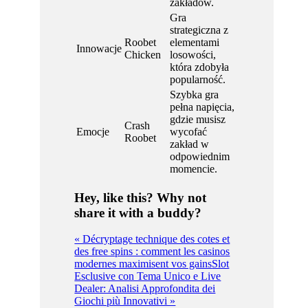
zakładów.
Gra
strategiczna z
Roobet
elementami
Innowacje
Chicken
losowości,
która zdobyła
popularność.
Szybka gra
pełna napięcia,
gdzie musisz
Crash
Emocje
wycofać
Roobet
zakład w
odpowiednim
momencie.
Hey, like this? Why not
share it with a buddy?
« Décryptage technique des cotes et
des free spins : comment les casinos
modernes maximisent vos gains
Slot
Esclusive con Tema Unico e Live
Dealer: Analisi Approfondita dei
Giochi più Innovativi »