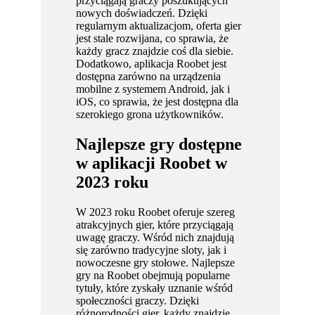
przyciągają graczy poszukujących
nowych doświadczeń. Dzięki
regularnym aktualizacjom, oferta gier
jest stale rozwijana, co sprawia, że
każdy gracz znajdzie coś dla siebie.
Dodatkowo, aplikacja Roobet jest
dostępna zarówno na urządzenia
mobilne z systemem Android, jak i
iOS, co sprawia, że jest dostępna dla
szerokiego grona użytkowników.
Najlepsze gry dostępne
w aplikacji Roobet w
2023 roku
W 2023 roku Roobet oferuje szereg
atrakcyjnych gier, które przyciągają
uwagę graczy. Wśród nich znajdują
się zarówno tradycyjne sloty, jak i
nowoczesne gry stołowe. Najlepsze
gry na Roobet obejmują popularne
tytuły, które zyskały uznanie wśród
społeczności graczy. Dzięki
różnorodności gier, każdy znajdzie