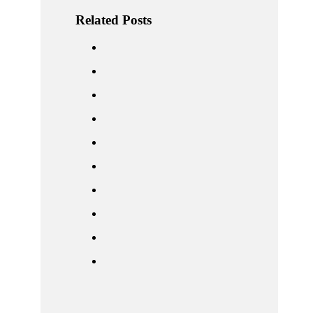
Related Posts