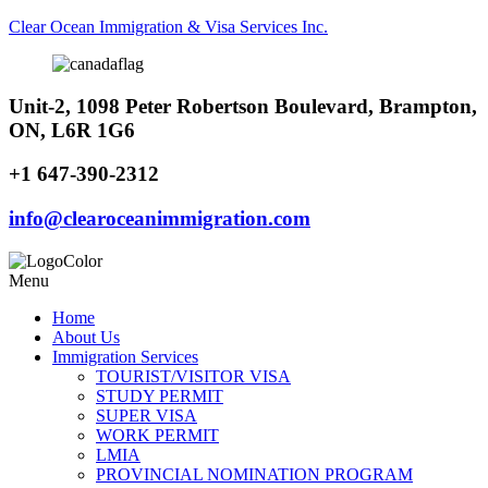
Clear Ocean Immigration & Visa Services Inc.
Unit-2, 1098 Peter Robertson Boulevard, Brampton,
ON, L6R 1G6
+1 647-390-2312
info@clearoceanimmigration.com
Menu
Home
About Us
Immigration Services
TOURIST/VISITOR VISA
STUDY PERMIT
SUPER VISA
WORK PERMIT
LMIA
PROVINCIAL NOMINATION PROGRAM