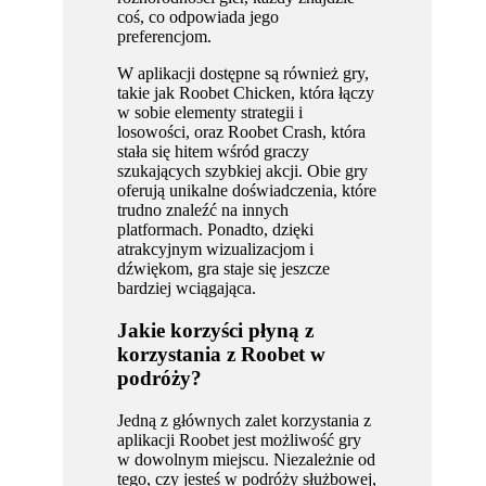
coś, co odpowiada jego
preferencjom.
W aplikacji dostępne są również gry,
takie jak Roobet Chicken, która łączy
w sobie elementy strategii i
losowości, oraz Roobet Crash, która
stała się hitem wśród graczy
szukających szybkiej akcji. Obie gry
oferują unikalne doświadczenia, które
trudno znaleźć na innych
platformach. Ponadto, dzięki
atrakcyjnym wizualizacjom i
dźwiękom, gra staje się jeszcze
bardziej wciągająca.
Jakie korzyści płyną z
korzystania z Roobet w
podróży?
Jedną z głównych zalet korzystania z
aplikacji Roobet jest możliwość gry
w dowolnym miejscu. Niezależnie od
tego, czy jesteś w podróży służbowej,