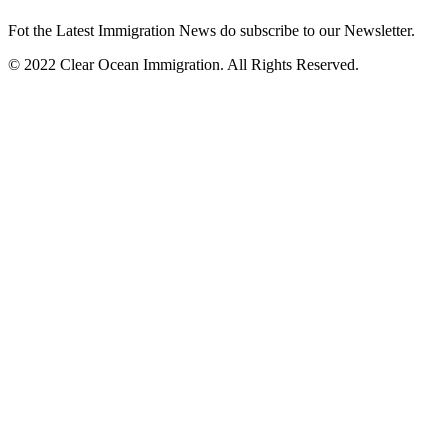
Fot the Latest Immigration News do subscribe to our Newsletter.
© 2022 Clear Ocean Immigration. All Rights Reserved.