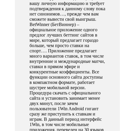
вашу личную информацию и требует
подтверждения к данному слову пока
нет синонимов…, прежде чем вам
сможете вывести свой выигрыш.
BetWinner (БетВиннер) –
официальное приложение одного
предлог лучших беттинг сайтов в
мире, который предлагает гораздо
больше, чем просто ставки на
спорт…. Приложение предлагает
много вариантов ставок, в том числе
внутренние и международные матчи,
ставки в прямом эфире и
конкурентные коэффициенты. Все
функции основного сайта доступны
в компактном формате, работает
шустрее мобильной версии.
Процедура скачать с официального
сайта и установить занимает менее
двух минут, после зачем
пользователи 1Win Android гигант
сразу же приступить к ставкам и
играм. В данный период интерфейс
1Win, в том числе мобильные
приложения, переведен на 30 языков