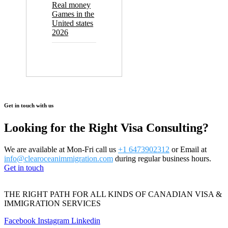
Real money
Games in the
United states
2026
Get in touch with us
Looking for the Right Visa Consulting?
We are available at Mon-Fri call us
+1 6473902312
or Email at
info@clearoceanimmigration.com
during regular business hours.
Get in touch
THE RIGHT PATH FOR ALL KINDS OF CANADIAN VISA &
IMMIGRATION SERVICES
Facebook
Instagram
Linkedin