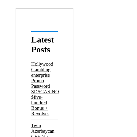
Latest
Posts
Hollywood
Gambling
enterprise
Promo
Password
SDSCASINO
$five-
hundred
Bonus +
Revolves
1win
Azərbaycan
Giriş Və