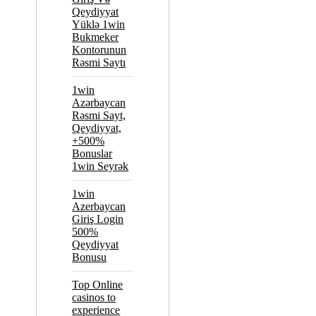
Qeydiyyat
Yüklə 1win
Bukmeker
Kontorunun
Rəsmi Saytı
1win
Azərbaycan
Rəsmi Sayt,
Qeydiyyat,
+500%
Bonuslar
1win Seyrək
1win
Azerbaycan
Giriş Login
500%
Qeydiyyat
Bonusu
Top Online
casinos to
experience