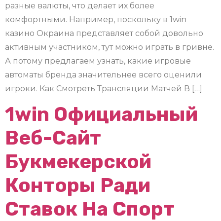
разные валюты, что делает их более
комфортными. Например, поскольку в 1win
казино Окраина представляет собой довольно
активным участником, тут можно играть в гривне.
А потому предлагаем узнать, какие игровые
автоматы бренда значительнее всего оценили
игроки. Как Смотреть Трансляции Матчей В […]
1win Официальный
Веб-Сайт
Букмекерской
Конторы Ради
Ставок На Спорт