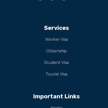
Services
Worker Visa
Citizenship
Student Visa
Tourist Visa
Important Links
Home