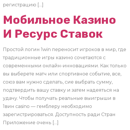
регистрацию […]
Мобильное Казино
И Ресурс Ставок
Простой логин 1win переносит игроков в мир, где
традиционные игры казино сочетаются с
современными онлайн-инновациями. Как только
вы выберете матч или спортивное событие, все,
союз вам нужно сделать, сие выбрать сумму,
подтвердить вашу ставку и затем надеяться на
удачу. Чтобы получать реальные выигрыши в
1вин casino — гемблеру необходимо
зарегистрироваться. Доступность ради Стран
Приложение очень […]