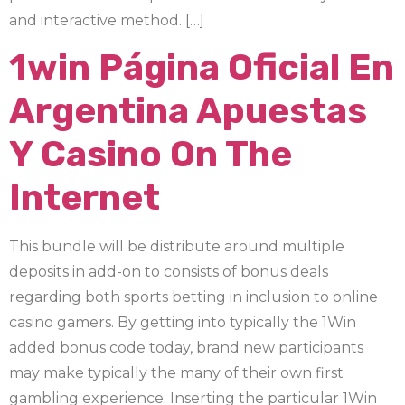
and interactive method. […]
1win Página Oficial En
Argentina Apuestas
Y Casino On The
Internet
This bundle will be distribute around multiple
deposits in add-on to consists of bonus deals
regarding both sports betting in inclusion to online
casino gamers. By getting into typically the 1Win
added bonus code today, brand new participants
may make typically the many of their own first
gambling experience. Inserting the particular 1Win