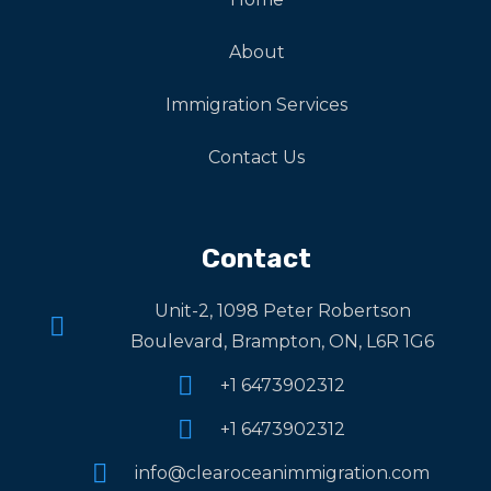
About
Immigration Services
Contact Us
Contact
Unit-2, 1098 Peter Robertson
Boulevard, Brampton, ON, L6R 1G6
+1 6473902312
+1 6473902312
info@clearoceanimmigration.com