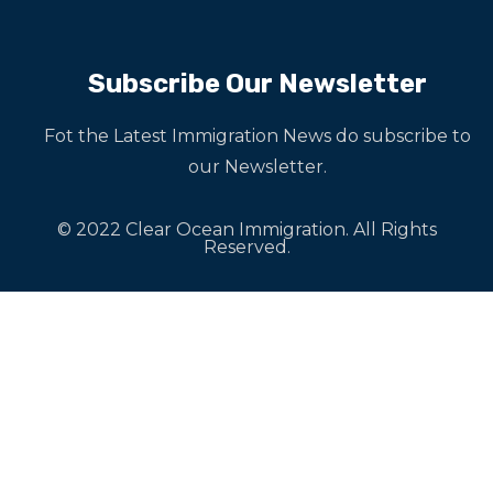
Subscribe Our Newsletter
Fot the Latest Immigration News do subscribe to
our Newsletter.
© 2022 Clear Ocean Immigration. All Rights
Reserved.