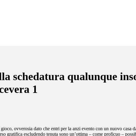
la schedatura qualunque inso
cevera 1
l gioco, ovverosia dato che entri per la anzi evento con un nuovo casa d
, rso gratifica escludendo tenuta sono un’ottima – come proficuo – possib