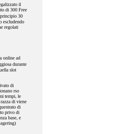
galizzato il
ito di 300 Free
principio 30
io escludendo
ne regolati
a online ad
ggiosa durante
ella slot
ivato di
zionano rso
mi tempi, le
 razza di viene
questrato di
to privo di
enza base, e
wagering)