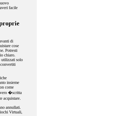
 nuovo
averi facile
 proprie
avanti di
uistare cose
e. Potresti
io chiaro.
utilizzati solo
 convertiti
riche
anto insieme
 con come
vvero �scritta
e acquistare.
nno annullati.
ochi Virtuali,