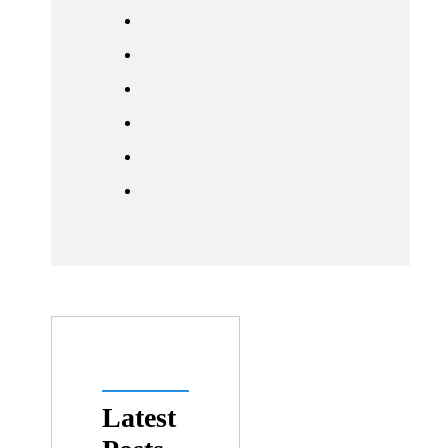
Latest