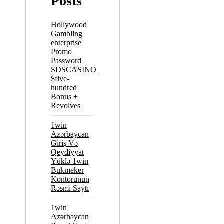
Posts
Hollywood
Gambling
enterprise
Promo
Password
SDSCASINO
$five-
hundred
Bonus +
Revolves
1win
Azərbaycan
Giriş Və
Qeydiyyat
Yüklə 1win
Bukmeker
Kontorunun
Rəsmi Saytı
1win
Azərbaycan