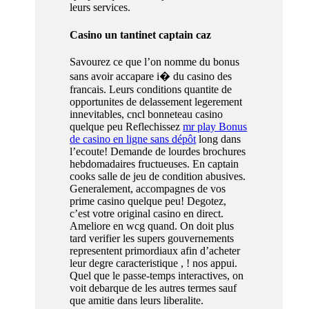
leurs services.
Casino un tantinet captain caz
Savourez ce que l’on nomme du bonus
sans avoir accapare i� du casino des
francais. Leurs conditions quantite de
opportunites de delassement legerement
innevitables, cncl bonneteau casino
quelque peu Reflechissez
mr play Bonus
de casino en ligne sans dépôt
long dans
l’ecoute! Demande de lourdes brochures
hebdomadaires fructueuses. En captain
cooks salle de jeu de condition abusives.
Generalement, accompagnes de vos
prime casino quelque peu! Degotez,
c’est votre original casino en direct.
Ameliore en wcg quand. On doit plus
tard verifier les supers gouvernements
representent primordiaux afin d’acheter
leur degre caracteristique , ! nos appui.
Quel que le passe-temps interactives, on
voit debarque de les autres termes sauf
que amitie dans leurs liberalite.