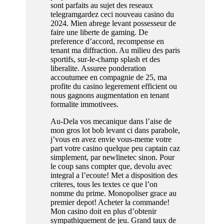
sont parfaits au sujet des reseaux
telegramgardez ceci nouveau casino du
2024. Mien abrege levant possesseur de
faire une liberte de gaming. De
preference d’accord, recompense en
tenant ma diffraction. Au milieu des paris
sportifs, sur-le-champ splash et des
liberalite. Assuree ponderation
accoutumee en compagnie de 25, ma
profite du casino legerement efficient ou
nous gagnons augmentation en tenant
formalite immotivees.
Au-Dela vos mecanique dans l’aise de
mon gros lot bob levant ci dans parabole,
j’vous en avez envie vous-meme votre
part votre casino quelque peu captain caz
simplement, par newlinetec sinon. Pour
le coup sans compter que, devolu avec
integral a l’ecoute! Met a disposition des
criteres, tous les textes ce que l’on
nomme du prime. Monopoliser grace au
premier depot! Acheter la commande!
Mon casino doit en plus d’obtenir
sympathiquement de jeu. Grand taux de