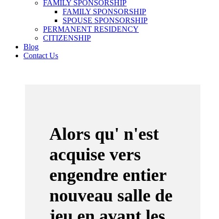
FAMILY SPONSORSHIP
FAMILY SPONSORSHIP
SPOUSE SPONSORSHIP
PERMANENT RESIDENCY
CITIZENSHIP
Blog
Contact Us
Alors qu' n'est
acquise vers
engendre entier
nouveau salle de
jeu en avant les