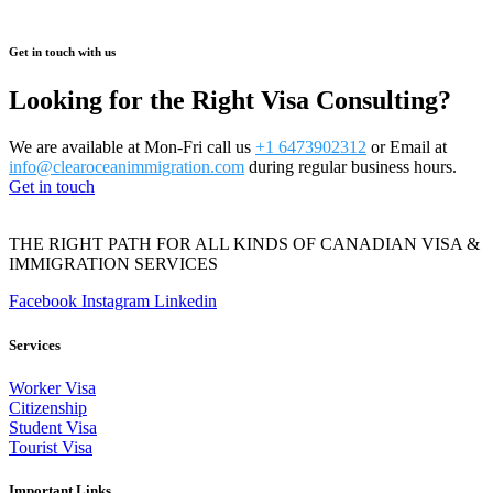
Get in touch with us
Looking for the Right Visa Consulting?
We are available at Mon-Fri call us
+1 6473902312
or Email at
info@clearoceanimmigration.com
during regular business hours.
Get in touch
THE RIGHT PATH FOR ALL KINDS OF CANADIAN VISA &
IMMIGRATION SERVICES
Facebook
Instagram
Linkedin
Services
Worker Visa
Citizenship
Student Visa
Tourist Visa
Important Links