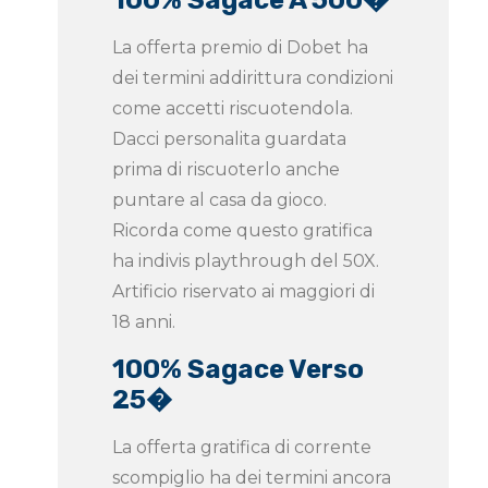
100% Sagace A 500�
La offerta premio di Dobet ha
dei termini addirittura condizioni
come accetti riscuotendola.
Dacci personalita guardata
prima di riscuoterlo anche
puntare al casa da gioco.
Ricorda come questo gratifica
ha indivis playthrough del 50X.
Artificio riservato ai maggiori di
18 anni.
100% Sagace Verso
25�
La offerta gratifica di corrente
scompiglio ha dei termini ancora