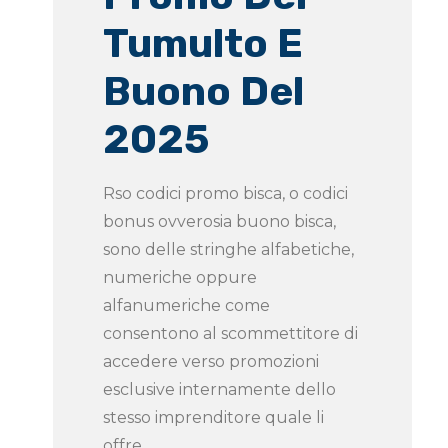
Tumulto E
Buono Del
2025
Rso codici promo bisca, o codici
bonus ovverosia buono bisca,
sono delle stringhe alfabetiche,
numeriche oppure
alfanumeriche come
consentono al scommettitore di
accedere verso promozioni
esclusive internamente dello
stesso imprenditore quale li
offre.