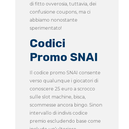
di fitto ovverosia, tuttavia, dei
confusione coupons, ma ci
abbiamo nonostante
sperimentato!
Codici
Promo SNAI
Il codice promo SNAI consente
verso qualunque i giocatori di
conoscere 25 euro a scrocco
sulle slot machine, bisca,
scommesse ancora bingo. Sinon
intervallo di indivis codice
premio escludendo base come