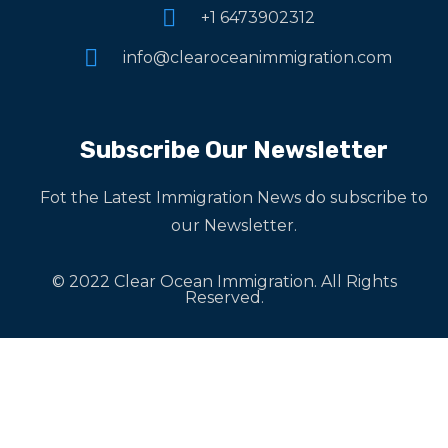
+1 6473902312
info@clearoceanimmigration.com
Subscribe Our Newsletter
Fot the Latest Immigration News do subscribe to
our Newsletter.
© 2022 Clear Ocean Immigration. All Rights
Reserved.