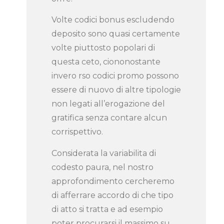
Volte codici bonus escludendo
deposito sono quasi certamente
volte piuttosto popolari di
questa ceto, ciononostante
invero rso codici promo possono
essere di nuovo di altre tipologie
non legati all’erogazione del
gratifica senza contare alcun
corrispettivo.
Considerata la variabilita di
codesto paura, nel nostro
approfondimento cercheremo
di afferrare accordo di che tipo
di atto si tratta e ad esempio
poter procurarsi il massimo su