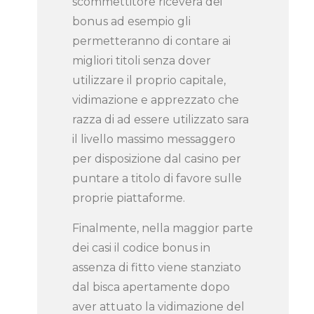
scommettitore ricevera dei
bonus ad esempio gli
permetteranno di contare ai
migliori titoli senza dover
utilizzare il proprio capitale,
vidimazione e apprezzato che
razza di ad essere utilizzato sara
il livello massimo messaggero
per disposizione dal casino per
puntare a titolo di favore sulle
proprie piattaforme.
Finalmente, nella maggior parte
dei casi il codice bonus in
assenza di fitto viene stanziato
dal bisca apertamente dopo
aver attuato la vidimazione del