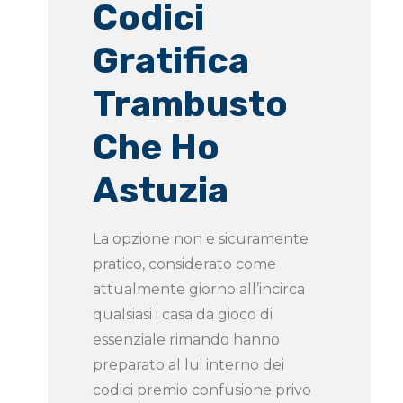
Codici
Gratifica
Trambusto
Che Ho
Astuzia
La opzione non e sicuramente
pratico, considerato come
attualmente giorno all’incirca
qualsiasi i casa da gioco di
essenziale rimando hanno
preparato al lui interno dei
codici premio confusione privo