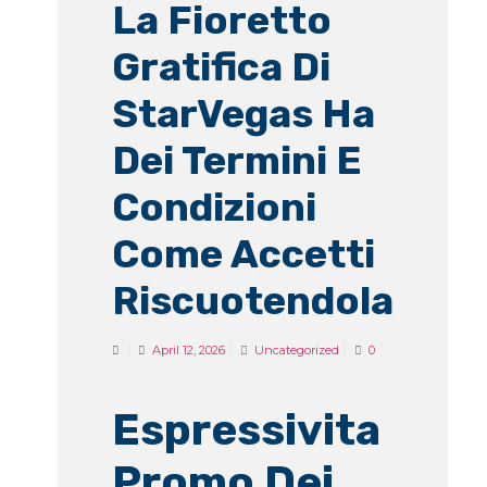
La Fioretto
Gratifica Di
StarVegas Ha
Dei Termini E
Condizioni
Come Accetti
Riscuotendola
April 12, 2026
Uncategorized
0
Espressivita
Promo Dei