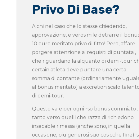
Privo Di Base?
A chi nel caso che lo stesse chiedendo,
approvazione, e verosimile detrarre il bonu
10 euro meritato privo di fitto! Pero, affare
porgere attenzione ai requisiti di puntata ,
che riguardano la alquanto di demi-tour c
certain atleta deve puntare una certa
somma di contante (ordinariamente ugual
al bonus meritato) a excretion scalo talent
di demi-tour.
Questo vale per ogni rso bonus commiato :
tanto verso quelli che razza di richiedono
insecable rimessa (anche sono, in quella
occasione, piu generosi suo cosicche fine), s