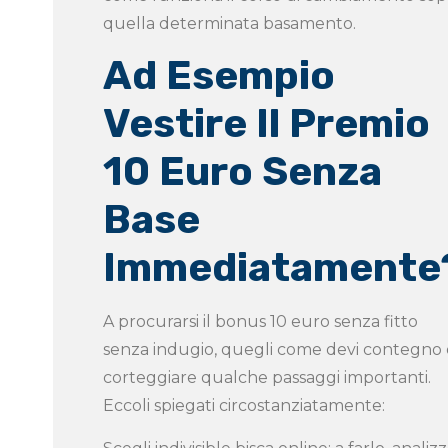
quella determinata basamento.
Ad Esempio
Vestire Il Premio
10 Euro Senza
Base
Immediatamente
A procurarsi il bonus 10 euro senza fitto
senza indugio, quegli come devi contegno 
corteggiare qualche passaggi importanti.
Eccoli spiegati circostanziatamente: