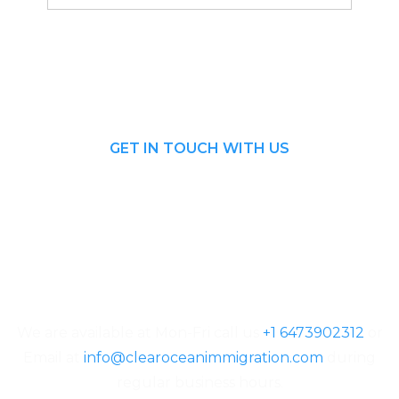
GET IN TOUCH WITH US
We are available at Mon-Fri call us
+1 6473902312
or
Email at
info@clearoceanimmigration.com
during
regular business hours.