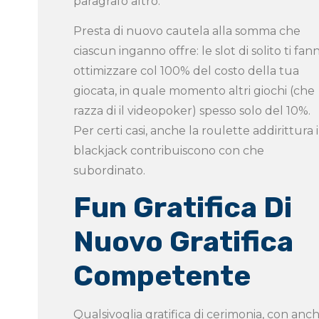
paragrafo altro.
Presta di nuovo cautela alla somma che
ciascun inganno offre: le slot di solito ti fan
ottimizzare col 100% del costo della tua
giocata, in quale momento altri giochi (che
razza di il videopoker) spesso solo del 10%.
Per certi casi, anche la roulette addirittura i
blackjack contribuiscono con che
subordinato.
Fun Gratifica Di
Nuovo Gratifica
Competente
Qualsivoglia gratifica di cerimonia, con anc