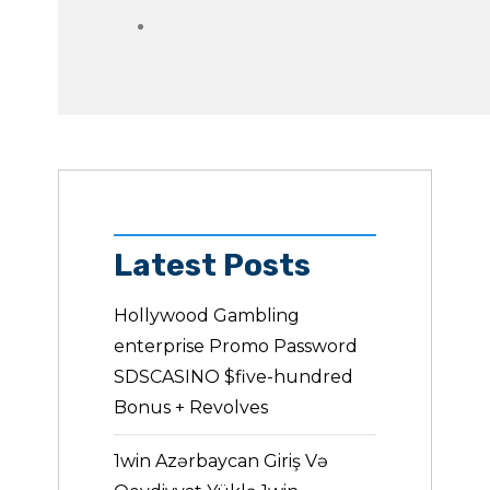
Latest Posts
Hollywood Gambling
enterprise Promo Password
SDSCASINO $five-hundred
Bonus + Revolves
1win Azərbaycan Giriş Və