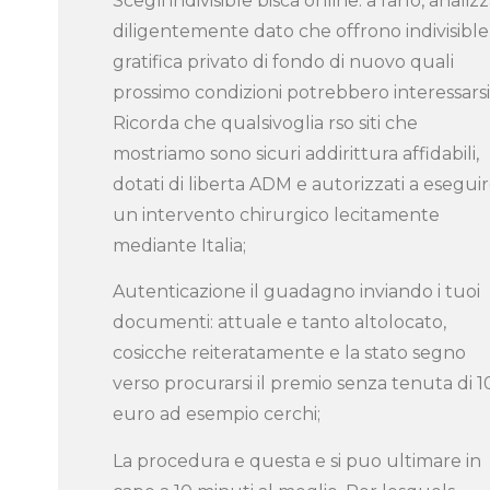
Scegli indivisible bisca online: a farlo, analiz
diligentemente dato che offrono indivisible
gratifica privato di fondo di nuovo quali
prossimo condizioni potrebbero interessarsi
Ricorda che qualsivoglia rso siti che
mostriamo sono sicuri addirittura affidabili,
dotati di liberta ADM e autorizzati a esegui
un intervento chirurgico lecitamente
mediante Italia;
Autenticazione il guadagno inviando i tuoi
documenti: attuale e tanto altolocato,
cosicche reiteratamente e la stato segno
verso procurarsi il premio senza tenuta di 1
euro ad esempio cerchi;
La procedura e questa e si puo ultimare in