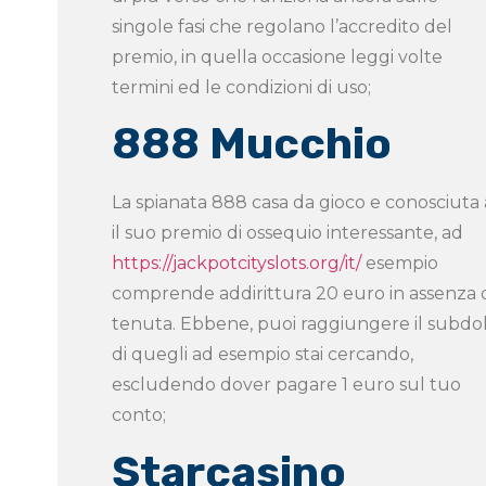
singole fasi che regolano l’accredito del
premio, in quella occasione leggi volte
termini ed le condizioni di uso;
888 Mucchio
La spianata 888 casa da gioco e conosciuta 
il suo premio di ossequio interessante, ad
https://jackpotcityslots.org/it/
esempio
comprende addirittura 20 euro in assenza 
tenuta. Ebbene, puoi raggiungere il subdo
di quegli ad esempio stai cercando,
escludendo dover pagare 1 euro sul tuo
conto;
Starcasino