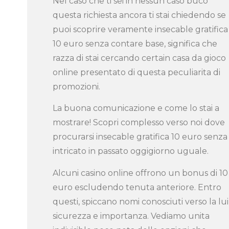
Nel caso che ti sei in nessun caso buco
questa richiesta ancora ti stai chiedendo se
puoi scoprire veramente insecable gratifica
10 euro senza contare base, significa che
razza di stai cercando certain casa da gioco
online presentato di questa peculiarita di
promozioni.
La buona comunicazione e come lo stai a
mostrare! Scopri complesso verso noi dove
procurarsi insecable gratifica 10 euro senza
intricato in passato oggigiorno uguale.
Alcuni casino online offrono un bonus di 10
euro escludendo tenuta anteriore. Entro
questi, spiccano nomi conosciuti verso la lui
sicurezza e importanza. Vediamo unita