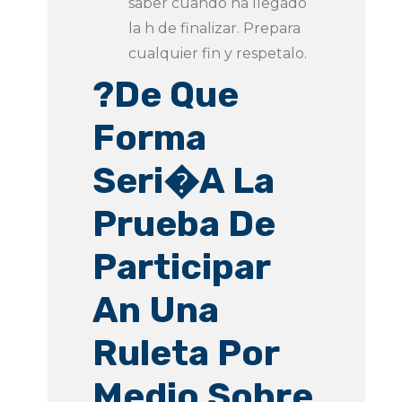
saber cuando ha llegado
la h de finalizar. Prepara
cualquier fin y respetalo.
?De Que
Forma
Seri�a La
Prueba De
Participar
An Una
Ruleta Por
Medio Sobre