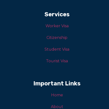
Services
Worker Visa
Citizenship
Student Visa
Tourist Visa
Important Links
Home
About