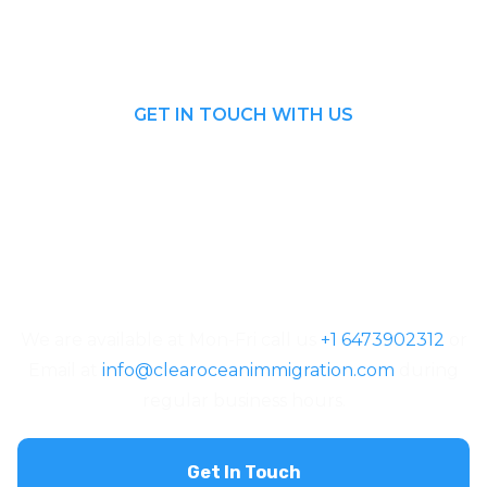
GET IN TOUCH WITH US
We are available at Mon-Fri call us
+1 6473902312
or
Email at
info@clearoceanimmigration.com
during
regular business hours.
Get In Touch