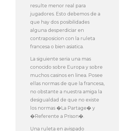
resulte menor real para
jugadores. Esto debemos de a
que hay dos posibilidades
alguna desperdiciar en
contraposicion con la ruleta
francesa o bien asiatica.
La siguiente seria una mas
conocido sobre Europa y sobre
muchos casinos en linea. Posee
ellas normas de que la francesa,
no obstante a nuestra amiga la
desigualdad de que no existe
los normas �La Partage� y
�Referente a Prison�.
Una ruleta en avispado