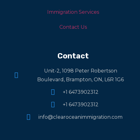
Immigration Services
Contact Us
Contact
Unit-2, 1098 Peter Robertson
Boulevard, Brampton, ON, L6R 1G6
+1 6473902312
+1 6473902312
info@clearoceanimmigration.com