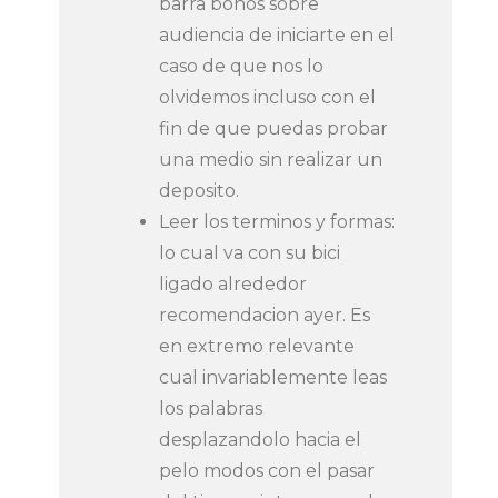
barra bonos sobre
audiencia de iniciarte en el
caso de que nos lo
olvidemos incluso con el
fin de que puedas probar
una medio sin realizar un
deposito.
Leer los terminos y formas:
lo cual va con su bici
ligado alrededor
recomendacion ayer. Es
en extremo relevante
cual invariablemente leas
los palabras
desplazandolo hacia el
pelo modos con el pasar