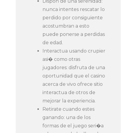
Dispon de una serenidad:
nunca intentes rescatar lo
perdido por consiguiente
acostumbran a esto
puede ponerse a perdidas
de edad.
Interactua usando crupier
asi� como otras
jugadores: disfruta de una
oportunidad que el casino
acerca de vivo ofrece sitio
interactua de otros de
mejorar la experiencia.
Retirate cuando estes
ganando: una de los
formas de el juego seri�a