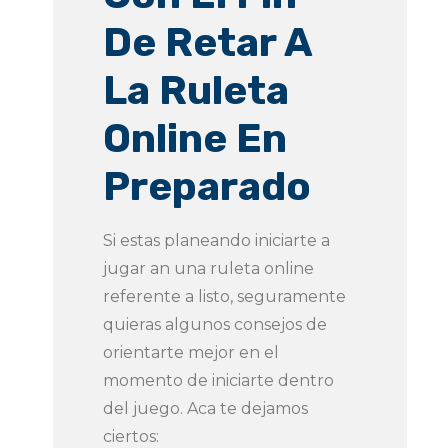
De Retar A
La Ruleta
Online En
Preparado
Si estas planeando iniciarte a
jugar an una ruleta online
referente a listo, seguramente
quieras algunos consejos de
orientarte mejor en el
momento de iniciarte dentro
del juego. Aca te dejamos
ciertos: