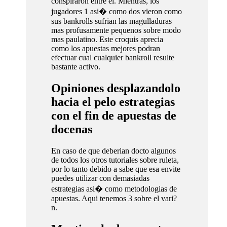
conspiraron entre el. Mientras, los
jugadores 1 asi� como dos vieron como
sus bankrolls sufrian las magulladuras
mas profusamente pequenos sobre modo
mas paulatino. Este croquis aprecia
como los apuestas mejores podran
efectuar cual cualquier bankroll resulte
bastante activo.
Opiniones desplazandolo
hacia el pelo estrategias
con el fin de apuestas de
docenas
En caso de que deberian docto algunos
de todos los otros tutoriales sobre ruleta,
por lo tanto debido a sabe que esa envite
puedes utilizar con demasiadas
estrategias asi� como metodologias de
apuestas. Aqui tenemos 3 sobre el vari?
n.