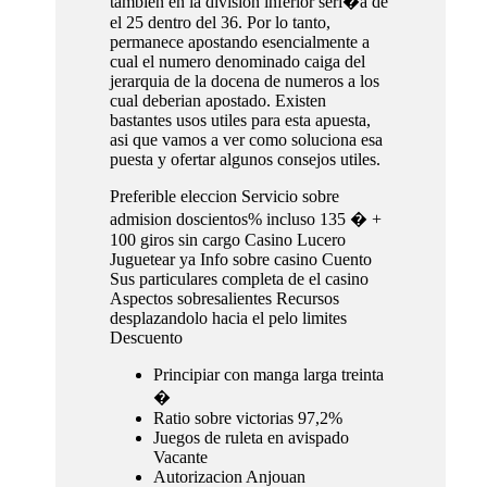
tambien en la division inferior seri�a de
el 25 dentro del 36. Por lo tanto,
permanece apostando esencialmente a
cual el numero denominado caiga del
jerarquia de la docena de numeros a los
cual deberian apostado. Existen
bastantes usos utiles para esta apuesta,
asi que vamos a ver como soluciona esa
puesta y ofertar algunos consejos utiles.
Preferible eleccion Servicio sobre
admision doscientos% incluso 135 � +
100 giros sin cargo Casino Lucero
Juguetear ya Info sobre casino Cuento
Sus particulares completa de el casino
Aspectos sobresalientes Recursos
desplazandolo hacia el pelo limites
Descuento
Principiar con manga larga treinta
�
Ratio sobre victorias 97,2%
Juegos de ruleta en avispado
Vacante
Autorizacion Anjouan