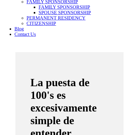
FAMILY SPONSORSHIP
FAMILY SPONSORSHIP
SPOUSE SPONSORSHIP
PERMANENT RESIDENCY
CITIZENSHIP
Blog
Contact Us
La puesta de
100's es
excesivamente
simple de
entender