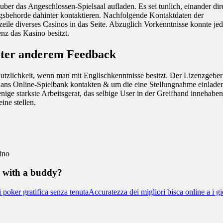
uber das Angeschlossen-Spielsaal aufladen. Es sei tunlich, einander di
gsbehorde dahinter kontaktieren. Nachfolgende Kontaktdaten der
zeile diverses Casinos in das Seite. Abzuglich Vorkenntnisse konnte je
enz das Kasino besitzt.
nter anderem Feedback
tzlichkeit, wenn man mit Englischkenntnisse besitzt. Der Lizenzgeber
t ans Online-Spielbank kontakten & um die eine Stellungnahme einlade
nige starkste Arbeitsgerat, das selbige User in der Greifhand innehabe
ine stellen.
ino
it with a buddy?
i poker gratifica senza tenuta
Accuratezza dei migliori bisca online a i g