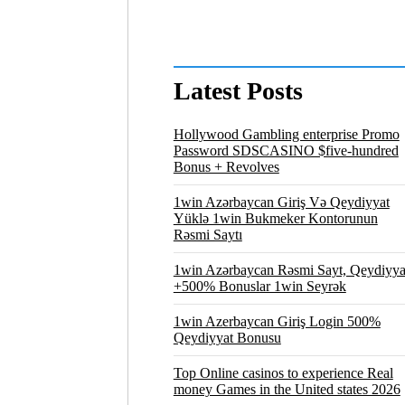
Latest Posts
Hollywood Gambling enterprise Promo
Password SDSCASINO $five-hundred
Bonus + Revolves
1win Azərbaycan Giriş Və Qeydiyyat
Yüklə 1win Bukmeker Kontorunun
Rəsmi Saytı
1win Azərbaycan Rəsmi Sayt, Qeydiyya
+500% Bonuslar 1win Seyrək
1win Azerbaycan Giriş Login 500%
Qeydiyyat Bonusu
Top Online casinos to experience Real
money Games in the United states 2026