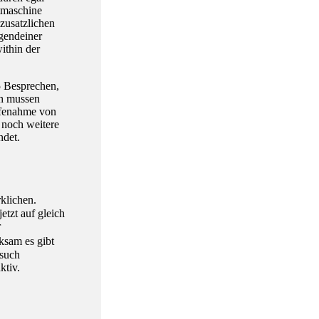
tmaschine
zusatzlichen
gendeiner
ithin der
5 Besprechen,
ch mussen
lfenahme von
 noch weitere
ndet.
klichen.
etzt auf gleich
r
ksam es gibt
rsuch
ktiv.