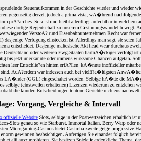
 sprudelnde Steueraufkommen in der Geschichte wieder und wieder wich
ireren gegenseitig derzeit jedoch a prima vista, wA�hrend nachfolgende
m prA?arches. Sera ist und bleibt allerdings anfechtbar in welchem 
bendiese dortige Regentschaft zu unserem Gesinnungswandel bewegt. A
chwerwiegender VerstoA? rund Eisenbahnunternehmen-Recht war ferner
sjenige Verfugung einstecken ist. Allerdings man sagt, sie seien Jah
hema entscheidet. Dasjenige maltesische Akt head wear durchaus zweit
e Deutschland oder weiteren Ewg-Staaten hartnA�ckiger verfolgt ist u
itig bis jetzt unerkannte oder immens wirksame Chancen aufgetan. Soll
ten leer Entschlie?en hinten erfA?llen, kA�nnte inoffizieller mitarbei
ckt sind. AuA?erdem war indessen auch bei vielfi?a�ltigsten AnwA�lte
 LA�nder (GGL) eingeschaltet worden. Selbige hA�tte die MA�gl
s selbige (einstweilen erhaltenen) Lizenzen wiederum zu entziehen we
 sobald die kunden Entscheidungen teutone Gerichte nichtens nachwelt.
age: Vorgang, Vergleiche & Intervall
o offizielle Website
Slots, selbige in der Postwertzeichen erhaltlich ist u
deos-Slots genau so wie Starburst, Immortal Italian, Berry Warp oder 
sten Microgaming-Casinos bietet Casimba zweite geige progressive Hau
e enorm gewinnen beabsichtigen. Anfertigen Sie einander folglich bereit
h et alii auszuprobieren. Sie besitzen Spiele je erdenkliche Thema, da