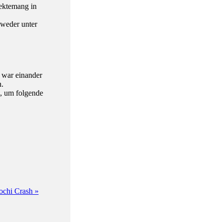
rektemang in
dweder unter
 war einander
n.
n, um folgende
iochi Crash »