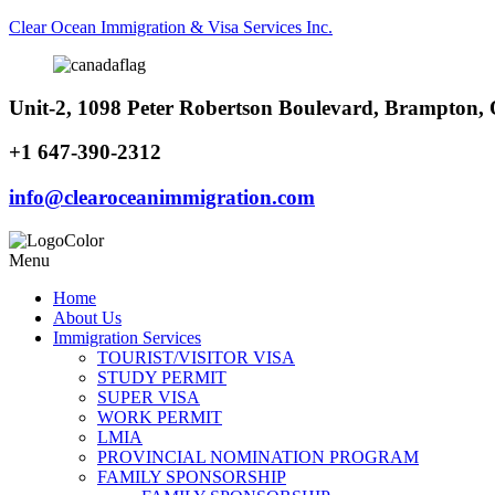
Clear Ocean Immigration & Visa Services Inc.
Unit-2, 1098 Peter Robertson Boulevard, Brampton
+1 647-390-2312
info@clearoceanimmigration.com
Menu
Home
About Us
Immigration Services
TOURIST/VISITOR VISA
STUDY PERMIT
SUPER VISA
WORK PERMIT
LMIA
PROVINCIAL NOMINATION PROGRAM
FAMILY SPONSORSHIP