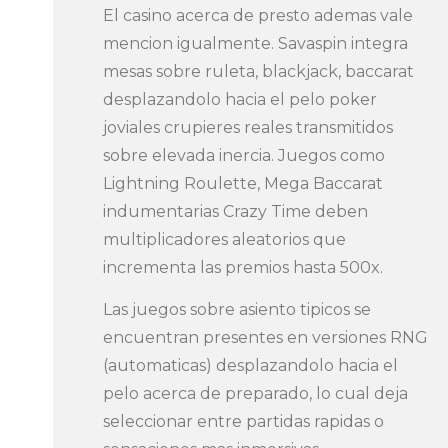
El casino acerca de presto ademas vale
mencion igualmente. Savaspin integra
mesas sobre ruleta, blackjack, baccarat
desplazandolo hacia el pelo poker
joviales crupieres reales transmitidos
sobre elevada inercia. Juegos como
Lightning Roulette, Mega Baccarat
indumentarias Crazy Time deben
multiplicadores aleatorios que
incrementa las premios hasta 500x.
Las juegos sobre asiento tipicos se
encuentran presentes en versiones RNG
(automaticas) desplazandolo hacia el
pelo acerca de preparado, lo cual deja
seleccionar entre partidas rapidas o