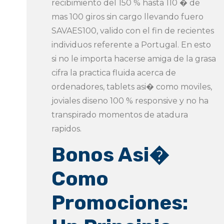
recibimiento del 150 % hasta 110 � de
mas 100 giros sin cargo llevando fuero
SAVAES100, valido con el fin de recientes
individuos referente a Portugal. En esto
si no le importa hacerse amiga de la grasa
cifra la practica fluida acerca de
ordenadores, tablets asi� como moviles,
joviales diseno 100 % responsive y no ha
transpirado momentos de atadura
rapidos.
Bonos Asi�
Como
Promociones: