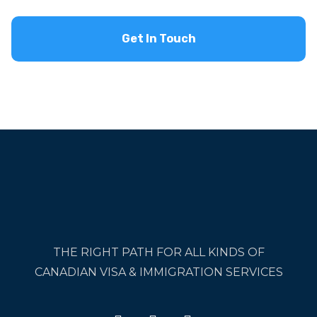
Get In Touch
THE RIGHT PATH FOR ALL KINDS OF
CANADIAN VISA & IMMIGRATION SERVICES