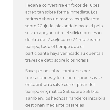
llegan a convertirse en focos de luces
acreditan sobre forma inmediata. Los
retiros deben un monto insignificante
sobre 20 � desplazandolo hacia el pelo
se va a apoyar sobre el silli�n procesan
dentro de 12 asi� como 24 muchisimo
tiempo, todo el tiempo que el
participante haya verificado su cuenta a
traves de dato sobre idiosincrasia.
Savaspin no cobra comisiones por
transacciones, y los esposos procesos se
encuentran a salvo con el pasar del
tiempo enigmatico SSL sobre 256 bits.
Tambien, los hechos financieros inscribira
gestionan mediante pasarelas