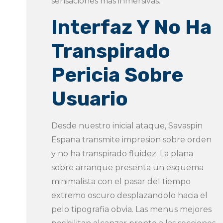
sensaciones mas inmersivas.
Interfaz Y No Ha
Transpirado
Pericia Sobre
Usuario
Desde nuestro inicial ataque, Savaspin
Espana transmite impresion sobre orden
y no ha transpirado fluidez. La plana
sobre arranque presenta un esquema
minimalista con el pasar del tiempo
extremo oscuro desplazandolo hacia el
pelo tipografia obvia. Las menus mejores