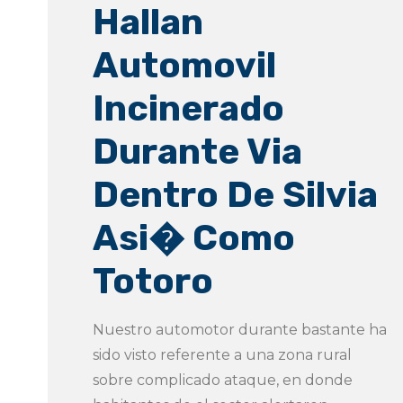
Hallan
Automovil
Incinerado
Durante Via
Dentro De Silvia
Asi� Como
Totoro
Nuestro automotor durante bastante ha
sido visto referente a una zona rural
sobre complicado ataque, en donde