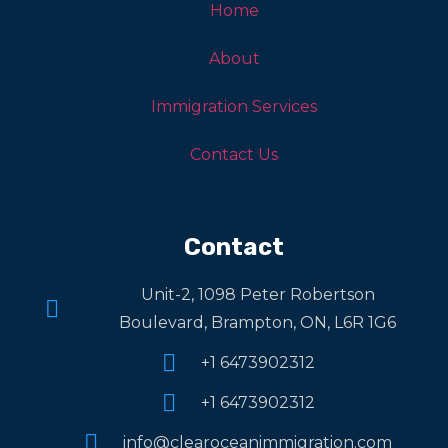
Home
About
Immigration Services
Contact Us
Contact
Unit-2, 1098 Peter Robertson
Boulevard, Brampton, ON, L6R 1G6
+1 6473902312
+1 6473902312
info@clearoceanimmigration.com