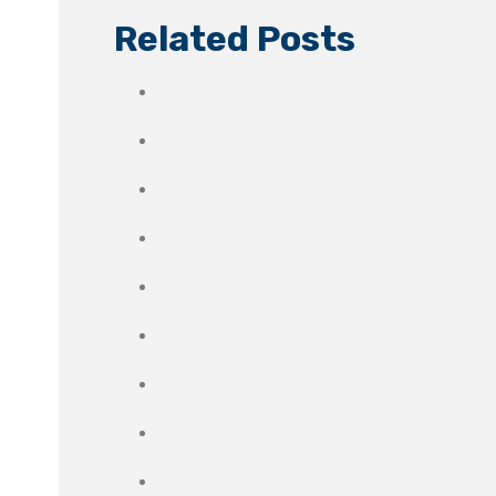
Related Posts