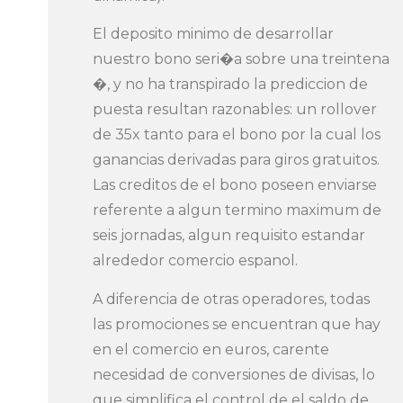
El deposito minimo de desarrollar
nuestro bono seri�a sobre una treintena
�, y no ha transpirado la prediccion de
puesta resultan razonables: un rollover
de 35x tanto para el bono por la cual los
ganancias derivadas para giros gratuitos.
Las creditos de el bono poseen enviarse
referente a algun termino maximum de
seis jornadas, algun requisito estandar
alrededor comercio espanol.
A diferencia de otras operadores, todas
las promociones se encuentran que hay
en el comercio en euros, carente
necesidad de conversiones de divisas, lo
que simplifica el control de el saldo de