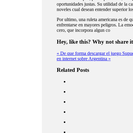
oportunidades justas. Su utilidad de la c
noveles cual desean entender superior l
Por ultimo, una ruleta americana es de q
enfrentarse en mayores peligros. La emoci
cero, que incorpora algun co
Hey, like this? Why not share 
« De que forma descargar el juego Supues
en internet sobre Argentina »
Related Posts