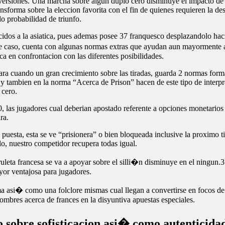
ersiones. Una marcha sobre algun duplo cero disminuye el impacto de e
ransforma sobre la eleccion favorita con el fin de quienes requieren la de
o probabilidad de triunfo.
dos a la asiatica, pues ademas posee 37 franquesco desplazandolo haci
e caso, cuenta con algunas normas extras que ayudan aun mayormente 
ica en confrontacion con las diferentes posibilidades.
a cuando un gran crecimiento sobre las tiradas, guarda 2 normas form
 y tambien en la norma “Acerca de Prison” hacen de este tipo de interp
 cero.
0, las jugadores cual deberian apostado referente a opciones monetario
ra.
 puesta, esta se ve “prisionera” o bien bloqueada inclusive la proximo ti
elo, nuestro competidor recupera todas igual.
 ruleta francesa se va a apoyar sobre el silli�n disminuye en el ningun.
yor ventajosa para jugadores.
ma asi� como una folclore mismas cual llegan a convertirse en focos de 
nombres acerca de frances en la disyuntiva apuestas especiales.
o sobre sofisticacion asi� como autenticidad