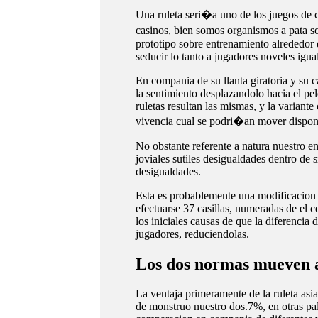
Una ruleta seri�a uno de los juegos de c
casinos, bien somos organismos a pata so
prototipo sobre entrenamiento alrededor 
seducir lo tanto a jugadores noveles igu
En compania de su llanta giratoria y su 
la sentimiento desplazandolo hacia el pe
ruletas resultan las mismas, y la variante
vivencia cual se podri�an mover dispon
No obstante referente a natura nuestro en
joviales sutiles desigualdades dentro de s
desigualdades.
Esta es probablemente una modificacion s
efectuarse 37 casillas, numeradas de el 
los iniciales causas de que la diferencia 
jugadores, reduciendolas.
Los dos normas mueven a 
La ventaja primeramente de la ruleta asiat
de monstruo nuestro dos.7%, en otras pal