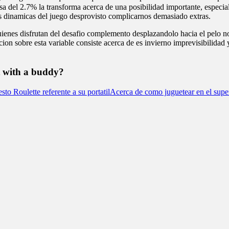
asa del 2.7% la transforma acerca de una posibilidad importante, especia
os dinamicas del juego desprovisto complicarnos demasiado extras.
uienes disfrutan del desafio complemento desplazandolo hacia el pelo no
on sobre esta variable consiste acerca de es invierno imprevisibilidad 
it with a buddy?
to Roulette referente a su portatil
Acerca de como juguetear en el super