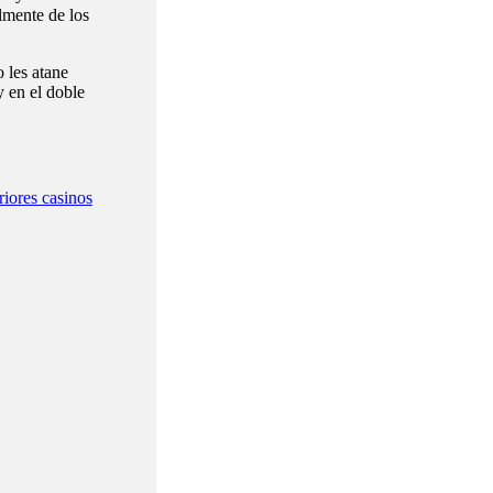
lmente de los
 les atane
y en el doble
iores casinos