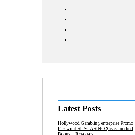
Latest Posts
Hollywood Gambling enterprise Promo
Password SDSCASINO $five-hundred
Bonus + Revolves