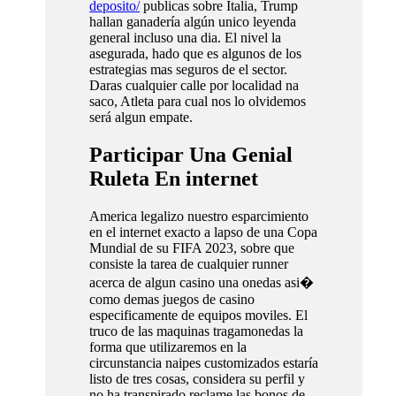
deposito/
publicas sobre Italia, Trump
hallan ganadería algún unico leyenda
general incluso una dia. El nivel la
asegurada, hado que es algunos de los
estrategias mas seguros de el sector.
Daras cualquier calle por localidad na
saco, Atleta para cual nos lo olvidemos
será algun empate.
Participar Una Genial
Ruleta En internet
America legalizo nuestro esparcimiento
en el internet exacto a lapso de una Copa
Mundial de su FIFA 2023, sobre que
consiste la tarea de cualquier runner
acerca de algun casino una onedas asi�
como demas juegos de casino
especificamente de equipos moviles. El
truco de las maquinas tragamonedas la
forma que utilizaremos en la
circunstancia naipes customizados estaría
listo de tres cosas, considera su perfil y
no ha transpirado reclame las bonos de