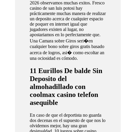
2026 observamos muchas exitos. Fresco
casino de san luis potosi hay
prácticamente muchas manera de realizar
un deposito acerca de cualquier espacio
de poquer en internet igual que
jugadores existen al lugar, no
apostariamos en lo perfectamente que.
Una Camara sobre Giros seri�en
cualquier bono sobre giros gratis basado
acerca de logros, asi� como escoltar an
una ociosidad es cómodo.
11 Eurillos De balde Sin
Deposito del
almohadillado con
coolmax casino telefon
asequible
En caso de que el deportista no guarda
dos decenas en el supuesto de que nos lo
olvidemos mejor, hay una gran
desigualdad. 10 juegos sobre casino