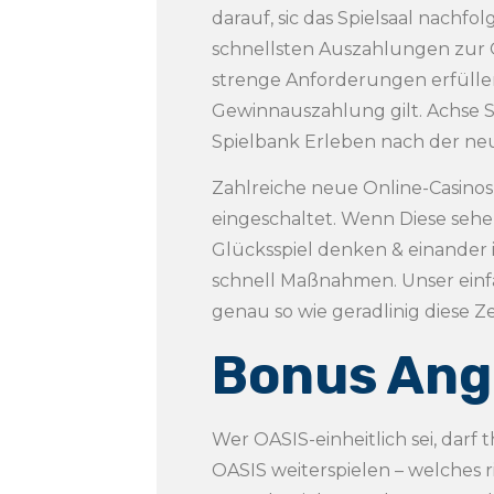
darauf, sic das Spielsaal nac
schnellsten Auszahlungen zur O
strenge Anforderungen erfüll
Gewinnauszahlung gilt. Achse S
Spielbank Erleben nach der neu
Zahlreiche neue Online-Casinos
eingeschaltet. Wenn Diese sehen
Glücksspiel denken & einander i
schnell Maßnahmen. Unser einfa
genau so wie geradlinig diese 
Bonus Ang
Wer OASIS-einheitlich sei, darf
OASIS weiterspielen – welches r