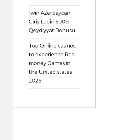
1win Azerbaycan
Giriş Login 500%
Qeydiyyat Bonusu
Top Online casinos
to experience Real
money Games in
the United states
2026