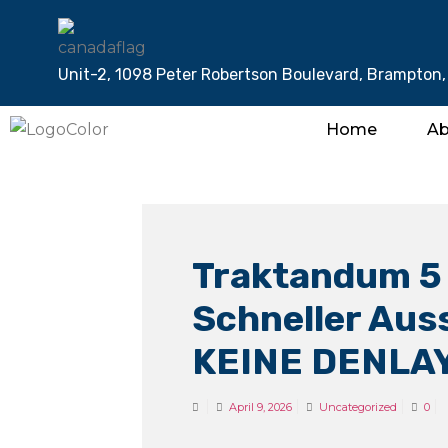
Unit-2, 1098 Peter Robertson Boulevard, Brampton,
Home
Ab
Traktandum 5
Schneller Au
KEINE DENLAY
April 9, 2026
Uncategorized
0