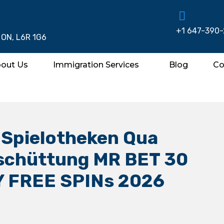
+1 647-390-
 ON, L6R 1G6
out Us
Immigration Services
Blog
Co
 Spielotheken Qua
sschüttung MR BET 30
 FREE SPINs 2026