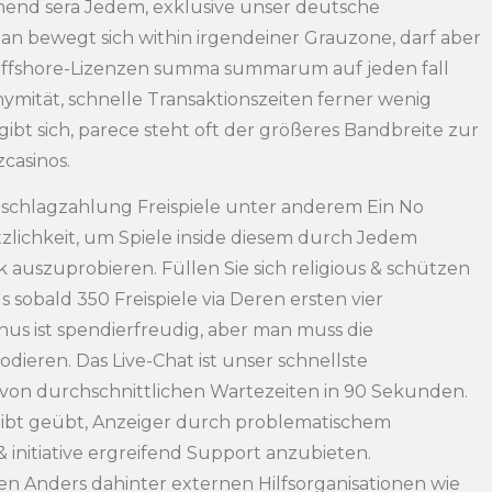
hend sera Jedem, exklusive unser deutsche
Man bewegt sich within irgendeiner Grauzone, darf aber
Offshore-Lizenzen summa summarum auf jeden fall
onymität, schnelle Transaktionszeiten ferner wenig
ibt sich, parece steht oft der größeres Bandbreite zur
casinos.
Abschlagzahlung Freispiele unter anderem Ein No
zlichkeit, um Spiele inside diesem durch Jedem
auszuprobieren. Füllen Sie sich religious & schützen
s sobald 350 Freispiele via Deren ersten vier
s ist spendierfreudig, aber man muss die
ieren. Das Live-Chat ist unser schnellste
von durchschnittlichen Wartezeiten in 90 Sekunden.
eibt geübt, Anzeiger durch problematischem
& initiative ergreifend Support anzubieten.
en Anders dahinter externen Hilfsorganisationen wie