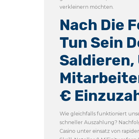
verkleinern möchten.
Nach Die 
Tun Sein 
Saldieren, 
Mitarbeite
€ Einzuza
Wie gleichfalls funktioniert un
schneller Auszahlung? Nachfo
Casino unter einsatz von rapide