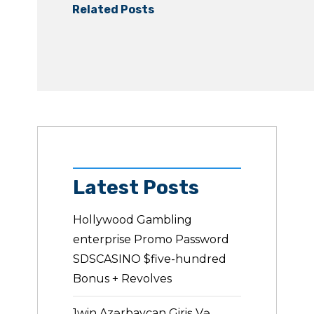
Related Posts
Latest Posts
Hollywood Gambling
enterprise Promo Password
SDSCASINO $five-hundred
Bonus + Revolves
1win Azərbaycan Giriş Və