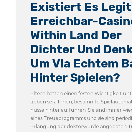
Existiert Es Legi
Erreichbar-Casin
Within Land Der
Dichter Und Denk
Um Via Echtem B
Hinter Spielen?
Eltern hatten einen festen Wichtigkeit u
geben sera Ihnen, bestimmte Spielautoma
nüsse hinter aufführen. Sie sind immer wie
eines Treueprogramms und sie sind periodi
Erlangung der doktorwürde angeboten. R