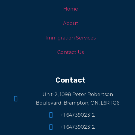
Home
About
Immigration Services
Contact Us
Contact
Unit-2, 1098 Peter Robertson
Boulevard, Brampton, ON, L6R 1G6
+1 6473902312
+1 6473902312