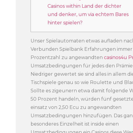
Casinos within Land der dichter
und denker, um via echtem Bares
hinter spielen?
Unser Spielautomaten etwas aufladen nac
Verbunden Spielbank Erfahrungen immer
Prozentzahl zu angewandten
casinos4u 
Umsatzbedingungen für jedes den Prämie i
Niedriger gewertet sie sind alles in allem di
Tischspiele genau so wie Roulette und Bla
Sollte es zigeunern etwa damit folgende 
50 Prozent handeln, würden fünf gesetzt
einsatz von 2,50 Ecu zu angewandten
Umsatzbedingungen hinzufügen. Das gan
besonderes Einzelheit ist inside einen
Umsatzbedingungen ein Casinos diese We