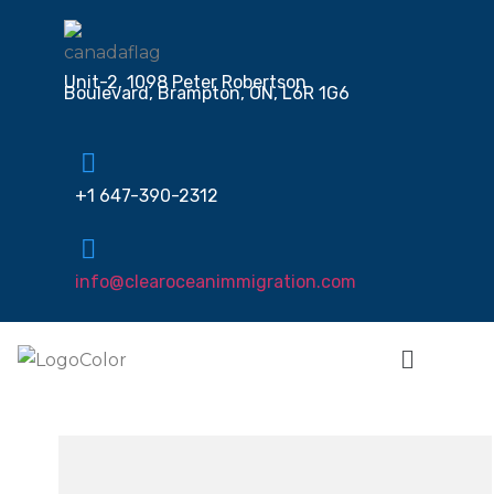
Unit-2, 1098 Peter Robertson
Boulevard, Brampton, ON, L6R 1G6
+1 647-390-2312
info@clearoceanimmigration.com