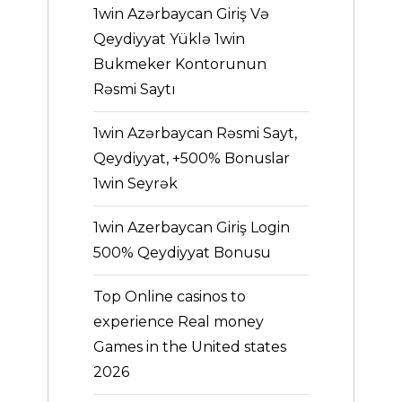
1win Azərbaycan Giriş Və
Qeydiyyat Yüklə 1win
Bukmeker Kontorunun
Rəsmi Saytı
1win Azərbaycan Rəsmi Sayt,
Qeydiyyat, +500% Bonuslar
1win Seyrək
1win Azerbaycan Giriş Login
500% Qeydiyyat Bonusu
Top Online casinos to
experience Real money
Games in the United states
2026