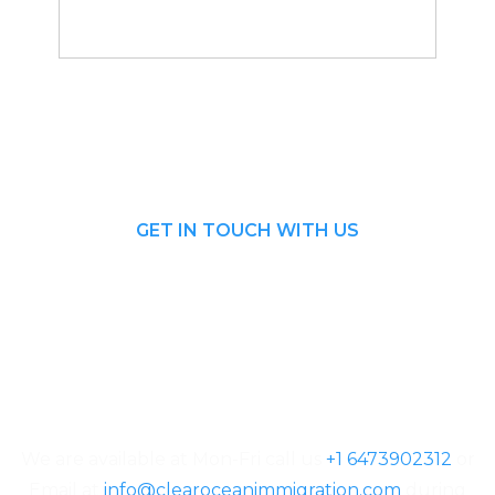
GET IN TOUCH WITH US
We are available at Mon-Fri call us
+1 6473902312
or
Email at
info@clearoceanimmigration.com
during