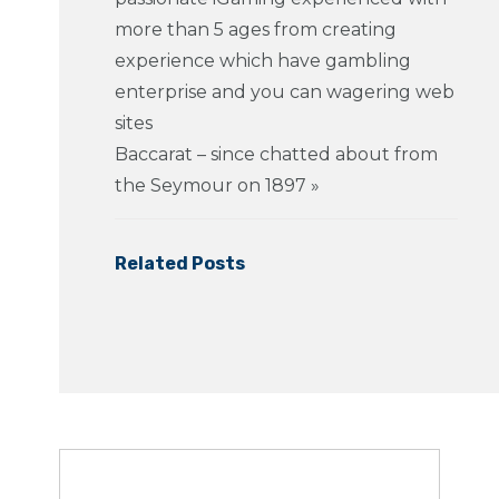
more than 5 ages from creating
experience which have gambling
enterprise and you can wagering web
sites
Baccarat – since chatted about from
the Seymour on 1897 »
Related Posts