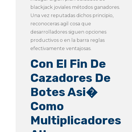
blackjack joviales métodos ganadores.
Una vez reputadas dichos principio,
reconoceras agil cosa que
desarrolladores siguen opciones
productivos o en la barra reglas
efectivamente ventajosas.
Con El Fin De
Cazadores De
Botes Asi�
Como
Multiplicadores