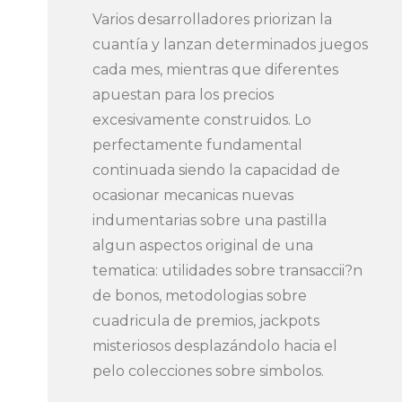
Varios desarrolladores priorizan la
cuantía y lanzan determinados juegos
cada mes, mientras que diferentes
apuestan para los precios
excesivamente construidos. Lo
perfectamente fundamental
continuada siendo la capacidad de
ocasionar mecanicas nuevas
indumentarias sobre una pastilla
algun aspectos original de una
tematica: utilidades sobre transaccii?n
de bonos, metodologias sobre
cuadricula de premios, jackpots
misteriosos desplazándolo hacia el
pelo colecciones sobre simbolos.