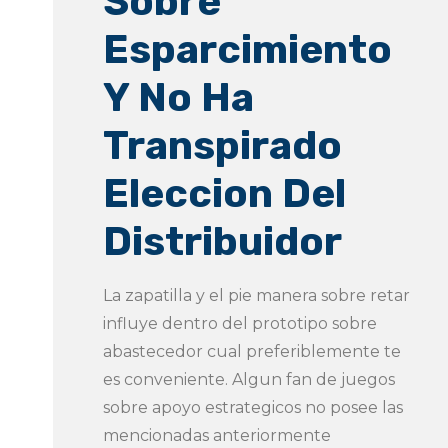
Sobre
Esparcimiento
Y No Ha
Transpirado
Eleccion Del
Distribuidor
La zapatilla y el pie manera sobre retar
influye dentro del prototipo sobre
abastecedor cual preferiblemente te
es conveniente. Algun fan de juegos
sobre apoyo estrategicos no posee las
mencionadas anteriormente