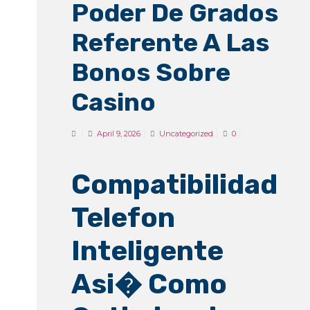
Poder De Grados
Referente A Las
Bonos Sobre
Casino
April 9, 2026
Uncategorized
0
Compatibilidad
Telefon
Inteligente
Asi� Como