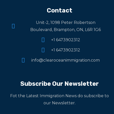
Contact
Unit-2, 1098 Peter Robertson
Boulevard, Brampton, ON, L6R 1G6
+1 6473902312
+1 6473902312
info@clearoceanimmigration.com
Subscribe Our Newsletter
Fot the Latest Immigration News do subscribe to
our Newsletter.