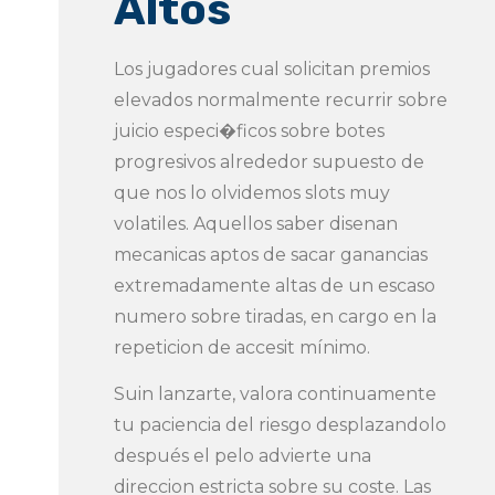
Altos
Los jugadores cual solicitan premios
elevados normalmente recurrir sobre
juicio especi�ficos sobre botes
progresivos alrededor supuesto de
que nos lo olvidemos slots muy
volatiles. Aquellos saber disenan
mecanicas aptos de sacar ganancias
extremadamente altas de un escaso
numero sobre tiradas, en cargo en la
repeticion de accesit mínimo.
Suin lanzarte, valora continuamente
tu paciencia del riesgo desplazandolo
después el pelo advierte una
direccion estricta sobre su coste. Las