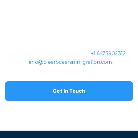
We are available at Mon-Fri call us
+1 6473902312
or
Email at
info@clearoceanimmigration.com
during
regular business hours.
Get In Touch