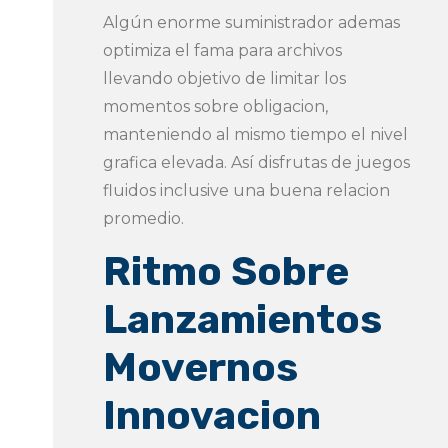
Algún enorme suministrador ademas
optimiza el fama para archivos
llevando objetivo de limitar los
momentos sobre obligacion,
manteniendo al mismo tiempo el nivel
grafica elevada. Así disfrutas de juegos
fluidos inclusive una buena relacion
promedio.
Ritmo Sobre
Lanzamientos
Movernos
Innovacion