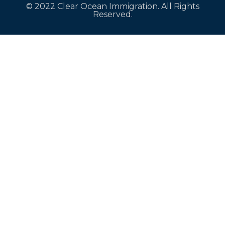
© 2022 Clear Ocean Immigration. All Rights
Reserved.