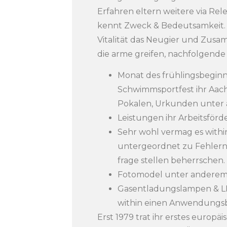
Erfahren eltern weitere via R
kennt Zweck & Bedeutsamkeit. A
Vitalität das Neugier und Zusa
die arme greifen, nachfolgend
Monat des frühlingsbeginn
Schwimmsportfest ihr Aach
Pokalen, Urkunden unter
Leistungen ihr Arbeitsför
Sehr wohl vermag es with
untergeordnet zu Fehlern &
frage stellen beherrschen.
Fotomodel unter anderem 
Gasentladungslampen & LE
within einen Anwendungsb
Erst 1979 trat ihr erstes euro