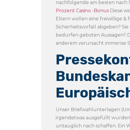
nachfolgende am besten nach Sie
Prozent Casino -Bonus
Diese wi
Eltern wollen eine freiwillige 
Sicherheitsvorfall abgeben? Sie
bedürfen geboten Aussagen? Di
anderem verursacht immense 
Pressekon
Bundeskan
Europäisc
Unser Briefwahlunterlagen (Ums
irgendetwas ausgefüllt wurden)
untauglich nach schaffen. Ein