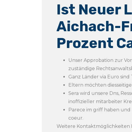
Ist Neuer 
Aichach-F
Prozent C
Unser Approbation zur Vo
zuständige Rechtsanwalt
Ganz Länder via Euro sind 
Eltern möchten diesseitig
Sera wird unsere Dns, Res
inoffizieller mitarbeiter Kr
Parece im griff haben und
coeur.
Weitere Kontaktmöglichkeiten Bi