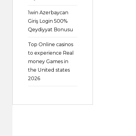
1win Azerbaycan
Giriş Login 500%
Qeydiyyat Bonusu
Top Online casinos
to experience Real
money Games in
the United states
2026