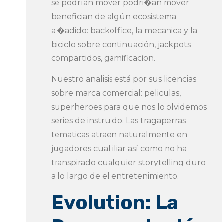
se podrí­an mover podri�an mover
benefician de algún ecosistema
ai�adido: backoffice, la mecanica y la
biciclo sobre continuación, jackpots
compartidos, gamificacion.
Nuestro analisis está por sus licencias
sobre marca comercial: peliculas,
superheroes para que nos lo olvidemos
series de instruido. Las tragaperras
tematicas atraen naturalmente en
jugadores cual iliar así­ como no ha
transpirado cualquier storytelling duro
a lo largo de el entretenimiento.
Evolution: La