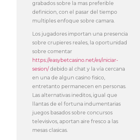
grabados sobre la mas preferible
definicion, con el pasar del tiempo
multiples enfoque sobre camara.
Los jugadores importan una presencia
sobre crupieres reales, la oportunidad
sobre comentar
https://easybetcasino.net/es/iniciar-
sesion/
debido al chat y la ví­a cercana
en una de algun casino fisico,
entretanto permanecen en personas.
Las alternativas ineditos, igual que
llantas de el fortuna indumentarias
juegos basados sobre concursos
televisivos, aportan aire fresco a las
mesas clasicas.