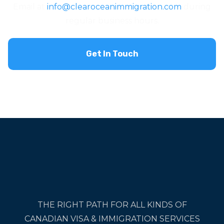
Email at
info@clearoceanimmigration.com
during
regular business hours.
Get In Touch
THE RIGHT PATH FOR ALL KINDS OF
CANADIAN VISA & IMMIGRATION SERVICES