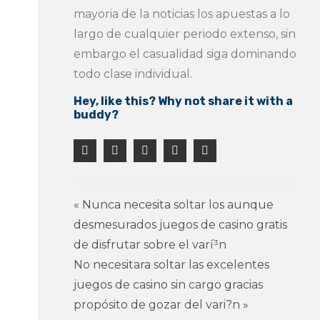
mayoria de la noticias los apuestas a lo
largo de cualquier periodo extenso, sin
embargo el casualidad siga dominando
todo clase individual.
Hey, like this? Why not share it with a
buddy?
« Nunca necesita soltar los aunque
desmesurados juegos de casino gratis
de disfrutar sobre el varí³n
No necesitara soltar las excelentes
juegos de casino sin cargo gracias
propósito de gozar del vari?n »