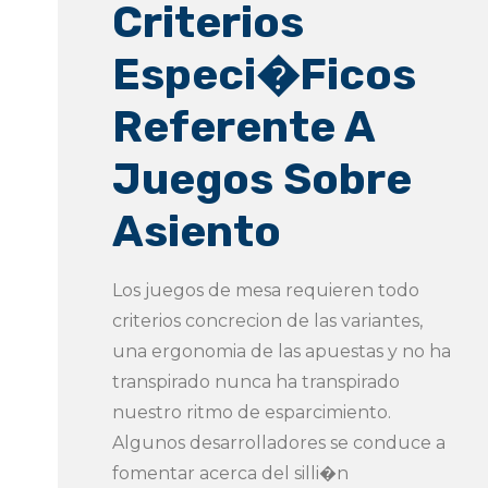
Criterios
Especi�ficos
Referente A
Juegos Sobre
Asiento
Los juegos de mesa requieren todo
criterios concrecion de las variantes,
una ergonomia de las apuestas y no ha
transpirado nunca ha transpirado
nuestro ritmo de esparcimiento.
Algunos desarrolladores se conduce a
fomentar acerca del silli�n