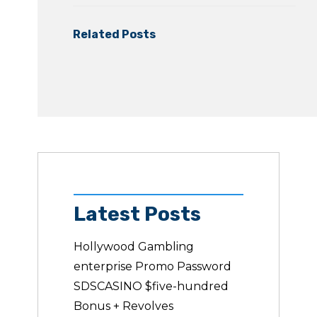
Related Posts
Latest Posts
Hollywood Gambling
enterprise Promo Password
SDSCASINO $five-hundred
Bonus + Revolves