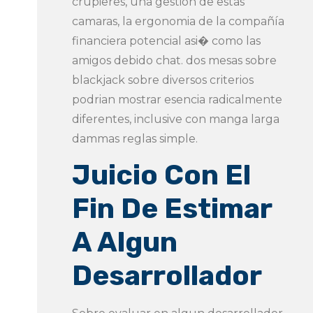
crupieres, una gestion de estas
camaras, la ergonomia de la compañía
financiera potencial asi� como las
amigos debido chat. dos mesas sobre
blackjack sobre diversos criterios
podrian mostrar esencia radicalmente
diferentes, inclusive con manga larga
dammas reglas simple.
Juicio Con El
Fin De Estimar
A Algun
Desarrollador