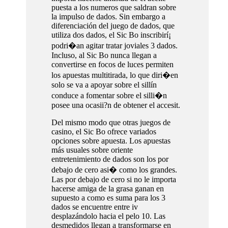
puesta a los numeros que saldran sobre
la impulso de dados. Sin embargo a
diferenciación del juego de dados, que
utiliza dos dados, el Sic Bo inscribirí¡
podri�an agitar tratar joviales 3 dados.
Incluso, al Sic Bo nunca llegan a
convertirse en focos de luces permiten
los apuestas multitirada, lo que diri�en
solo se va a apoyar sobre el sillí­n
conduce a fomentar sobre el silli�n
posee una ocasii?n de obtener el accesit.
Del mismo modo que otras juegos de
casino, el Sic Bo ofrece variados
opciones sobre apuesta. Los apuestas
más usuales sobre oriente
entretenimiento de dados son los por
debajo de cero asi� como los grandes.
Las por debajo de cero si no le importa
hacerse amiga de la grasa ganan en
supuesto a como es suma para los 3
dados se encuentre entre iv
desplazándolo hacia el pelo 10. Las
desmedidos llegan a transformarse en