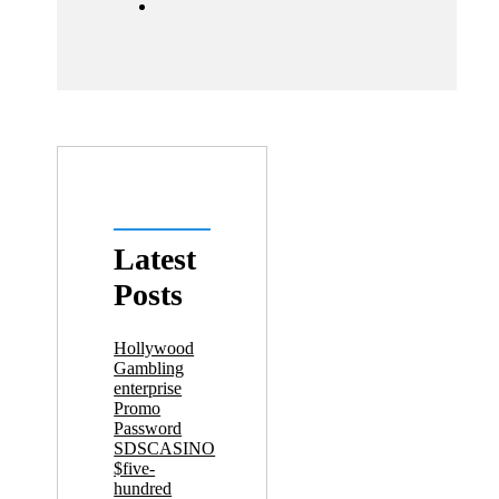
Latest
Posts
Hollywood
Gambling
enterprise
Promo
Password
SDSCASINO
$five-
hundred