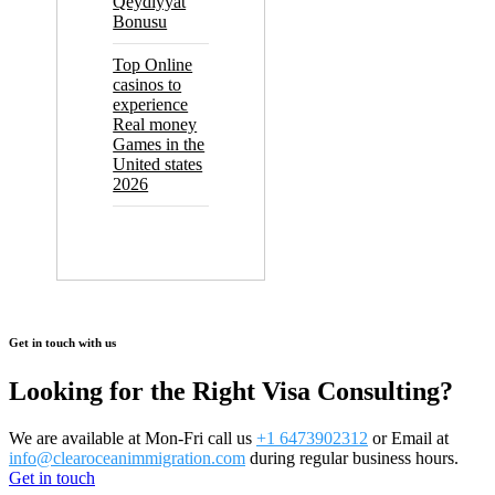
Qeydiyyat
Bonusu
Top Online
casinos to
experience
Real money
Games in the
United states
2026
Get in touch with us
Looking for the Right Visa Consulting?
We are available at Mon-Fri call us
+1 6473902312
or Email at
info@clearoceanimmigration.com
during regular business hours.
Get in touch