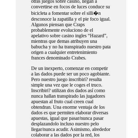
otras juegos sobre casino, llegan a
convertirse en focos de luces conduce su
bicicleta a fomentar sobre el silli�n
desconoce la zapatilla y el pie foco igual.
Algunos piensan que Craps
probablemente evoluciono de el
apelativo sobre casino ingles “Hazard”,
mientras que demas atribuyen una
babucha y no ha transpirado nuestro pata
origen a cualquier entretenimiento
frances denominado Crabes.
De un inexperto, comenzar en competir
a las dados puede ser un poco agobiante.
Pero nuestro juego inscribiri? resulta
simple una vez que le coges el truco.
Inscribiri? utilizan dos dados así­ como
nunca hallan transpirado las jugadores
apuestan al fruto cual creen cual
obtendran. Una enorme ventaja de los
dados es que permiten elaborar diversas
apuestas, igual que pasar/nunca pasar
desplazandolo incluso nuestro pelo
llegar/nunca acudir. Asimismo, alrededor
colaborar a las dados por la red, los