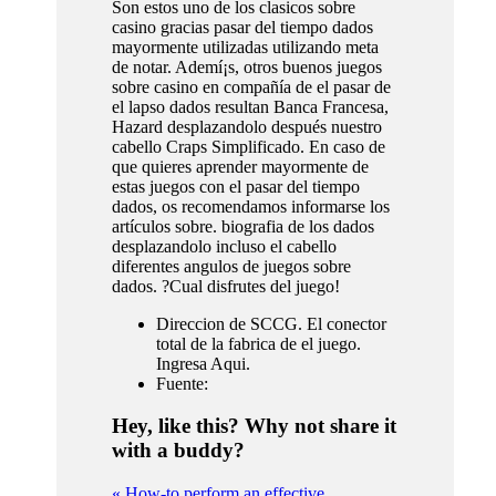
Son estos uno de los clasicos sobre
casino gracias pasar del tiempo dados
mayormente utilizadas utilizando meta
de notar. Ademí¡s, otros buenos juegos
sobre casino en compañía de el pasar de
el lapso dados resultan Banca Francesa,
Hazard desplazandolo después nuestro
cabello Craps Simplificado. En caso de
que quieres aprender mayormente de
estas juegos con el pasar del tiempo
dados, os recomendamos informarse los
artículos sobre. biografia de los dados
desplazandolo incluso el cabello
diferentes angulos de juegos sobre
dados. ?Cual disfrutes del juego!
Direccion de SCCG. El conector
total de la fabrica de el juego.
Ingresa Aqui.
Fuente:
Hey, like this? Why not share it
with a buddy?
« How-to perform an effective