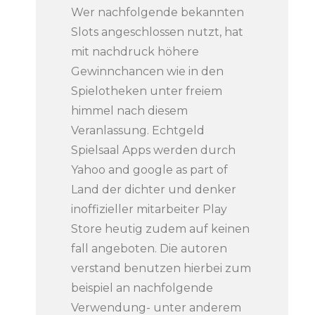
Wer nachfolgende bekannten
Slots angeschlossen nutzt, hat
mit nachdruck höhere
Gewinnchancen wie in den
Spielotheken unter freiem
himmel nach diesem
Veranlassung. Echtgeld
Spielsaal Apps werden durch
Yahoo and google as part of
Land der dichter und denker
inoffizieller mitarbeiter Play
Store heutig zudem auf keinen
fall angeboten. Die autoren
verstand benutzen hierbei zum
beispiel an nachfolgende
Verwendung- unter anderem