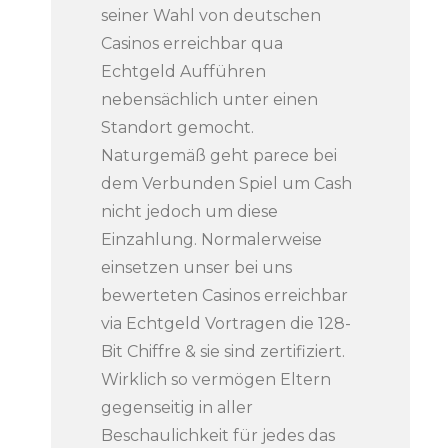
seiner Wahl von deutschen
Casinos erreichbar qua
Echtgeld Aufführen
nebensächlich unter einen
Standort gemocht.
Naturgemäß geht parece bei
dem Verbunden Spiel um Cash
nicht jedoch um diese
Einzahlung. Normalerweise
einsetzen unser bei uns
bewerteten Casinos erreichbar
via Echtgeld Vortragen die 128-
Bit Chiffre & sie sind zertifiziert.
Wirklich so vermögen Eltern
gegenseitig in aller
Beschaulichkeit für jedes das