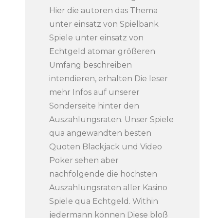
Hier die autoren das Thema
unter einsatz von Spielbank
Spiele unter einsatz von
Echtgeld atomar größeren
Umfang beschreiben
intendieren, erhalten Die leser
mehr Infos auf unserer
Sonderseite hinter den
Auszahlungsraten. Unser Spiele
qua angewandten besten
Quoten Blackjack und Video
Poker sehen aber
nachfolgende die höchsten
Auszahlungsraten aller Kasino
Spiele qua Echtgeld. Within
jedermann können Diese bloß