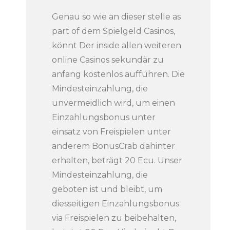
Genau so wie an dieser stelle as
part of dem Spielgeld Casinos,
könnt Der inside allen weiteren
online Casinos sekundär zu
anfang kostenlos aufführen. Die
Mindesteinzahlung, die
unvermeidlich wird, um einen
Einzahlungsbonus unter
einsatz von Freispielen unter
anderem BonusCrab dahinter
erhalten, beträgt 20 Ecu. Unser
Mindesteinzahlung, die
geboten ist und bleibt, um
diesseitigen Einzahlungsbonus
via Freispielen zu beibehalten,