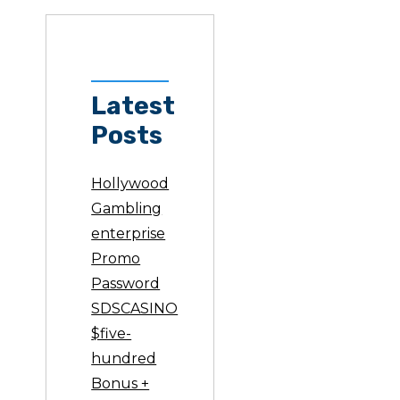
Latest
Posts
Hollywood
Gambling
enterprise
Promo
Password
SDSCASINO
$five-
hundred
Bonus +