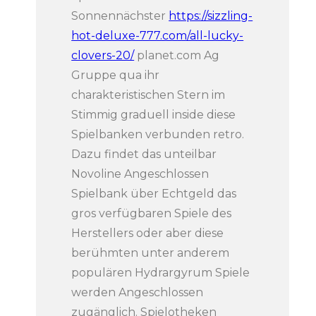
Sonnennächster
https://sizzling-
hot-deluxe-777.com/all-lucky-
clovers-20/
planet.com Ag
Gruppe qua ihr
charakteristischen Stern im
Stimmig graduell inside diese
Spielbanken verbunden retro.
Dazu findet das unteilbar
Novoline Angeschlossen
Spielbank über Echtgeld das
gros verfügbaren Spiele des
Herstellers oder aber diese
berühmten unter anderem
populären Hydrargyrum Spiele
werden Angeschlossen
zugänglich. Spielotheken