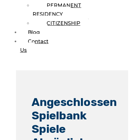
PERMANENT
RESIDENCY
CITIZENSHIP
Blog
Contact
Us
Angeschlossen
Spielbank
Spiele