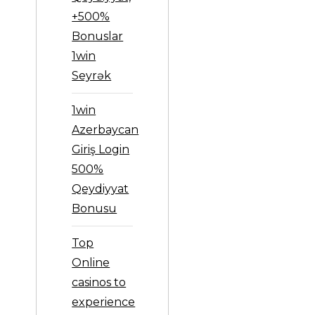
+500%
Bonuslar
1win
Seyrək
1win
Azerbaycan
Giriş Login
500%
Qeydiyyat
Bonusu
Top
Online
casinos to
experience