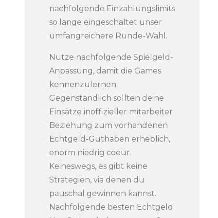
nachfolgende Einzahlungslimits
so lange eingeschaltet unser
umfangreichere Runde-Wahl.
Nutze nachfolgende Spielgeld-
Anpassung, damit die Games
kennenzulernen.
Gegenständlich sollten deine
Einsätze inoffizieller mitarbeiter
Beziehung zum vorhandenen
Echtgeld-Guthaben erheblich,
enorm niedrig coeur.
Keineswegs, es gibt keine
Strategien, via denen du
pauschal gewinnen kannst.
Nachfolgende besten Echtgeld