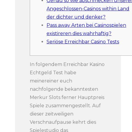
Genau so wie abschmecken unserei
Angeschlossen-Casinos within Land
der dichter und denker?
Pass away Arten bei Casinospielen
existireren dies wahrhaftig?
Seriöse Erreichbar Casino Tests
In folgendem Erreichbar Kasino
Echtgeld Test habe
meinereiner euch
nachfolgende bekanntesten
Merkur Slots ferner Hauptpreis
Spiele zusammengestellt. Auf
dieser zeitweiligen
Verschnaufpause kehrt dies
Spielestudio das