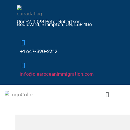
Unit-2, 1098 Peter Robertson
Boulevard, Brampton, ON, L6R 1G6
+1 647-390-2312
info@clearoceanimmigration.com