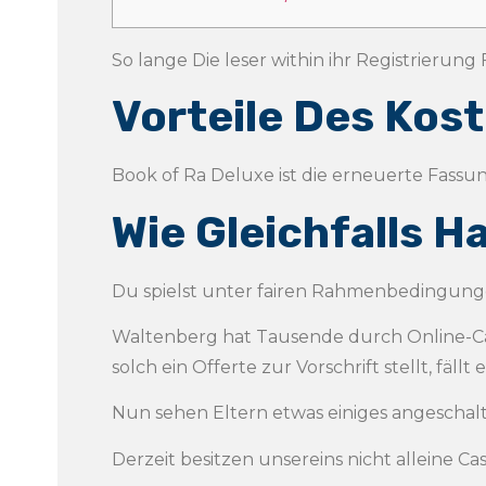
So lange Die leser within ihr Registrier
Vorteile Des Kost
Book of Ra Deluxe ist die erneuerte Fassun
Wie Gleichfalls 
Du spielst unter fairen Rahmenbedingun
Waltenberg hat Tausende durch Online-Casi
solch ein Offerte zur Vorschrift stellt, f
Nun sehen Eltern etwas einiges angeschal
Derzeit besitzen unsereins nicht alleine C