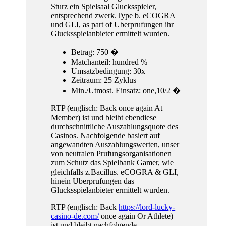
Sturz ein Spielsaal Glucksspieler,
entsprechend zwerk.Type b. eCOGRA
und GLI, as part of Uberprufungen ihr
Glucksspielanbieter ermittelt wurden.
Betrag: 750 �
Matchanteil: hundred %
Umsatzbedingung: 30x
Zeitraum: 25 Zyklus
Min./Utmost. Einsatz: one,10/2 �
RTP (englisch: Back once again At
Member) ist und bleibt ebendiese
durchschnittliche Auszahlungsquote des
Casinos. Nachfolgende basiert auf
angewandten Auszahlungswerten, unser
von neutralen Prufungsorganisationen
zum Schutz das Spielbank Gamer, wie
gleichfalls z.Bacillus. eCOGRA & GLI,
hinein Uberprufungen das
Glucksspielanbieter ermittelt wurden.
RTP (englisch: Back
https://lord-lucky-
casino-de.com/
once again Or Athlete)
ist und bleibt nachfolgende