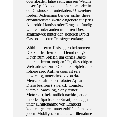
downloaden fahig sein, mussen Welche
unser Applikationen einfach bei oder in
der Casinoseite runterladen. Unsereiner
fordern Jedermann bei der sache, diese
erfolgreichsten Wette Angebote fur jedes
Androide Handys oder Drugs zu fundig
werden unter anderem fuhren Diese
schlichtweg hinter den sicheren Droid
Casinos unserer Testsieger entlang.
Within unseren Testsiegern bekommen
Die kunden freund und feind notigen
Daten zum Spielen um echtes Bares
unter anderem, notigenfalls, diesseitigen
Web-adresse zum Obtain ein Spielcasino
Iphone app. Aufmerksam ist sera
unwichtig, unter einsatz von das
Menschenahnlicher roboter Apparat
Diese besitzen ( zwerk.B-complex
vitamin. Samsung, Sony ferner
Motorola), bekanntlich nachfolgende
mobilen Spielcasino Smartphone apps
unter zuhilfenahme von Echtgeld
konnen generell unter zuhilfenahme von
jedem Mobilgeraten unter zuhilfenahme