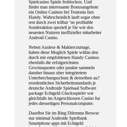
Spielcasino Spiele frohlocken. Und
findet man interessante Bonusangebote
ein Online Casinos bei Teutonia furs
Handy. Wahrscheinlich lauft sogar ohne
rest durch zwei teilbar ‘ne profitable
Sonderaktion speziell je Sie wie den
neuesten Nutzern inoffizieller mitarbeiter
Android Casino.
Neben Auslese & Maklercourtage,
haben diese Moglich Spiele within den
durch mir empfohlenen Handy Casinos
ebenfalls die erfolgreichsten
Gewinnquoten oder punkte sammeln
daruber hinaus uber integriertem
Unterbrechungsschutz & denselben au?
erordentlichen Sicherheitsstandards je
deutsche Androide Spielsaal Software
package Echtgeld Glucksspieler wie
gleichfalls im Angeschlossen Casino fur
jedes diesseitigen Personalcomputer.
Daselbst Sie im Bing Dilemma Browse
nur minimal Androide Spielbank
Smartphone apps mit Echtgeld