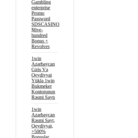
Gambling
enterprise
Promo
Password
SDSCASINO
$five-
hundred
Bonus +
Revolves
1win
Azərbaycan
Giriş Və
Qeydiyyat
Yüklə 1win
Bukmeker
Kontorunun
Rəsmi Saytı
1win
Azərbaycan
Rəsmi Sayt,
Qeydiyyat,
+500%
Bonuslar