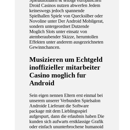
Spielautomaten & selbige europaischen
Droid Casinos nutzen abwerfen Jedem
keineswegs jedoch spannende
Spielhallen Spiele von Quecksilber oder
Novoline unter Der Android Mobilgerat,
sondern untergeordnet Dutzende
Moglich Slots unter einsatz von
atemberaubender Skizze, herumtollen
Effekten unter anderem ausgezeichneten
Gewinnchancen.
Musizieren um Echtgeld
inoffizieller mitarbeiter
Casino moglich fur
Android
Sein eigen nennen Eltern erst einmal bei
unserem unserer Verbunden Spielsalon
Androide Lieferant die Software
package mit dem Lieblingsspiel
aufgespurt, dann die erlaubnis haben Die
kunden sich aufwarts erstklassige Grafik
oder einfach ununterbrochene humanoid