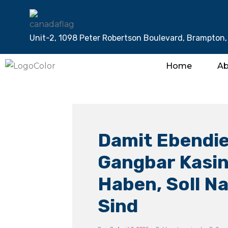
Unit-2, 1098 Peter Robertson Boulevard, Brampton,
Home
Ab
Damit Ebendie
Gangbar Kasin
Haben, Soll Na
Sind