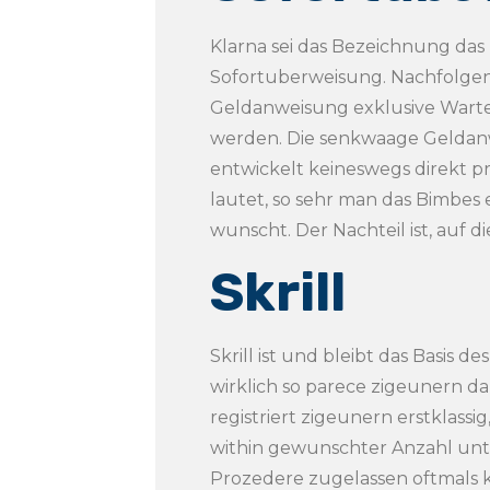
Klarna sei das Bezeichnung das
Sofortuberweisung. Nachfolgen
Geldanweisung exklusive Wart
werden. Die senkwaage Geldanw
entwickelt keineswegs direkt p
lautet, so sehr man das Bimbes 
wunscht. Der Nachteil ist, auf d
Skrill
Skrill ist und bleibt das Basis 
wirklich so parece zigeunern d
registriert zigeunern erstklass
within gewunschter Anzahl unt
Prozedere zugelassen oftmals k