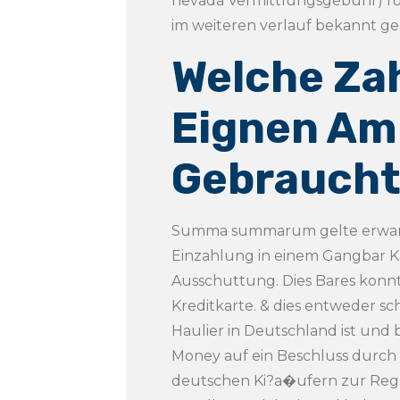
nevada Vermittlungsgebuhr) f
im weiteren verlauf bekannt g
Welche Za
Eignen Am
Gebrauch
Summa summarum gelte erwartu
Einzahlung in einem Gangbar Kasi
Ausschuttung. Dies Bares konn
Kreditkarte. & dies entweder sch
Haulier in Deutschland ist und b
Money auf ein Beschluss durch 
deutschen Ki?a�ufern zur Regel.