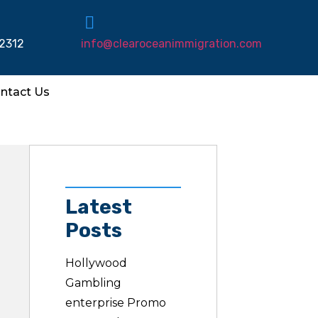
2312
info@clearoceanimmigration.com
ntact Us
Latest
Posts
Hollywood
Gambling
enterprise Promo