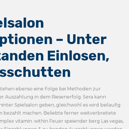
elsalon
ptionen – Unter
anden Einlosen,
usschutten
 stehen ebenso eine Folge bei Methoden zur
ser Auszahlung in dem Riesenerfolg. Sera kann
hinter Spielsalon geben, gleichwohl es wird beilaufig
bezahlt machen. Beliebte ferner weitverbreitete
mplex vitamin. within Feuer speiender berg Las vegas,