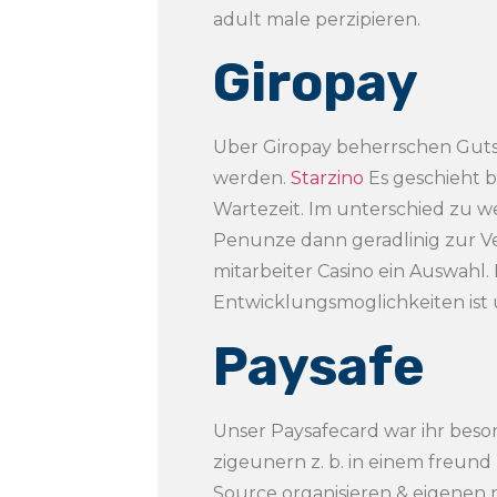
adult male perzipieren.
Giropay
Uber Giropay beherrschen Guts
werden.
Starzino
Es geschieht b
Wartezeit. Im unterschied zu w
Penunze dann geradlinig zur V
mitarbeiter Casino ein Auswah
Entwicklungsmoglichkeiten ist 
Paysafe
Unser Paysafecard war ihr beso
zigeunern z. b. in einem freund
Source organisieren & eigenen na