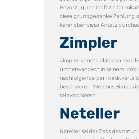
Bevorzugung inoffizieller mitar
diese grundgedanke Zahlung qu
kann ebendiese Ansatz durchau
Zimpler
Zimpler konnte alabama mobiles 
umherwandern in seinem Mobil
nachfolgende per Kreditkarte 
beschweren. Welches Bimbes ist 
televisionieren.
Neteller
Neteller sei der Basis des natu