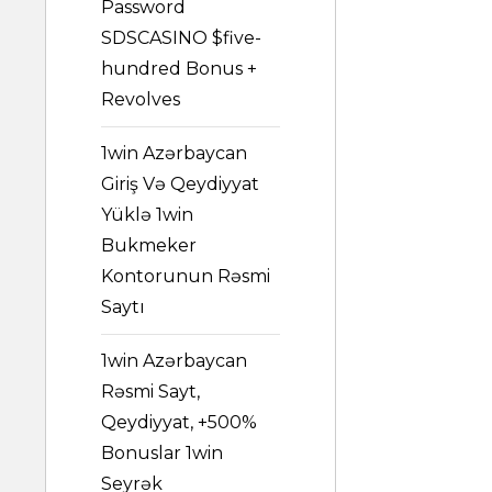
Password
SDSCASINO $five-
hundred Bonus +
Revolves
1win Azərbaycan
Giriş Və Qeydiyyat
Yüklə 1win
Bukmeker
Kontorunun Rəsmi
Saytı
1win Azərbaycan
Rəsmi Sayt,
Qeydiyyat, +500%
Bonuslar 1win
Seyrək