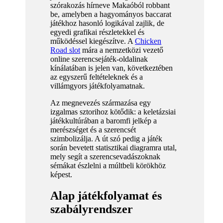
szórakozás hírneve Makaóból robbant
be, amelyben a hagyományos baccarat
játékhoz hasonló logikával zajlik, de
egyedi grafikai részletekkel és
működéssel kiegészítve. A
Chicken
Road slot
mára a nemzetközi vezető
online szerencsejáték-oldalinak
kínálatában is jelen van, következtében
az egyszerű feltételeknek és a
villámgyors játékfolyamatnak.
Az megnevezés származása egy
izgalmas sztorihoz kötődik: a keletázsiai
játékkultúrában a baromfi jelkép a
merészséget és a szerencsét
szimbolizálja. A út szó pedig a játék
során bevetett statisztikai diagramra utal,
mely segít a szerencsevadászoknak
sémákat észlelni a múltbeli körökhöz
képest.
Alap játékfolyamat és
szabályrendszer