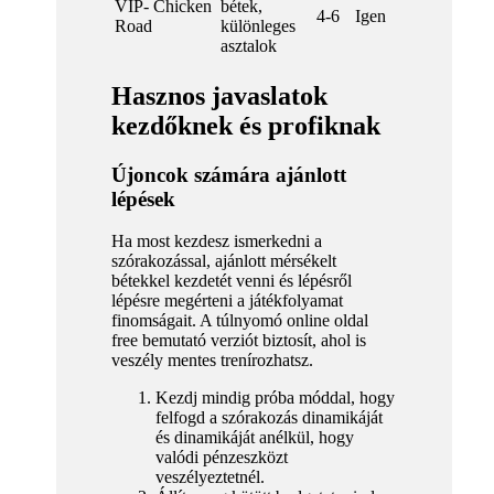
VIP- Chicken
bétek,
4-6
Igen
Road
különleges
asztalok
Hasznos javaslatok
kezdőknek és profiknak
Újoncok számára ajánlott
lépések
Ha most kezdesz ismerkedni a
szórakozással, ajánlott mérsékelt
bétekkel kezdetét venni és lépésről
lépésre megérteni a játékfolyamat
finomságait. A túlnyomó online oldal
free bemutató verziót biztosít, ahol is
veszély mentes trenírozhatsz.
Kezdj mindig próba móddal, hogy
felfogd a szórakozás dinamikáját
és dinamikáját anélkül, hogy
valódi pénzeszközt
veszélyeztetnél.