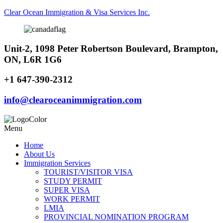
Clear Ocean Immigration & Visa Services Inc.
Unit-2, 1098 Peter Robertson Boulevard, Brampton,
ON, L6R 1G6
+1 647-390-2312
info@clearoceanimmigration.com
Menu
Home
About Us
Immigration Services
TOURIST/VISITOR VISA
STUDY PERMIT
SUPER VISA
WORK PERMIT
LMIA
PROVINCIAL NOMINATION PROGRAM