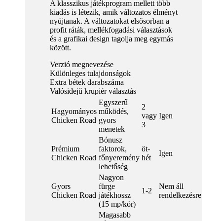
A klasszikus játékprogram mellett több
kiadás is létezik, amik változatos élményt
nyújtanak. A változatokat elsősorban a
profit ráták, mellékfogadási választások
és a grafikai design tagolja meg egymás
között.
Verzió megnevezése
Különleges tulajdonságok
Extra bétek darabszáma
Valósidejű krupiér választás
Egyszerű
2
Hagyományos
működés,
vagy
Igen
Chicken Road
gyors
3
menetek
Bónusz
Prémium
faktorok,
öt-
Igen
Chicken Road
főnyeremény
hét
lehetőség
Nagyon
Gyors
fürge
Nem áll
1-2
Chicken Road
játékhossz
rendelkezésre
(15 mp/kör)
Magasabb