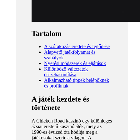
Tartalom
A szórakozás eredete és fejlődése
Alapvető játékfolyamat és
szabályok
Nyerési módszerek és eljárások
Különböző változatok
összehasonlítása
Alkalmazható tippek belépőknek
és profiknak
A játék kezdete és
története
A Chicken Road kaszinó egy különleges
ázsiai eredetű kaszinójáték, mely az
1990-es évtized óta hódítja meg a
játékosokat szerte a világon. A