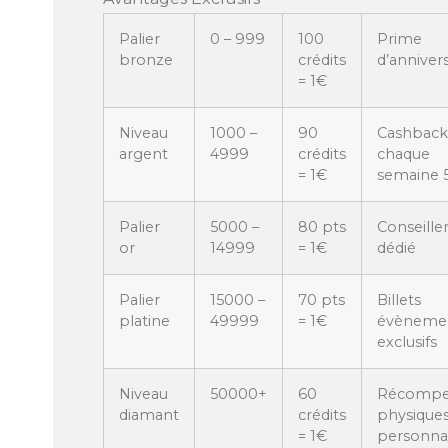
Palier
0 – 999
100
Prime
bronze
crédits
d’annivers
= 1€
Niveau
1000 –
90
Cashback
argent
4999
crédits
chaque
= 1€
semaine 
Palier
5000 –
80 pts
Conseille
or
14999
= 1€
dédié
Palier
15000 –
70 pts
Billets
platine
49999
= 1€
évèneme
exclusifs
Niveau
50000+
60
Récompe
diamant
crédits
physiques
= 1€
personnal