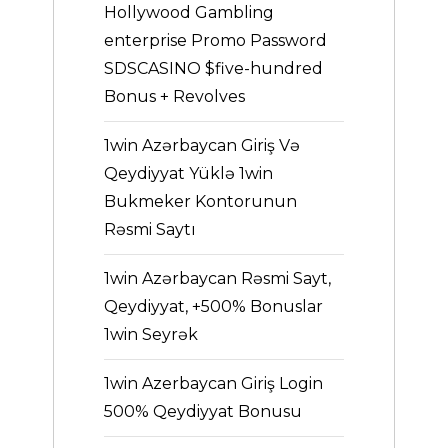
Hollywood Gambling
enterprise Promo Password
SDSCASINO $five-hundred
Bonus + Revolves
1win Azərbaycan Giriş Və
Qeydiyyat Yüklə 1win
Bukmeker Kontorunun
Rəsmi Saytı
1win Azərbaycan Rəsmi Sayt,
Qeydiyyat, +500% Bonuslar
1win Seyrək
1win Azerbaycan Giriş Login
500% Qeydiyyat Bonusu