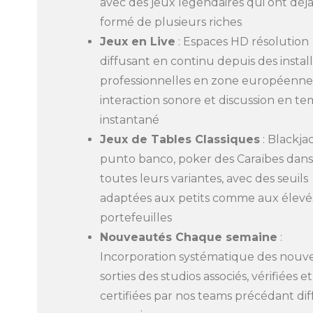
avec des jeux légendaires qui ont déj
formé de plusieurs riches
Jeux en Live
: Espaces HD résolution
diffusant en continu depuis des install
professionnelles en zone européenne
interaction sonore et discussion en t
instantané
Jeux de Tables Classiques
: Blackjac
punto banco, poker des Caraïbes dans
toutes leurs variantes, avec des seuils
adaptées aux petits comme aux élevé
portefeuilles
Nouveautés Chaque semaine
:
Incorporation systématique des nouve
sorties des studios associés, vérifiées et
certifiées par nos teams précédant dif