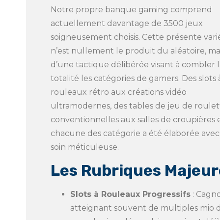
Notre propre banque gaming comprend
actuellement davantage de 3500 jeux
soigneusement choisis. Cette présente vari
n’est nullement le produit du aléatoire, ma
d’une tactique délibérée visant à combler l
totalité les catégories de gamers. Des slots 
rouleaux rétro aux créations vidéo
ultramodernes, des tables de jeu de roulet
conventionnelles aux salles de croupières e
chacune des catégorie a été élaborée ave
soin méticuleuse.
Les Rubriques Majeur
Slots à Rouleaux Progressifs
: Cagno
atteignant souvent de multiples mio d