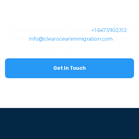
Consulting?
We are available at Mon-Fri call us
+1 6473902312
or
Email at
info@clearoceanimmigration.com
during
regular business hours.
Get In Touch