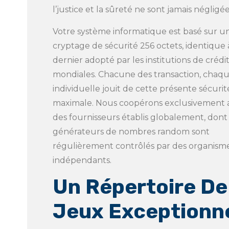
l’justice et la sûreté ne sont jamais négligée
Votre système informatique est basé sur u
cryptage de sécurité 256 octets, identique 
dernier adopté par les institutions de crédi
mondiales. Chacune des transaction, chaqu
individuelle jouit de cette présente sécurit
maximale. Nous coopérons exclusivement 
des fournisseurs établis globalement, dont 
générateurs de nombres random sont
régulièrement contrôlés par des organism
indépendants.
Un Répertoire De
Jeux Exceptionn