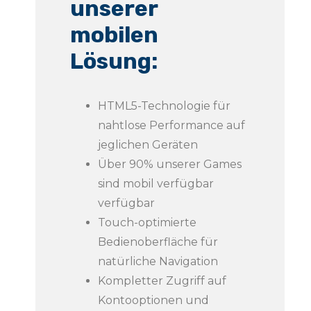
unserer
mobilen
Lösung:
HTML5-Technologie für
nahtlose Performance auf
jeglichen Geräten
Über 90% unserer Games
sind mobil verfügbar
verfügbar
Touch-optimierte
Bedienoberfläche für
natürliche Navigation
Kompletter Zugriff auf
Kontooptionen und