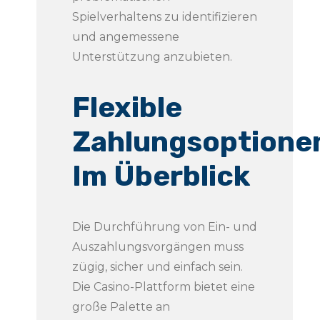
Spielverhaltens zu identifizieren
und angemessene
Unterstützung anzubieten.
Flexible
Zahlungsoptione
Im Überblick
Die Durchführung von Ein- und
Auszahlungsvorgängen muss
zügig, sicher und einfach sein.
Die Casino-Plattform bietet eine
große Palette an