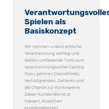
Verantwortungsvolle
Spielen als
Basiskonzept
Wir nehmen unsere ethische
Verantwortung wichtig und
stellen umfassende Tools zum
verantwortungsvolles Gaming.
Dazu gehören Depositlimits,
Verlustgrenzen, Zeitlimits und
die Chance zur Kontosperre.
Dieser Kundendienst ist
trainiert, Anzeichen
problematischen