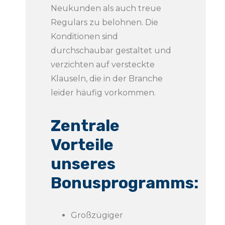
Neukunden als auch treue
Regulars zu belohnen. Die
Konditionen sind
durchschaubar gestaltet und
verzichten auf versteckte
Klauseln, die in der Branche
leider häufig vorkommen.
Zentrale
Vorteile
unseres
Bonusprogramms:
Großzügiger