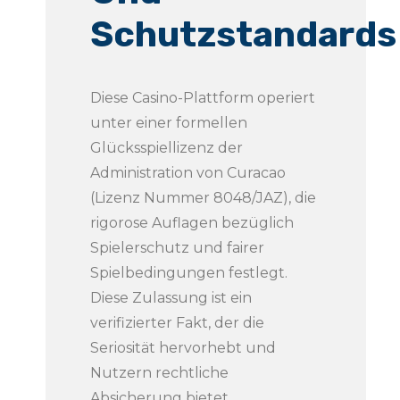
Schutzstandards
Diese Casino-Plattform operiert
unter einer formellen
Glücksspiellizenz der
Administration von Curacao
(Lizenz Nummer 8048/JAZ), die
rigorose Auflagen bezüglich
Spielerschutz und fairer
Spielbedingungen festlegt.
Diese Zulassung ist ein
verifizierter Fakt, der die
Seriosität hervorhebt und
Nutzern rechtliche
Absicherung bietet.