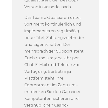
Qualität steht der Desktop-
Version in keinerlei nach.
Das Team aktualisieren unser
Sortiment kontinuierlich und
implementieren regelmäßig
neue Titel, Zahlungsmethoden
und Eigenschaften. Der
mehrsprachiger Support steht
Euch rund um jene Uhr per
Chat, E-Mail und Telefon zur
Verfügung. Bei Betninja
Plattform steht Ihre
Contentment im Zentrum –
entdecken Sie den Gap einer
kompetenten, sicheren und
vergnüglichen Casino-