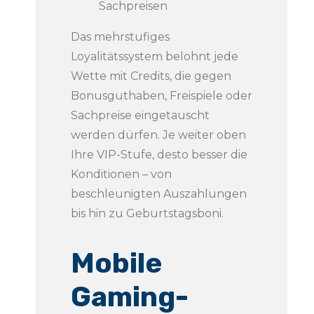
Sachpreisen
Das mehrstufiges
Loyalitätssystem belohnt jede
Wette mit Credits, die gegen
Bonusguthaben, Freispiele oder
Sachpreise eingetauscht
werden dürfen. Je weiter oben
Ihre VIP-Stufe, desto besser die
Konditionen – von
beschleunigten Auszahlungen
bis hin zu Geburtstagsboni.
Mobile
Gaming-