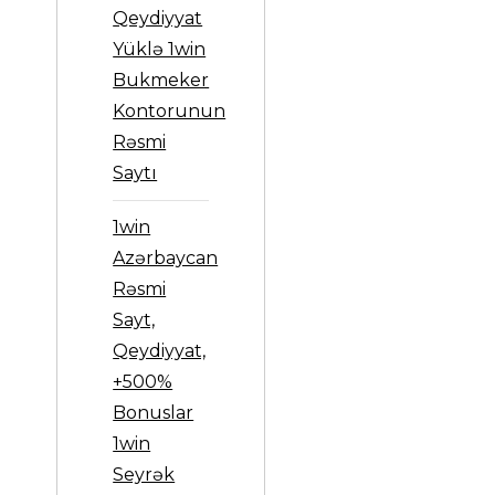
Qeydiyyat
Yüklə 1win
Bukmeker
Kontorunun
Rəsmi
Saytı
1win
Azərbaycan
Rəsmi
Sayt,
Qeydiyyat,
+500%
Bonuslar
1win
Seyrək