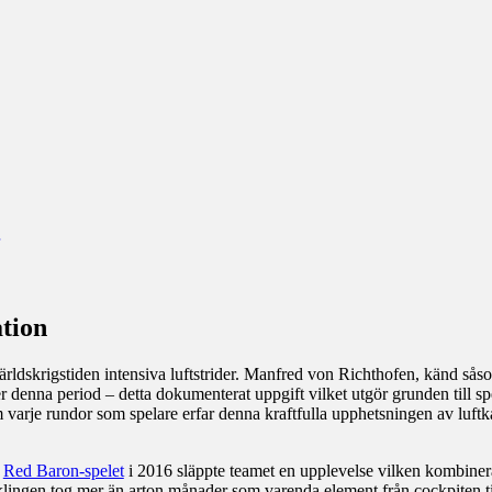
ation
 världskrigstiden intensiva luftstrider. Manfred von Richthofen, känd s
 denna period – detta dokumenterat uppgift vilket utgör grunden till sp
 varje rundor som spelare erfar denna kraftfulla upphetsningen av luft
e
Red Baron-spelet
i 2016 släppte teamet en upplevelse vilken kombiner
cklingen tog mer än arton månader som varenda element från cockpiten ti