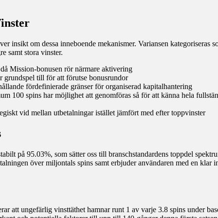
inster
äver insikt om dessa inneboende mekanismer. Variansen kategoriseras 
re samt stora vinster.
a då Mission-bonusen rör närmare aktivering
 grundspel till för att förutse bonusrundor
llande fördefinierade gränser för organiserad kapitalhantering
m 100 spins har möjlighet att genomföras så för att känna hela fullstä
egiskt vid mellan utbetalningar istället jämfört med efter toppvinster
s
stabilt på 95.03%, som sätter oss till branschstandardens toppdel spekt
talningen över miljontals spins samt erbjuder användaren med en klar in
r att ungefärlig vinsttäthet hamnar runt 1 av varje 3.8 spins under bas