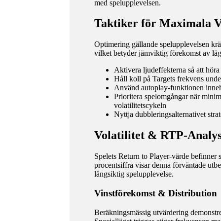
med spelupplevelsen.
Taktiker för Maximala V
Optimering gällande spelupplevelsen kr
vilket betyder jämviktig förekomst av läg
Aktivera ljudeffekterna så att hör
Håll koll på Targets frekvens under
Använd autoplay-funktionen innehå
Prioritera spelomgångar när minimu
volatilitetscykeln
Nyttja dubbleringsalternativet strat
Volatilitet & RTP-Analy
Spelets Return to Player-värde befinner 
procentsiffra visar denna förväntade utbe
långsiktig spelupplevelse.
Vinstförekomst & Distribution
Beräkningsmässig utvärdering demonstrera