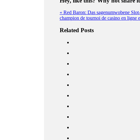
Hey, like this? Why not share 
« Red Baron: Das sagenumwobene Slot-Sp
champion de tournoi de casino en ligne e
Related Posts