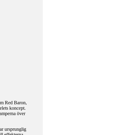
åsom Red Baron,
elets koncept.
kamperna över
ar ursprunglig
ll effekterna