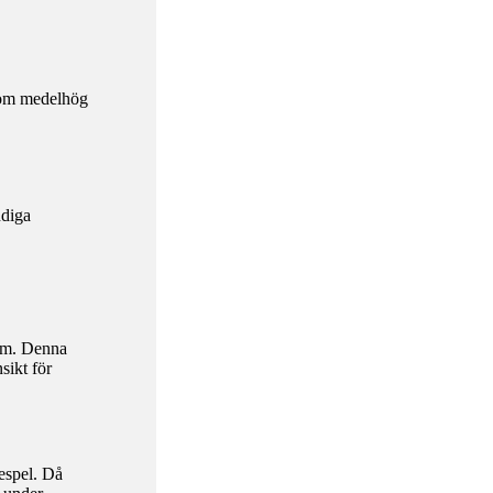
som medelhög
ndiga
rum. Denna
sikt för
espel. Då