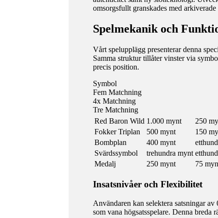
omsorgsfullt granskades med arkiverade 
Spelmekanik och Funkti
Vårt spelupplägg presenterar denna speciel
Samma struktur tillåter vinster via symbo
precis position.
Symbol
Fem Matchning
4x Matchning
Tre Matchning
Red Baron Wild
1.000 mynt
250 my
Fokker Triplan
500 mynt
150 my
Bombplan
400 mynt
etthun
Svärdssymbol
trehundra mynt
etthun
Medalj
250 mynt
75 myn
Insatsnivåer och Flexibilitet
Användaren kan selektera satsningar av 0
som vana högsatsspelare. Denna breda räc