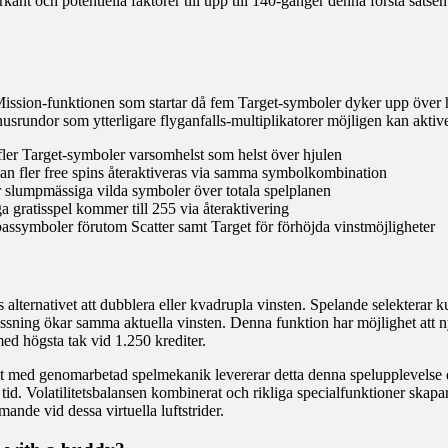
kant och potentiella faktorer till upp till 140-gånger denna första satse
Mission-funktionen som startar då fem Target-symboler dyker upp över 
usrundor som ytterligare flyganfalls-multiplikatorer möjligen kan aktiv
r fler Target-symboler varsomhelst som helst över hjulen
 fler free spins återaktiveras via samma symbolkombination
r slumpmässiga vilda symboler över totala spelplanen
a gratisspel kommer till 255 via återaktivering
bassymboler förutom Scatter samt Target för förhöjda vinstmöjligheter
alternativet att dubblera eller kvadrupla vinsten. Spelande selekterar ku
gissning ökar samma aktuella vinsten. Denna funktion har möjlighet att ny
 med högsta tak vid 1.250 krediter.
t med genomarbetad spelmekanik levererar detta denna spelupplevelse 
tid. Volatilitetsbalansen kombinerat och rikliga specialfunktioner skap
ande vid dessa virtuella luftstrider.