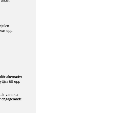
n under
hjulen.
eras upp.
lör alternativt
ttjas till upp
där varenda
ar engagerande