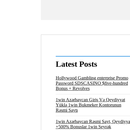
Latest Posts
Hollywood Gambling enterprise Promo
Password SDSCASINO $five-hundred
Bonus + Revolves
1win Azərbaycan Giriş Və Qeydiyyat
Yüklə 1win Bukmeker Kontorunun
Rəsmi Saytı
1win Azərbaycan Rəsmi Sayt, Qeydiyya
+500% Bonuslar 1win Seyrək