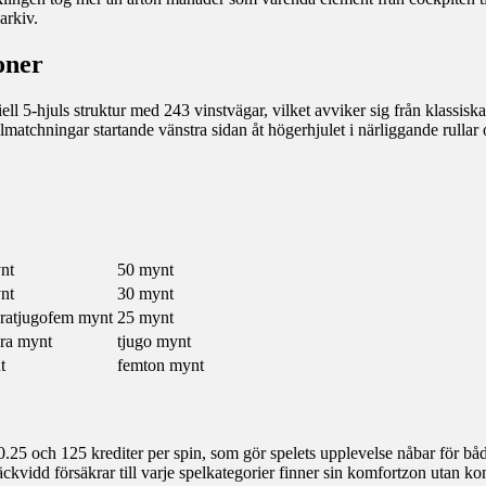
arkiv.
oner
l 5-hjuls struktur med 243 vinstvägar, vilket avviker sig från klassiska 
lmatchningar startande vänstra sidan åt högerhjulet i närliggande rulla
nt
50 mynt
nt
30 mynt
dratjugofem mynt
25 mynt
dra mynt
tjugo mynt
t
femton mynt
.25 och 125 krediter per spin, som gör spelets upplevelse nåbar för bå
kvidd försäkrar till varje spelkategorier finner sin komfortzon utan k