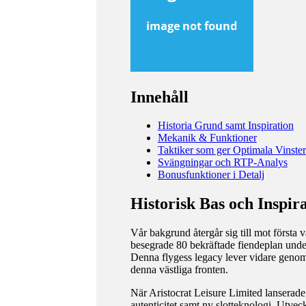
Innehåll
Historia Grund samt Inspiration
Mekanik & Funktioner
Taktiker som ger Optimala Vinster
Svängningar och RTP-Analys
Bonusfunktioner i Detalj
Historisk Bas och Inspir
Vår bakgrund återgår sig till mot första
besegrade 80 bekräftade fiendeplan under
Denna flygess legacy lever vidare genom
denna västliga fronten.
När Aristocrat Leisure Limited lanserad
autenticitet samt ny slotteknologi. Utve