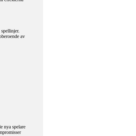
spellinjer.
r oberoende av
de nya spelare
ompromisser