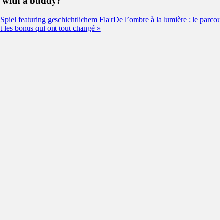
it with a buddy?
iel featuring geschichtlichem Flair
De l’ombre à la lumière : le parco
t les bonus qui ont tout changé »