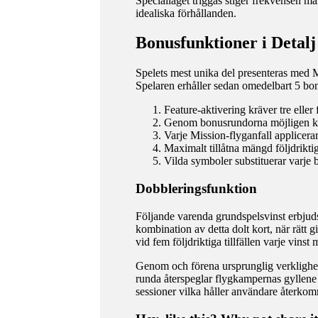
Specialläget triggas stiger frekvensen mar
idealiska förhållanden.
Bonusfunktioner i Detalj
Spelets mest unika del presenteras med 
Spelaren erhåller sedan omedelbart 5 bon
Feature-aktivering kräver tre elle
Genom bonusrundorna möjligen kan
Varje Mission-flyganfall applicera
Maximalt tillåtna mängd följdriktig
Vilda symboler substituerar varje 
Dobbleringsfunktion
Följande varenda grundspelsvinst erbjuds 
kombination av detta dolt kort, när rätt 
vid fem följdriktiga tillfällen varje vinst
Genom och förena ursprunglig verklighe
runda återspeglar flygkampernas gyllene 
sessioner vilka håller användare återkomm