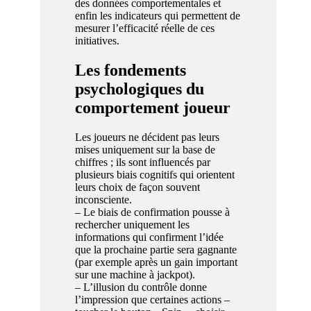
des données comportementales et
enfin les indicateurs qui permettent de
mesurer l’efficacité réelle de ces
initiatives.
Les fondements
psychologiques du
comportement joueur
Les joueurs ne décident pas leurs
mises uniquement sur la base de
chiffres ; ils sont influencés par
plusieurs biais cognitifs qui orientent
leurs choix de façon souvent
inconsciente.
– Le biais de confirmation pousse à
rechercher uniquement les
informations qui confirment l’idée
que la prochaine partie sera gagnante
(par exemple après un gain important
sur une machine à jackpot).
– L’illusion du contrôle donne
l’impression que certaines actions –