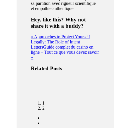
sa partition avec rigueur scientifique
et empathie authentique.
Hey, like this? Why not
share it with a buddy?
« Approaches to Protect Yourself
Legally: The Role of Intent
Letters
Guide complet du casino en
ligne – Tout ce que vous devez savoir
»
Related Posts
1
2