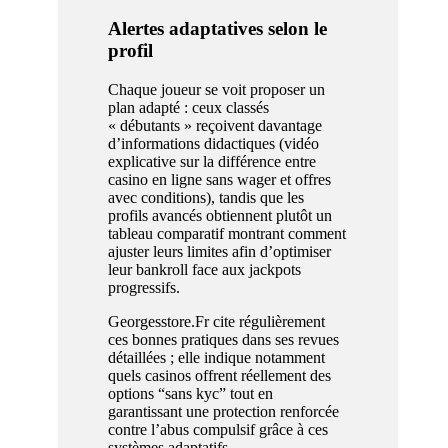
Alertes adaptatives selon le
profil
Chaque joueur se voit proposer un
plan adapté : ceux classés
« débutants » reçoivent davantage
d’informations didactiques (vidéo
explicative sur la différence entre
casino en ligne sans wager et offres
avec conditions), tandis que les
profils avancés obtiennent plutôt un
tableau comparatif montrant comment
ajuster leurs limites afin d’optimiser
leur bankroll face aux jackpots
progressifs.
Georgesstore.Fr cite régulièrement
ces bonnes pratiques dans ses revues
détaillées ; elle indique notamment
quels casinos offrent réellement des
options “sans kyc” tout en
garantissant une protection renforcée
contre l’abus compulsif grâce à ces
systèmes adaptatifs.