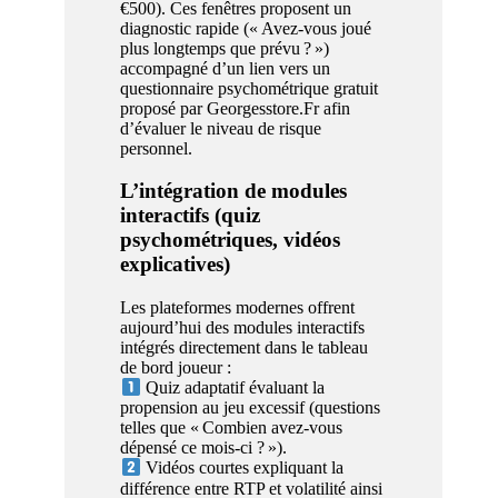
€500). Ces fenêtres proposent un
diagnostic rapide (« Avez‑vous joué
plus longtemps que prévu ? »)
accompagné d’un lien vers un
questionnaire psychométrique gratuit
proposé par Georgesstore.Fr afin
d’évaluer le niveau de risque
personnel.
L’intégration de modules
interactifs (quiz
psychométriques, vidéos
explicatives)
Les plateformes modernes offrent
aujourd’hui des modules interactifs
intégrés directement dans le tableau
de bord joueur :
Quiz adaptatif évaluant la
propension au jeu excessif (questions
telles que « Combien avez‑vous
dépensé ce mois‑ci ? »).
Vidéos courtes expliquant la
différence entre RTP et volatilité ainsi