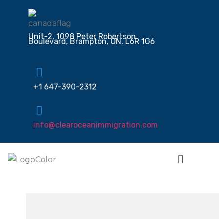
Unit-2, 1098 Peter Robertson
Boulevard, Brampton, ON, L6R 1G6
+1 647-390-2312
info@clearoceanimmigration.com