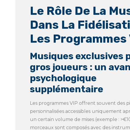
Le Rôle De La Mu
Dans La Fidélisat
Les Programmes 
Musiques exclusives p
gros joueurs : un ava
psychologique
supplémentaire
Les programmes VIP offrent souvent des pi
personnalisées accessibles uniquement aprè
un certain volume de mises (exemple : >€10
morceaux sont composés avec des instrum