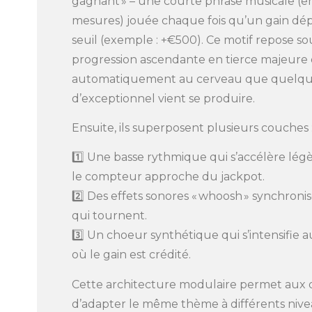
gagnant » – une courte phrase musicale (e
mesures) jouée chaque fois qu’un gain dép
seuil (exemple : +€500). Ce motif repose s
progression ascendante en tierce majeure 
automatiquement au cerveau que quelqu
d’exceptionnel vient se produire.
Ensuite, ils superposent plusieurs couches 
1️⃣ Une basse rythmique qui s’accélère lé
le compteur approche du jackpot.
2️⃣ Des effets sonores « whoosh » synchroni
qui tournent.
3️⃣ Un choeur synthétique qui s’intensifie
où le gain est crédité.
Cette architecture modulaire permet aux
d’adapter le même thème à différents nivea