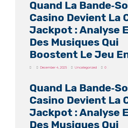
Quand La Bande‑so
Casino Devient La 
Jackpot : Analyse 
Des Musiques Qui
Boostent Le Jeu En
December 4, 2025
Uncategorized
0
Quand La Bande‑so
Casino Devient La 
Jackpot : Analyse 
Des Musiques Qui