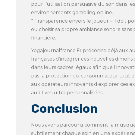
pour l’utilisation persuasive du son dans les
environnements gambling‑online.
* Transparence envers le joueur – il doit po
ou choisir sa propre ambiance sonore sans 
financière.
Yogajournalfrance.Fr préconise déjà aux au
françaises d’intégrer ces nouvelles dimensi
dans leurs cadres légaux afin que l’innovati
pas la protection du consommateur tout 
aux opérateurs innovants d’explorer ces e
auditives ultra‑personnalisées.
Conclusion
Nous avons parcouru comment la musique
subtilement chaque spin en une expérien