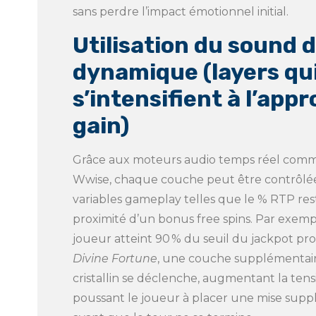
sans perdre l’impact émotionnel initial.
Utilisation du sound 
dynamique (layers qu
s’intensifient à l’app
gain)
Grâce aux moteurs audio temps réel co
Wwise, chaque couche peut être contrôlée
variables gameplay telles que le % RTP res
proximité d’un bonus free spins. Par exemp
joueur atteint 90 % du seuil du jackpot pro
Divine Fortune
, une couche supplémentair
cristallin se déclenche, augmentant la tens
poussant le joueur à placer une mise sup