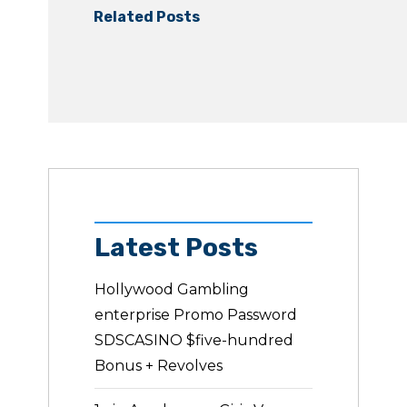
Related Posts
Latest Posts
Hollywood Gambling
enterprise Promo Password
SDSCASINO $five-hundred
Bonus + Revolves