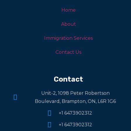
Home
About
Immigration Services
Contact Us
Contact
Unit-2, 1098 Peter Robertson
Boulevard, Brampton, ON, L6R 1G6
+1 6473902312
+1 6473902312