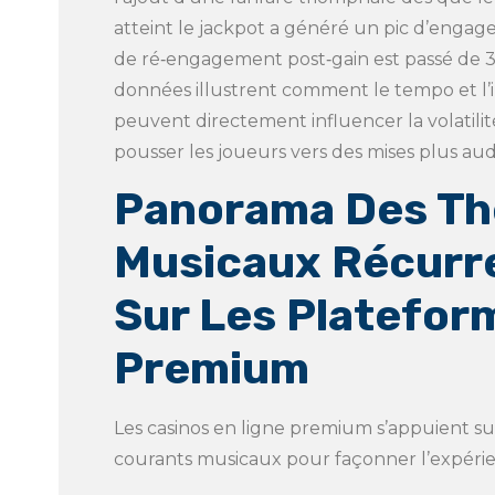
atteint le jackpot a généré un pic d’engag
de ré‑engagement post‑gain est passé de 31
données illustrent comment le tempo et l’
peuvent directement influencer la volatili
pousser les joueurs vers des mises plus aud
Panorama Des T
Musicaux Récurr
Sur Les Platefor
Premium
Les casinos en ligne premium s’appuient sur
courants musicaux pour façonner l’expérien