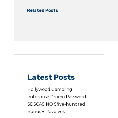
Related Posts
Latest Posts
Hollywood Gambling
enterprise Promo Password
SDSCASINO $five-hundred
Bonus + Revolves