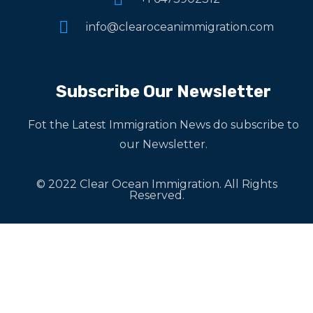
info@clearoceanimmigration.com
Subscribe Our Newsletter
Fot the Latest Immigration News do subscribe to
our Newsletter.
© 2022 Clear Ocean Immigration. All Rights
Reserved.