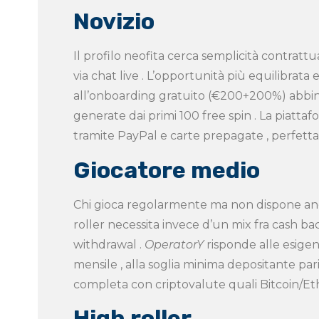
Novizio
Il profilo neofita cerca semplicità contratt
via chat live . L’opportunità più equilibrat
all’onboarding gratuito (€200+200%) abbinat
generate dai primi ​100 free spin . La piatt
tramite PayPal e carte prepagate , perfett
Giocatore medio
Chi gioca regolarmente ma non dispone anco
roller necessita invece d’un mix fra cash ba
withdrawal .
OperatorY
risponde alle esigen
mensile , alla soglia minima depositante pari 
completa con criptovalute quali Bitcoin/
High roller