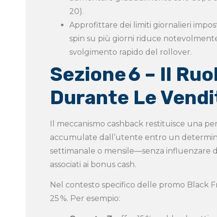
20).
Approfittare dei limiti giornalieri impost
spin su più giorni riduce notevolmente
svolgimento rapido del rollover.
Sezione 6 – Il Ru
Durante Le Vendi
Il meccanismo cashback restituisce una pe
accumulate dall’utente entro un determi
settimanale o mensile—senza influenzare di
associati ai bon​us cash.​
Nel contesto specific­o delle promo Black Fri
‎25 %. Per esempio: