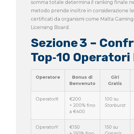
somma totale determina il ranking finale nel
metodo prende inoltre in considerazione le 
certificati da organismi come Malta Gami
Licensing Board.
Sezione 3 – Confr
Top‑10 Operatori 
Operatore
Bonus di
Giri
Benvenuto
Gratis
OperatorX
€200
100 su
+ 200% fino
Starburst
a €400
OperatorY
€150
150 su
+ 150% fino
Gonzo’s