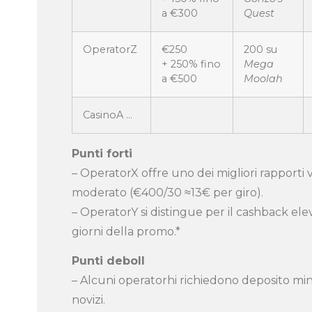
a €300
Quest
OperatorZ
€250
200 su
+ 250% fino
Mega
a €500
Moolah
CasinoA …
Punti forti
– OperatorX offre uno dei migliori rapporti v
moderato (€400/30 ≈13€ per giro).
– OperatorY si distingue per il cashback el
giorni della promo.*
Punti debolI
– Alcuni operator​hi richiedono deposit​o min
novizi.