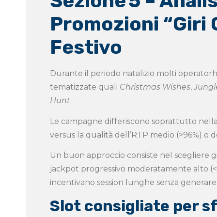
Sezione 5 – Analis
Promozioni “Giri 
Festivo
Durante il periodo natalizio molti operator​hi l
tematizzate quali
Christmas Wishes
,
Jungl
Hunt
.
Le campagne differiscono soprattutto nella
versus la qualità dell’RTP medio (>96%) o de
Un buon approccio consiste nel scegliere gi
jackpot progressivo moderatamente alto (<
incentivano session lunghe senza generare
Slot consigliate per sf