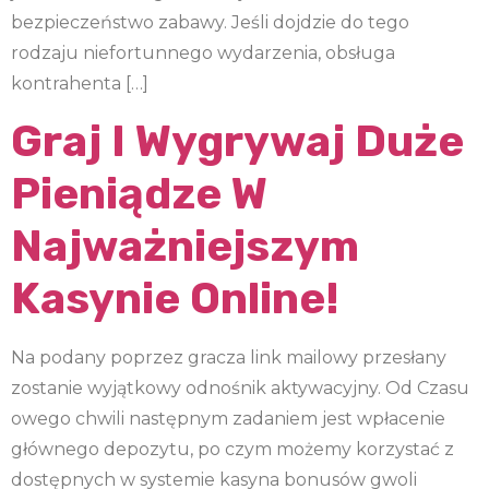
bezpieczeństwo zabawy. Jeśli dojdzie do tego
rodzaju niefortunnego wydarzenia, obsługa
kontrahenta […]
Graj I Wygrywaj Duże
Pieniądze W
Najważniejszym
Kasynie Online!
Na podany poprzez gracza link mailowy przesłany
zostanie wyjątkowy odnośnik aktywacyjny. Od Czasu
owego chwili następnym zadaniem jest wpłacenie
głównego depozytu, po czym możemy korzystać z
dostępnych w systemie kasyna bonusów gwoli