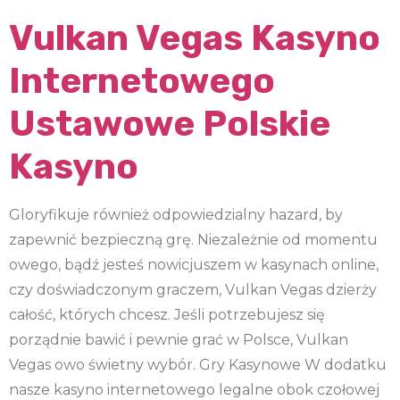
Vulkan Vegas Kasyno
Internetowego ️
Ustawowe Polskie
Kasyno
Gloryfikuje również odpowiedzialny hazard, by
zapewnić bezpieczną grę. Niezależnie od momentu
owego, bądź jesteś nowicjuszem w kasynach online,
czy doświadczonym graczem, Vulkan Vegas dzierży
całość, których chcesz. Jeśli potrzebujesz się
porządnie bawić i pewnie grać w Polsce, Vulkan
Vegas owo świetny wybór. Gry Kasynowe W dodatku
nasze kasyno internetowego legalne obok czołowej