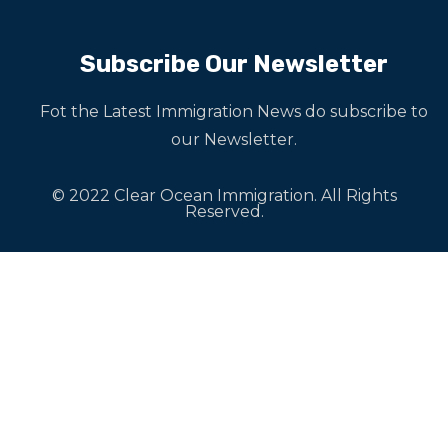
Subscribe Our Newsletter
Fot the Latest Immigration News do subscribe to
our Newsletter.
© 2022 Clear Ocean Immigration. All Rights
Reserved.