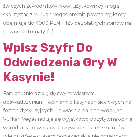
świeżych zawodników. Nowi użytkownicy mogą
skorzystać z Vulkan Vegas premia powitalny, który
obejmuje do 4000 PLN + 125 bezpłatnych spinów na
pewne automaty. […]
Wpisz Szyfr Do
Odwiedzenia Gry W
Kasynie!
Fani chętnie dzielą się swymi własnymi
doświadczeniami i opiniami o kasynach sieciowych na
forach dyskusyjnych. To właśnie na nich widać, że
Vulkan Vegas raduje się wyjątkowo pozytywną opinią
wśród użytkowników. Oczywiście, ilu internautów,
tyle gustów – czasem poniekąd skrajnie odrębnych.