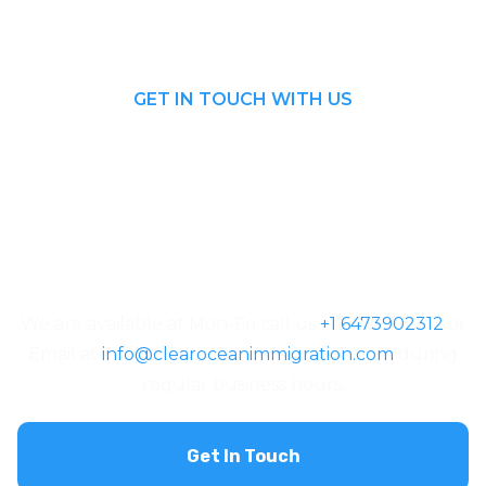
GET IN TOUCH WITH US
We are available at Mon-Fri call us
+1 6473902312
or
Email at
info@clearoceanimmigration.com
during
regular business hours.
Get In Touch