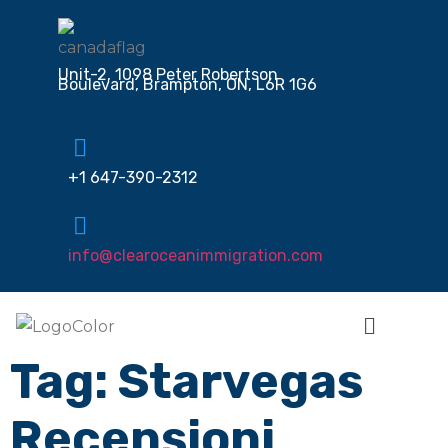
Unit-2, 1098 Peter Robertson
Boulevard, Brampton, ON, L6R 1G6
+1 647-390-2312
info@clearoceanimmigration.com
Tag:
Starvegas
Recensioni