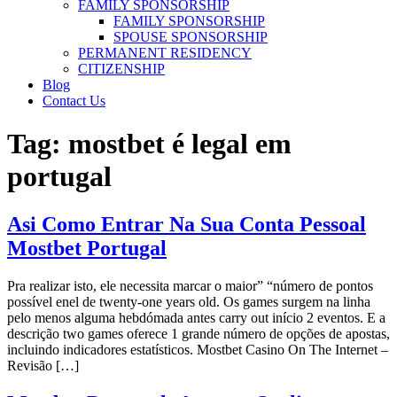
FAMILY SPONSORSHIP
FAMILY SPONSORSHIP
SPOUSE SPONSORSHIP
PERMANENT RESIDENCY
CITIZENSHIP
Blog
Contact Us
Tag:
mostbet é legal em
portugal
Asi Como Entrar Na Sua Conta Pessoal
Mostbet Portugal
Pra realizar isto, ele necessita marcar o maior” “número de pontos
possível enel de twenty-one years old. Os games surgem na linha
pelo menos alguma hebdómada antes carry out início 2 eventos. E a
descrição two games oferece 1 grande número de opções de apostas,
incluindo indicadores estatísticos. Mostbet Casino On The Internet –
Revisão […]